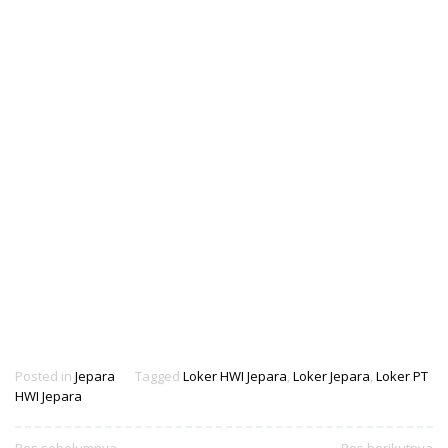
Posted in
Jepara
Tagged
Loker HWI Jepara
,
Loker Jepara
,
Loker PT
HWI Jepara
Pos sebelumnya
Pos berikutnya