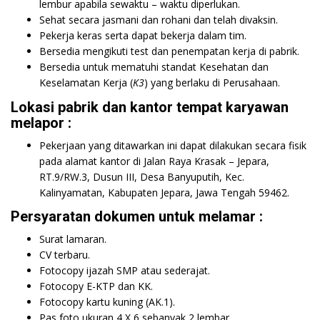
lembur apabila sewaktu – waktu diperlukan.
Sehat secara jasmani dan rohani dan telah divaksin.
Pekerja keras serta dapat bekerja dalam tim.
Bersedia mengikuti test dan penempatan kerja di pabrik.
Bersedia untuk mematuhi standat Kesehatan dan
Keselamatan Kerja (
K3
) yang berlaku di Perusahaan.
Lokasi pabrik dan kantor tempat karyawan
melapor :
Pekerjaan yang ditawarkan ini dapat dilakukan secara fisik
pada alamat kantor di Jalan Raya Krasak – Jepara,
RT.9/RW.3, Dusun III, Desa Banyuputih, Kec.
Kalinyamatan, Kabupaten Jepara, Jawa Tengah 59462.
Persyaratan dokumen untuk melamar :
Surat lamaran.
CV terbaru.
Fotocopy ijazah SMP atau sederajat.
Fotocopy E-KTP dan KK.
Fotocopy kartu kuning (AK.1).
Pas foto ukuran 4 X 6 sebanyak 2 lembar.