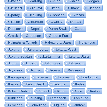
Cikande
Cikarang
Cikupa
Cilacap
Cilegon
Cileungsi
Cileunyi
Cimahi
Cimone
Cipanas
Ciparay
Cipayung
Cipondoh
Ciracas
Cirebon
Citeureup
Ciwidey
Demak
Denpasar
Depok
Duren Sawit
Garut
Gresik
Grobogan
Gunung Putri
Halmahera Tengah
Halmahera Utara
Indramayu
Jakarta
Jakarta Barat
Jakarta Pusat
Jakarta Selatan
Jakarta Timur
Jakarta Utara
Jambi
Jatiasih
Jatinangor
Jatiuwung
Jayapura
Jember
Jepara
Kalideres
Karanganyar
Karawaci
Karawang
Kasokandel
Kawali
Kebon Jeruk
Kebumen
Kediri
Kelapa Gading
Kendal
Klaten
Krian
Kudus
Kuningan
Kupang
Lamongan
Lampung
Lembang
Leuwiliang
Ligung
Lombok