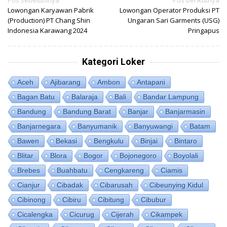
Navigasi
Lowongan Karyawan Pabrik
Lowongan Operator Produksi PT
pos
(Production) PT Chang Shin
Ungaran Sari Garments (USG)
Indonesia Karawang 2024
Pringapus
Kategori Loker
Aceh
Ajibarang
Ambon
Antapani
Bagan Batu
Balaraja
Bali
Bandar Lampung
Bandung
Bandung Barat
Banjar
Banjarmasin
Banjarnegara
Banyumanik
Banyuwangi
Batam
Bawen
Bekasi
Bengkulu
Binjai
Bintaro
Blitar
Blora
Bogor
Bojonegoro
Boyolali
Brebes
Buahbatu
Cengkareng
Ciamis
Cianjur
Cibadak
Cibarusah
Cibeunying Kidul
Cibinong
Cibiru
Cibitung
Cibubur
Cicalengka
Cicurug
Cijerah
Cikampek