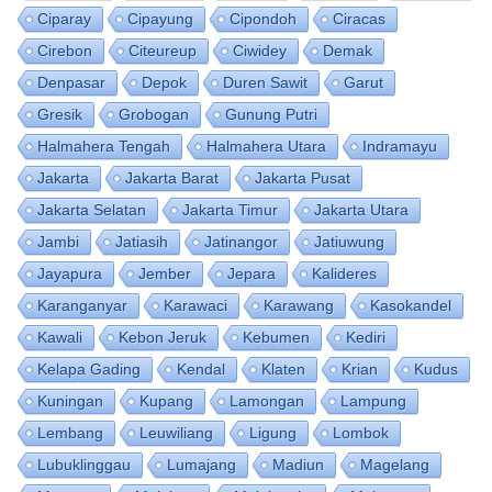
Ciparay
Cipayung
Cipondoh
Ciracas
Cirebon
Citeureup
Ciwidey
Demak
Denpasar
Depok
Duren Sawit
Garut
Gresik
Grobogan
Gunung Putri
Halmahera Tengah
Halmahera Utara
Indramayu
Jakarta
Jakarta Barat
Jakarta Pusat
Jakarta Selatan
Jakarta Timur
Jakarta Utara
Jambi
Jatiasih
Jatinangor
Jatiuwung
Jayapura
Jember
Jepara
Kalideres
Karanganyar
Karawaci
Karawang
Kasokandel
Kawali
Kebon Jeruk
Kebumen
Kediri
Kelapa Gading
Kendal
Klaten
Krian
Kudus
Kuningan
Kupang
Lamongan
Lampung
Lembang
Leuwiliang
Ligung
Lombok
Lubuklinggau
Lumajang
Madiun
Magelang