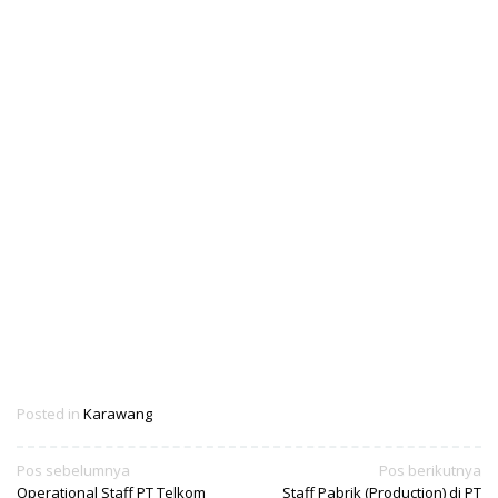
Posted in
Karawang
Navigasi
Pos sebelumnya
Pos berikutnya
Operational Staff PT Telkom
Staff Pabrik (Production) di PT
pos