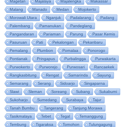
Magetan
Majalaya
Majalengka
Makassar
Malang
Manado
Medan
Mojokerto
Morowali Utara
Nganjuk
Padalarang
Padang
Palembang
Pamanukan
Pandeglang
Pangandaran
Pariaman
Parung
Pasar Kemis
Pasuruan
Pati
Pekalongan
Pekanbaru
Pemalang
Plumbon
Pomalaa
Ponorogo
Pontianak
Pringapus
Purbalingga
Purwakarta
Purwokerto
Purworejo
Purwosari
Rancaekek
Rangkasbitung
Rengat
Samarinda
Sayung
Semarang
Serang
Sidoarjo
Singaparna
Slawi
Sleman
Soreang
Subang
Sukabumi
Sukoharjo
Sumedang
Surabaya
Tajur
Tanah Bumbu
Tangerang
Tanjung Morawa
Tasikmalaya
Tebet
Tegal
Temanggung
Tembung
Tigaraksa
Tomohon
Tulungagung