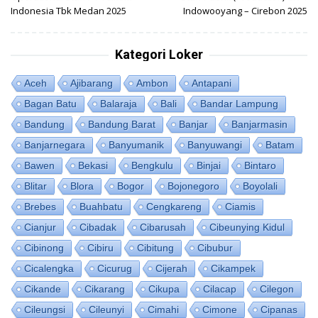
Indonesia Tbk Medan 2025
Indowooyang – Cirebon 2025
Kategori Loker
Aceh
Ajibarang
Ambon
Antapani
Bagan Batu
Balaraja
Bali
Bandar Lampung
Bandung
Bandung Barat
Banjar
Banjarmasin
Banjarnegara
Banyumanik
Banyuwangi
Batam
Bawen
Bekasi
Bengkulu
Binjai
Bintaro
Blitar
Blora
Bogor
Bojonegoro
Boyolali
Brebes
Buahbatu
Cengkareng
Ciamis
Cianjur
Cibadak
Cibarusah
Cibeunying Kidul
Cibinong
Cibiru
Cibitung
Cibubur
Cicalengka
Cicurug
Cijerah
Cikampek
Cikande
Cikarang
Cikupa
Cilacap
Cilegon
Cileungsi
Cileunyi
Cimahi
Cimone
Cipanas