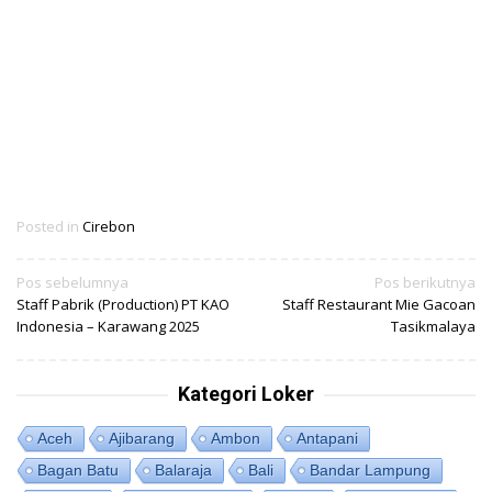
Posted in
Cirebon
Navigasi
Pos sebelumnya
Pos berikutnya
Staff Pabrik (Production) PT KAO
Staff Restaurant Mie Gacoan
pos
Indonesia – Karawang 2025
Tasikmalaya
Kategori Loker
Aceh
Ajibarang
Ambon
Antapani
Bagan Batu
Balaraja
Bali
Bandar Lampung