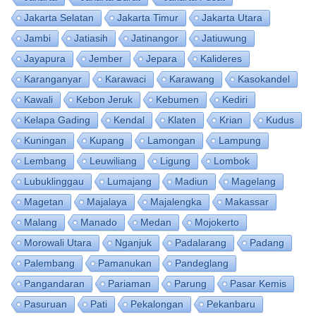
Jakarta Selatan
Jakarta Timur
Jakarta Utara
Jambi
Jatiasih
Jatinangor
Jatiuwung
Jayapura
Jember
Jepara
Kalideres
Karanganyar
Karawaci
Karawang
Kasokandel
Kawali
Kebon Jeruk
Kebumen
Kediri
Kelapa Gading
Kendal
Klaten
Krian
Kudus
Kuningan
Kupang
Lamongan
Lampung
Lembang
Leuwiliang
Ligung
Lombok
Lubuklinggau
Lumajang
Madiun
Magelang
Magetan
Majalaya
Majalengka
Makassar
Malang
Manado
Medan
Mojokerto
Morowali Utara
Nganjuk
Padalarang
Padang
Palembang
Pamanukan
Pandeglang
Pangandaran
Pariaman
Parung
Pasar Kemis
Pasuruan
Pati
Pekalongan
Pekanbaru