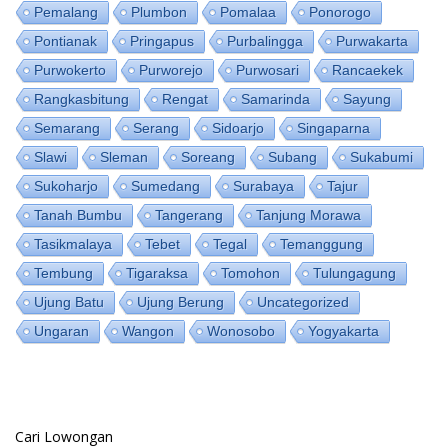
Pemalang
Plumbon
Pomalaa
Ponorogo
Pontianak
Pringapus
Purbalingga
Purwakarta
Purwokerto
Purworejo
Purwosari
Rancaekek
Rangkasbitung
Rengat
Samarinda
Sayung
Semarang
Serang
Sidoarjo
Singaparna
Slawi
Sleman
Soreang
Subang
Sukabumi
Sukoharjo
Sumedang
Surabaya
Tajur
Tanah Bumbu
Tangerang
Tanjung Morawa
Tasikmalaya
Tebet
Tegal
Temanggung
Tembung
Tigaraksa
Tomohon
Tulungagung
Ujung Batu
Ujung Berung
Uncategorized
Ungaran
Wangon
Wonosobo
Yogyakarta
Cari Lowongan