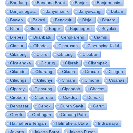
Bandung
Bandung Barat
Banjar
Banjarmasin
Banjarnegara
Banyumanik
Banyuwangi
Batam
Bawen
Bekasi
Bengkulu
Binjai
Bintaro
Blitar
Blora
Bogor
Bojonegoro
Boyolali
Brebes
Buahbatu
Cengkareng
Ciamis
Cianjur
Cibadak
Cibarusah
Cibeunying Kidul
Cibinong
Cibiru
Cibitung
Cibubur
Cicalengka
Cicurug
Cijerah
Cikampek
Cikande
Cikarang
Cikupa
Cilacap
Cilegon
Cileungsi
Cileunyi
Cimahi
Cimone
Cipanas
Ciparay
Cipayung
Cipondoh
Ciracas
Cirebon
Citeureup
Ciwidey
Demak
Denpasar
Depok
Duren Sawit
Garut
Gresik
Grobogan
Gunung Putri
Halmahera Tengah
Halmahera Utara
Indramayu
Jakarta
Jakarta Barat
Jakarta Pusat