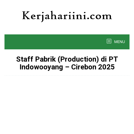
Skip
to
content
MENU
Staff Pabrik (Production) di PT
Indowooyang – Cirebon 2025