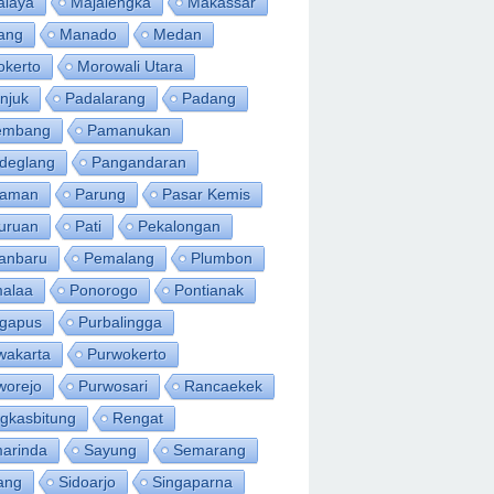
alaya
Majalengka
Makassar
ang
Manado
Medan
okerto
Morowali Utara
njuk
Padalarang
Padang
embang
Pamanukan
deglang
Pangandaran
iaman
Parung
Pasar Kemis
uruan
Pati
Pekalongan
anbaru
Pemalang
Plumbon
alaa
Ponorogo
Pontianak
ngapus
Purbalingga
wakarta
Purwokerto
worejo
Purwosari
Rancaekek
gkasbitung
Rengat
arinda
Sayung
Semarang
ang
Sidoarjo
Singaparna