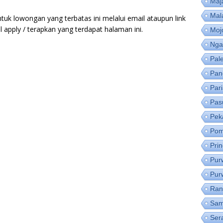
Maj
Mal
tuk lowongan yang terbatas ini melalui email ataupun link
apply / terapkan yang terdapat halaman ini.
Moj
Nga
Pal
Pan
Par
Pas
Pek
Pom
Pri
Pur
Pur
Ran
Sam
Ser