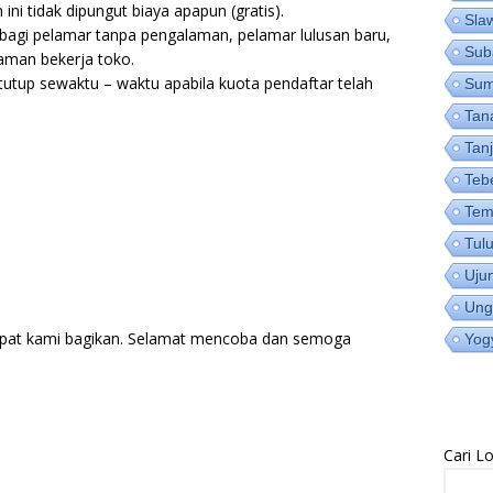
ni tidak dipungut biaya apapun (gratis).
Sla
bagi pelamar tanpa pengalaman, pelamar lulusan baru,
Sub
man bekerja toko.
utup sewaktu – waktu apabila kuota pendaftar telah
Su
Tan
Tan
Teb
Tem
Tul
Uju
Ung
pat kami bagikan. Selamat mencoba dan semoga
Yog
Cari 