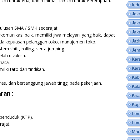
68 cm untuk Pria, dan minimal 155 cm untuk Perempuan.
Ind
Jak
Jak
lulusan SMA / SMK sederajat.
Jak
komunikasi baik, memiliki jiwa melayani yang baik, dapat
Jat
pada kepuasan pelanggan toko, manajemen toko.
em shift, rolling, serta jumping.
Jem
lah divaksin.
Kar
mata.
Kar
liki tato dan tindikan.
.
Keb
keras, dan bertanggung jawab tinggi pada pekerjaan.
Kel
ran :
Kri
Kup
Lem
 penduduk (KTP).
Lom
ajat.
Mad