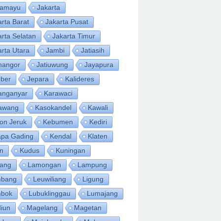
ramayu
Jakarta
arta Barat
Jakarta Pusat
arta Selatan
Jakarta Timur
arta Utara
Jambi
Jatiasih
inangor
Jatiuwung
Jayapura
ber
Jepara
Kalideres
anganyar
Karawaci
awang
Kasokandel
Kawali
on Jeruk
Kebumen
Kediri
apa Gading
Kendal
Klaten
an
Kudus
Kuningan
ang
Lamongan
Lampung
bang
Leuwiliang
Ligung
bok
Lubuklinggau
Lumajang
iun
Magelang
Magetan