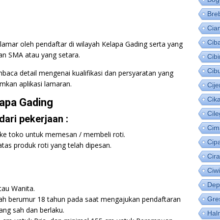
Bre
Cia
Cib
lamar oleh pendaftar di wilayah Kelapa Gading serta yang
san SMA atau yang setara.
Cib
Cib
baca detail mengenai kualifikasi dan persyaratan yang
mkan aplikasi lamaran.
Cije
Cik
lapa Gading
Cil
ari pekerjaan :
Cim
ke toko untuk memesan / membeli roti.
Cip
as produk roti yang telah dipesan.
Cir
Ciw
Dep
tau Wanita.
dah berumur 18 tahun pada saat mengajukan pendaftaran
Gre
ang sah dan berlaku.
Hal