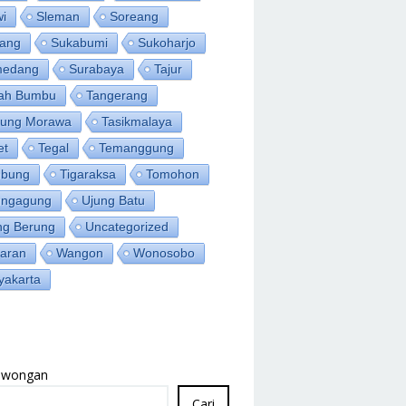
wi
Sleman
Soreang
ang
Sukabumi
Sukoharjo
medang
Surabaya
Tajur
ah Bumbu
Tangerang
jung Morawa
Tasikmalaya
et
Tegal
Temanggung
bung
Tigaraksa
Tomohon
ungagung
Ujung Batu
ng Berung
Uncategorized
aran
Wangon
Wonosobo
yakarta
Lowongan
Cari