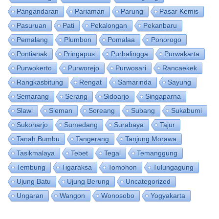
Pangandaran
Pariaman
Parung
Pasar Kemis
Pasuruan
Pati
Pekalongan
Pekanbaru
Pemalang
Plumbon
Pomalaa
Ponorogo
Pontianak
Pringapus
Purbalingga
Purwakarta
Purwokerto
Purworejo
Purwosari
Rancaekek
Rangkasbitung
Rengat
Samarinda
Sayung
Semarang
Serang
Sidoarjo
Singaparna
Slawi
Sleman
Soreang
Subang
Sukabumi
Sukoharjo
Sumedang
Surabaya
Tajur
Tanah Bumbu
Tangerang
Tanjung Morawa
Tasikmalaya
Tebet
Tegal
Temanggung
Tembung
Tigaraksa
Tomohon
Tulungagung
Ujung Batu
Ujung Berung
Uncategorized
Ungaran
Wangon
Wonosobo
Yogyakarta