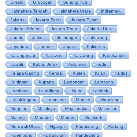
Gresik
Grobogan
Gunung Putri
Halmahera Tengah
Halmahera Utara
Indramayu
Jakarta
Jakarta Barat
Jakarta Pusat
Jakarta Selatan
Jakarta Timur
Jakarta Utara
Jambi
Jatiasih
Jatinangor
Jatiuwung
Jayapura
Jember
Jepara
Kalideres
Karanganyar
Karawaci
Karawang
Kasokandel
Kawali
Kebon Jeruk
Kebumen
Kediri
Kelapa Gading
Kendal
Klaten
Krian
Kudus
Kuningan
Kupang
Lamongan
Lampung
Lembang
Leuwiliang
Ligung
Lombok
Lubuklinggau
Lumajang
Madiun
Magelang
Magetan
Majalaya
Majalengka
Makassar
Malang
Manado
Medan
Mojokerto
Morowali Utara
Nganjuk
Padalarang
Padang
Palembang
Pamanukan
Pandeglang