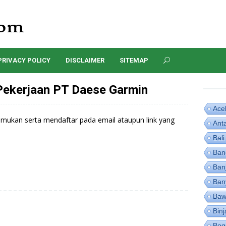
PRIVACY POLICY
DISCLAIMER
SITEMAP
Pekerjaan PT Daese Garmin
Ace
mukan serta mendaftar pada email ataupun link yang
Ant
Bali
Ban
Ban
Ban
Baw
Binj
Bog