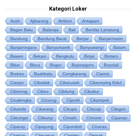
Kategori Loker
Aceh
Ajibarang
Ambon
Antapani
Bagan Batu
Balaraja
Bali
Bandar Lampung
Bandung
Bandung Barat
Banjar
Banjarmasin
Banjarnegara
Banyumanik
Banyuwangi
Batam
Bawen
Bekasi
Bengkulu
Binjai
Bintaro
Blitar
Blora
Bogor
Bojonegoro
Boyolali
Brebes
Buahbatu
Cengkareng
Ciamis
Cianjur
Cibadak
Cibarusah
Cibeunying Kidul
Cibinong
Cibiru
Cibitung
Cibubur
Cicalengka
Cicurug
Cijerah
Cikampek
Cikande
Cikarang
Cikupa
Cilacap
Cilegon
Cileungsi
Cileunyi
Cimahi
Cimone
Cipanas
Ciparay
Cipayung
Cipondoh
Ciracas
Cirebon
Citeureup
Ciwidey
Demak