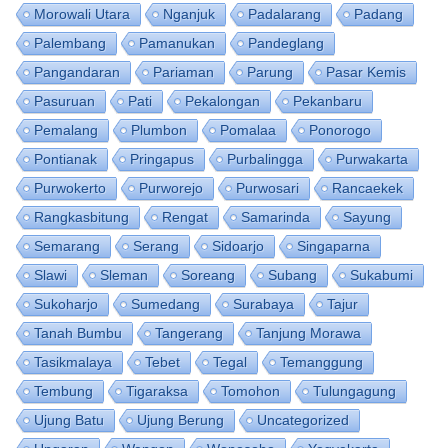
Morowali Utara
Nganjuk
Padalarang
Padang
Palembang
Pamanukan
Pandeglang
Pangandaran
Pariaman
Parung
Pasar Kemis
Pasuruan
Pati
Pekalongan
Pekanbaru
Pemalang
Plumbon
Pomalaa
Ponorogo
Pontianak
Pringapus
Purbalingga
Purwakarta
Purwokerto
Purworejo
Purwosari
Rancaekek
Rangkasbitung
Rengat
Samarinda
Sayung
Semarang
Serang
Sidoarjo
Singaparna
Slawi
Sleman
Soreang
Subang
Sukabumi
Sukoharjo
Sumedang
Surabaya
Tajur
Tanah Bumbu
Tangerang
Tanjung Morawa
Tasikmalaya
Tebet
Tegal
Temanggung
Tembung
Tigaraksa
Tomohon
Tulungagung
Ujung Batu
Ujung Berung
Uncategorized