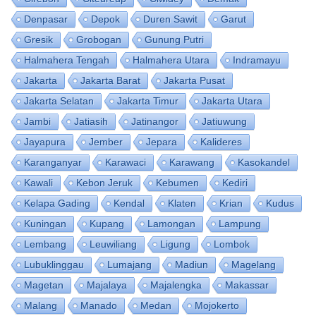
Denpasar
Depok
Duren Sawit
Garut
Gresik
Grobogan
Gunung Putri
Halmahera Tengah
Halmahera Utara
Indramayu
Jakarta
Jakarta Barat
Jakarta Pusat
Jakarta Selatan
Jakarta Timur
Jakarta Utara
Jambi
Jatiasih
Jatinangor
Jatiuwung
Jayapura
Jember
Jepara
Kalideres
Karanganyar
Karawaci
Karawang
Kasokandel
Kawali
Kebon Jeruk
Kebumen
Kediri
Kelapa Gading
Kendal
Klaten
Krian
Kudus
Kuningan
Kupang
Lamongan
Lampung
Lembang
Leuwiliang
Ligung
Lombok
Lubuklinggau
Lumajang
Madiun
Magelang
Magetan
Majalaya
Majalengka
Makassar
Malang
Manado
Medan
Mojokerto