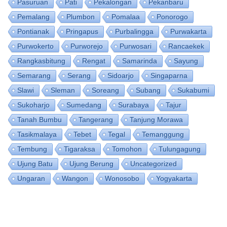
Pasuruan
Pati
Pekalongan
Pekanbaru
Pemalang
Plumbon
Pomalaa
Ponorogo
Pontianak
Pringapus
Purbalingga
Purwakarta
Purwokerto
Purworejo
Purwosari
Rancaekek
Rangkasbitung
Rengat
Samarinda
Sayung
Semarang
Serang
Sidoarjo
Singaparna
Slawi
Sleman
Soreang
Subang
Sukabumi
Sukoharjo
Sumedang
Surabaya
Tajur
Tanah Bumbu
Tangerang
Tanjung Morawa
Tasikmalaya
Tebet
Tegal
Temanggung
Tembung
Tigaraksa
Tomohon
Tulungagung
Ujung Batu
Ujung Berung
Uncategorized
Ungaran
Wangon
Wonosobo
Yogyakarta