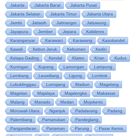
Jakarta
Jakarta Barat
Jakarta Pusat
Jakarta Selatan
Jakarta Timur
Jakarta Utara
Jambi
Jatiasih
Jatinangor
Jatiuwung
Jayapura
Jember
Jepara
Kalideres
Karanganyar
Karawaci
Karawang
Kasokandel
Kawali
Kebon Jeruk
Kebumen
Kediri
Kelapa Gading
Kendal
Klaten
Krian
Kudus
Kuningan
Kupang
Lamongan
Lampung
Lembang
Leuwiliang
Ligung
Lombok
Lubuklinggau
Lumajang
Madiun
Magelang
Magetan
Majalaya
Majalengka
Makassar
Malang
Manado
Medan
Mojokerto
Morowali Utara
Nganjuk
Padalarang
Padang
Palembang
Pamanukan
Pandeglang
Pangandaran
Pariaman
Parung
Pasar Kemis