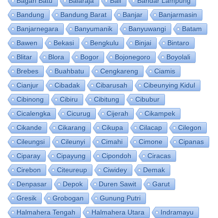
Bagan Batu
Balaraja
Bali
Bandar Lampung
Bandung
Bandung Barat
Banjar
Banjarmasin
Banjarnegara
Banyumanik
Banyuwangi
Batam
Bawen
Bekasi
Bengkulu
Binjai
Bintaro
Blitar
Blora
Bogor
Bojonegoro
Boyolali
Brebes
Buahbatu
Cengkareng
Ciamis
Cianjur
Cibadak
Cibarusah
Cibeunying Kidul
Cibinong
Cibiru
Cibitung
Cibubur
Cicalengka
Cicurug
Cijerah
Cikampek
Cikande
Cikarang
Cikupa
Cilacap
Cilegon
Cileungsi
Cileunyi
Cimahi
Cimone
Cipanas
Ciparay
Cipayung
Cipondoh
Ciracas
Cirebon
Citeureup
Ciwidey
Demak
Denpasar
Depok
Duren Sawit
Garut
Gresik
Grobogan
Gunung Putri
Halmahera Tengah
Halmahera Utara
Indramayu