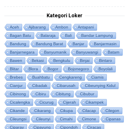
Kategori Loker
Aceh
Ajibarang
Ambon
Antapani
Bagan Batu
Balaraja
Bali
Bandar Lampung
Bandung
Bandung Barat
Banjar
Banjarmasin
Banjarnegara
Banyumanik
Banyuwangi
Batam
Bawen
Bekasi
Bengkulu
Binjai
Bintaro
Blitar
Blora
Bogor
Bojonegoro
Boyolali
Brebes
Buahbatu
Cengkareng
Ciamis
Cianjur
Cibadak
Cibarusah
Cibeunying Kidul
Cibinong
Cibiru
Cibitung
Cibubur
Cicalengka
Cicurug
Cijerah
Cikampek
Cikande
Cikarang
Cikupa
Cilacap
Cilegon
Cileungsi
Cileunyi
Cimahi
Cimone
Cipanas
Ciparay
Cipayung
Cipondoh
Ciracas