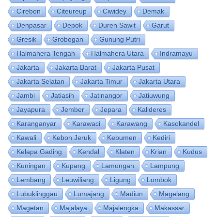
Cirebon
Citeureup
Ciwidey
Demak
Denpasar
Depok
Duren Sawit
Garut
Gresik
Grobogan
Gunung Putri
Halmahera Tengah
Halmahera Utara
Indramayu
Jakarta
Jakarta Barat
Jakarta Pusat
Jakarta Selatan
Jakarta Timur
Jakarta Utara
Jambi
Jatiasih
Jatinangor
Jatiuwung
Jayapura
Jember
Jepara
Kalideres
Karanganyar
Karawaci
Karawang
Kasokandel
Kawali
Kebon Jeruk
Kebumen
Kediri
Kelapa Gading
Kendal
Klaten
Krian
Kudus
Kuningan
Kupang
Lamongan
Lampung
Lembang
Leuwiliang
Ligung
Lombok
Lubuklinggau
Lumajang
Madiun
Magelang
Magetan
Majalaya
Majalengka
Makassar