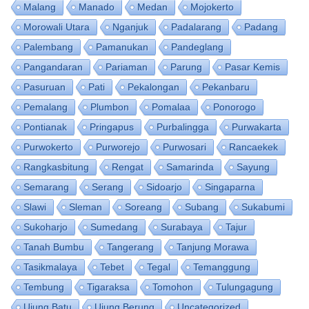
Malang
Manado
Medan
Mojokerto
Morowali Utara
Nganjuk
Padalarang
Padang
Palembang
Pamanukan
Pandeglang
Pangandaran
Pariaman
Parung
Pasar Kemis
Pasuruan
Pati
Pekalongan
Pekanbaru
Pemalang
Plumbon
Pomalaa
Ponorogo
Pontianak
Pringapus
Purbalingga
Purwakarta
Purwokerto
Purworejo
Purwosari
Rancaekek
Rangkasbitung
Rengat
Samarinda
Sayung
Semarang
Serang
Sidoarjo
Singaparna
Slawi
Sleman
Soreang
Subang
Sukabumi
Sukoharjo
Sumedang
Surabaya
Tajur
Tanah Bumbu
Tangerang
Tanjung Morawa
Tasikmalaya
Tebet
Tegal
Temanggung
Tembung
Tigaraksa
Tomohon
Tulungagung
Ujung Batu
Ujung Berung
Uncategorized