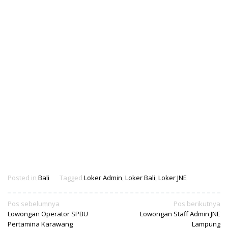
Posted in
Bali
Tagged
Loker Admin
,
Loker Bali
,
Loker JNE
Navigasi
Pos sebelumnya
Pos berikutnya
Lowongan Operator SPBU
Lowongan Staff Admin JNE
pos
Pertamina Karawang
Lampung