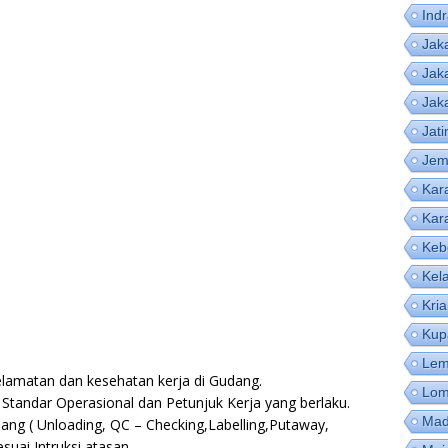
Ind
Jak
Jak
Jak
Jat
Jem
Kar
Kar
Keb
Kel
Kri
Kup
Lem
lamatan dan kesehatan kerja di Gudang.
Lom
 Standar Operasional dan Petunjuk Kerja yang berlaku.
Mad
ng ( Unloading, QC – Checking,Labelling,Putaway,
suai Intruksi atasan.