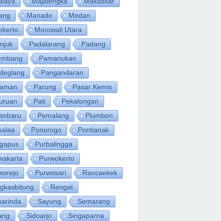
alaya
Majalengka
Makassar
ang
Manado
Medan
okerto
Morowali Utara
njuk
Padalarang
Padang
embang
Pamanukan
deglang
Pangandaran
iaman
Parung
Pasar Kemis
uruan
Pati
Pekalongan
anbaru
Pemalang
Plumbon
alaa
Ponorogo
Pontianak
ngapus
Purbalingga
wakarta
Purwokerto
worejo
Purwosari
Rancaekek
gkasbitung
Rengat
arinda
Sayung
Semarang
ang
Sidoarjo
Singaparna