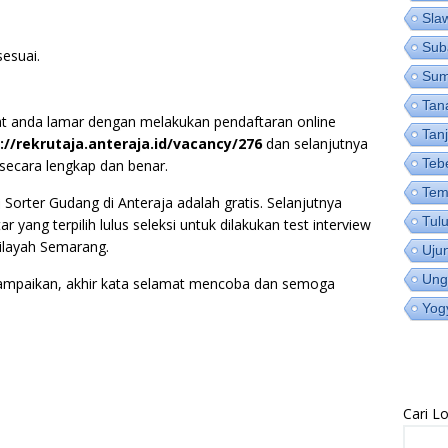
Sla
Sub
esuai.
Su
Tan
t anda lamar dengan melakukan pendaftaran online
Tan
://rekrutaja.anteraja.id/vacancy/276
dan selanjutnya
Teb
a secara lengkap dan benar.
Tem
Sorter Gudang di Anteraja adalah gratis. Selanjutnya
Tul
ang terpilih lulus seleksi untuk dilakukan test interview
ilayah Semarang.
Uju
Ung
sampaikan, akhir kata selamat mencoba dan semoga
Yog
Cari 