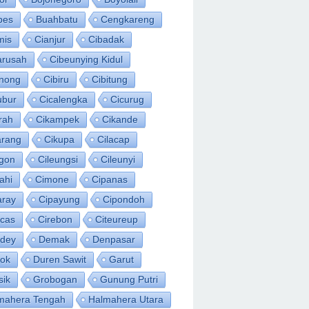
bes
Buahbatu
Cengkareng
mis
Cianjur
Cibadak
arusah
Cibeunying Kidul
inong
Cibiru
Cibitung
ubur
Cicalengka
Cicurug
rah
Cikampek
Cikande
arang
Cikupa
Cilacap
egon
Cileungsi
Cileunyi
ahi
Cimone
Cipanas
aray
Cipayung
Cipondoh
acas
Cirebon
Citeureup
idey
Demak
Denpasar
ok
Duren Sawit
Garut
sik
Grobogan
Gunung Putri
mahera Tengah
Halmahera Utara