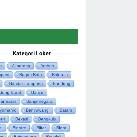
Kategori Loker
h
Ajibarang
Ambon
apani
Bagan Batu
Balaraja
Bandar Lampung
Bandung
dung Barat
Banjar
jarmasin
Banjarnegara
yumanik
Banyuwangi
Batam
en
Bekasi
Bengkulu
ai
Bintaro
Blitar
Blora
or
Bojonegoro
Boyolali