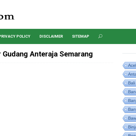
PRIVACY POLICY
DISCLAIMER
SITEMAP
 Gudang Anteraja Semarang
Ace
Ant
Bali
Ban
Ban
Ban
Baw
Binj
Bog