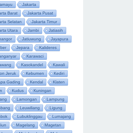
ramayu
Jakarta
arta Barat
Jakarta Pusat
arta Selatan
Jakarta Timur
arta Utara
Jambi
Jatiasih
inangor
Jatiuwung
Jayapura
ber
Jepara
Kalideres
anganyar
Karawaci
awang
Kasokandel
Kawali
on Jeruk
Kebumen
Kediri
apa Gading
Kendal
Klaten
an
Kudus
Kuningan
ang
Lamongan
Lampung
bang
Leuwiliang
Ligung
bok
Lubuklinggau
Lumajang
iun
Magelang
Magetan