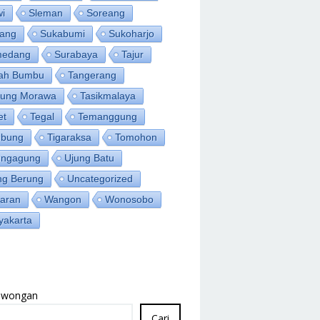
wi
Sleman
Soreang
ang
Sukabumi
Sukoharjo
medang
Surabaya
Tajur
ah Bumbu
Tangerang
jung Morawa
Tasikmalaya
et
Tegal
Temanggung
bung
Tigaraksa
Tomohon
ungagung
Ujung Batu
ng Berung
Uncategorized
aran
Wangon
Wonosobo
yakarta
Lowongan
Cari