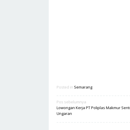
Posted in
Semarang
Navigasi
Pos sebelumnya
Lowongan Kerja PT Poliplas Makmur Sent
pos
Ungaran