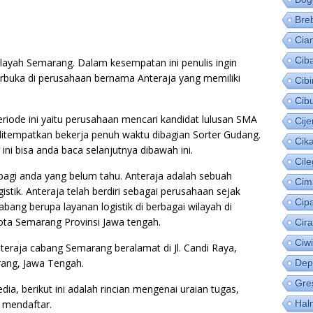
Bre
Cia
Cib
ilayah Semarang. Dalam kesempatan ini penulis ingin
erbuka di perusahaan bernama Anteraja yang memiliki
Cib
Cib
iode ini yaitu perusahaan mencari kandidat lulusan SMA
Cije
ditempatkan bekerja penuh waktu dibagian Sorter Gudang.
Cik
ni bisa anda baca selanjutnya dibawah ini.
Cil
 bagi anda yang belum tahu. Anteraja adalah sebuah
Cim
stik. Anteraja telah berdiri sebagai perusahaan sejak
Cip
bang berupa layanan logistik di berbagai wilayah di
ota Semarang Provinsi Jawa tengah.
Cir
Ciw
Anteraja cabang Semarang beralamat di Jl. Candi Raya,
ang, Jawa Tengah.
Dep
Gre
a, berikut ini adalah rincian mengenai uraian tugas,
 mendaftar.
Hal