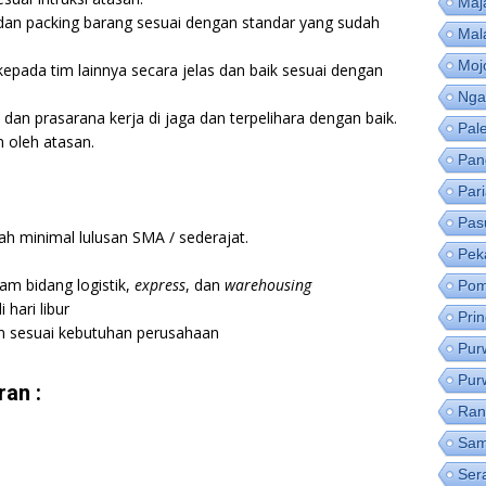
Maj
dan packing barang sesuai dengan standar yang sudah
Mal
Moj
epada tim lainnya secara jelas dan baik sesuai dengan
Nga
n prasarana kerja di jaga dan terpelihara dengan baik.
Pal
 oleh atasan.
Pan
Par
Pas
ah minimal lulusan SMA / sederajat.
Pek
am bidang logistik,
express
, dan
warehousing
Pom
 hari libur
Pri
n sesuai kebutuhan perusahaan
Pur
Pur
an :
Ran
Sam
Ser