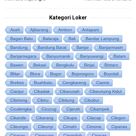
Kategori Loker
Aceh
Ajibarang
Ambon
Antapani
Bagan Batu
Balaraja
Bali
Bandar Lampung
Bandung
Bandung Barat
Banjar
Banjarmasin
Banjarnegara
Banyumanik
Banyuwangi
Batam
Bawen
Bekasi
Bengkulu
Binjai
Bintaro
Blitar
Blora
Bogor
Bojonegoro
Boyolali
Brebes
Buahbatu
Cengkareng
Ciamis
Cianjur
Cibadak
Cibarusah
Cibeunying Kidul
Cibinong
Cibiru
Cibitung
Cibubur
Cicalengka
Cicurug
Cijerah
Cikampek
Cikande
Cikarang
Cikupa
Cilacap
Cilegon
Cileungsi
Cileunyi
Cimahi
Cimone
Cipanas
Ciparay
Cipayung
Cipondoh
Ciracas