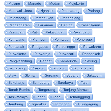
Malang
Manado
Medan
Mojokerto
Morowali Utara
Nganjuk
Padalarang
Padang
Palembang
Pamanukan
Pandeglang
Pangandaran
Pariaman
Parung
Pasar Kemis
Pasuruan
Pati
Pekalongan
Pekanbaru
Pemalang
Plumbon
Pomalaa
Ponorogo
Pontianak
Pringapus
Purbalingga
Purwakarta
Purwokerto
Purworejo
Purwosari
Rancaekek
Rangkasbitung
Rengat
Samarinda
Sayung
Semarang
Serang
Sidoarjo
Singaparna
Slawi
Sleman
Soreang
Subang
Sukabumi
Sukoharjo
Sumedang
Surabaya
Tajur
Tanah Bumbu
Tangerang
Tanjung Morawa
Tasikmalaya
Tebet
Tegal
Temanggung
Tembung
Tigaraksa
Tomohon
Tulungagung