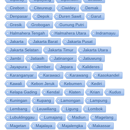
Cirebon
Citeureup
Ciwidey
Demak
Denpasar
Depok
Duren Sawit
Garut
Gresik
Grobogan
Gunung Putri
Halmahera Tengah
Halmahera Utara
Indramayu
Jakarta
Jakarta Barat
Jakarta Pusat
Jakarta Selatan
Jakarta Timur
Jakarta Utara
Jambi
Jatiasih
Jatinangor
Jatiuwung
Jayapura
Jember
Jepara
Kalideres
Karanganyar
Karawaci
Karawang
Kasokandel
Kawali
Kebon Jeruk
Kebumen
Kediri
Kelapa Gading
Kendal
Klaten
Krian
Kudus
Kuningan
Kupang
Lamongan
Lampung
Lembang
Leuwiliang
Ligung
Lombok
Lubuklinggau
Lumajang
Madiun
Magelang
Magetan
Majalaya
Majalengka
Makassar