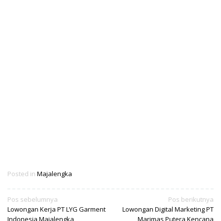
Posted in
Majalengka
Navigasi
Pos sebelumnya
Pos berikutnya
Lowongan Kerja PT LYG Garment
Lowongan Digital Marketing PT
pos
Indonesia Majalengka
Marimas Putera Kencana