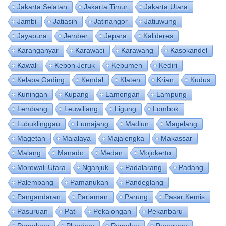
Jakarta Selatan
Jakarta Timur
Jakarta Utara
Jambi
Jatiasih
Jatinangor
Jatiuwung
Jayapura
Jember
Jepara
Kalideres
Karanganyar
Karawaci
Karawang
Kasokandel
Kawali
Kebon Jeruk
Kebumen
Kediri
Kelapa Gading
Kendal
Klaten
Krian
Kudus
Kuningan
Kupang
Lamongan
Lampung
Lembang
Leuwiliang
Ligung
Lombok
Lubuklinggau
Lumajang
Madiun
Magelang
Magetan
Majalaya
Majalengka
Makassar
Malang
Manado
Medan
Mojokerto
Morowali Utara
Nganjuk
Padalarang
Padang
Palembang
Pamanukan
Pandeglang
Pangandaran
Pariaman
Parung
Pasar Kemis
Pasuruan
Pati
Pekalongan
Pekanbaru