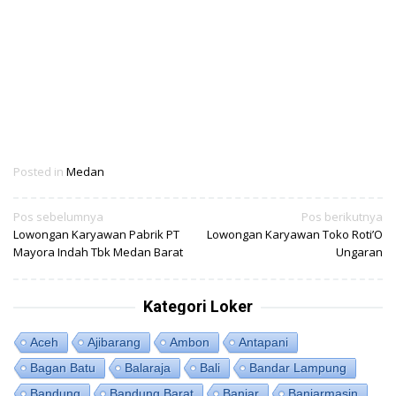
Posted in
Medan
Navigasi
Pos sebelumnya
Pos berikutnya
Lowongan Karyawan Pabrik PT
Lowongan Karyawan Toko Roti’O
pos
Mayora Indah Tbk Medan Barat
Ungaran
Kategori Loker
Aceh
Ajibarang
Ambon
Antapani
Bagan Batu
Balaraja
Bali
Bandar Lampung
Bandung
Bandung Barat
Banjar
Banjarmasin