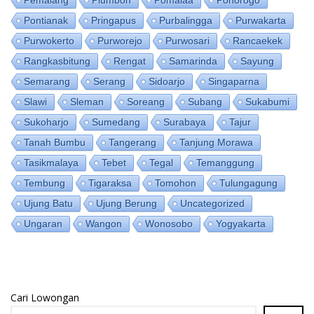
Pemalang
Plumbon
Pomalaa
Ponorogo
Pontianak
Pringapus
Purbalingga
Purwakarta
Purwokerto
Purworejo
Purwosari
Rancaekek
Rangkasbitung
Rengat
Samarinda
Sayung
Semarang
Serang
Sidoarjo
Singaparna
Slawi
Sleman
Soreang
Subang
Sukabumi
Sukoharjo
Sumedang
Surabaya
Tajur
Tanah Bumbu
Tangerang
Tanjung Morawa
Tasikmalaya
Tebet
Tegal
Temanggung
Tembung
Tigaraksa
Tomohon
Tulungagung
Ujung Batu
Ujung Berung
Uncategorized
Ungaran
Wangon
Wonosobo
Yogyakarta
Cari Lowongan