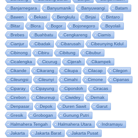
Banjarnegara
Banyumanik
Banyuwangi
Batam
Bawen
Bekasi
Bengkulu
Binjai
Bintaro
Blitar
Blora
Bogor
Bojonegoro
Boyolali
Brebes
Buahbatu
Cengkareng
Ciamis
Cianjur
Cibadak
Cibarusah
Cibeunying Kidul
Cibinong
Cibiru
Cibitung
Cibubur
Cicalengka
Cicurug
Cijerah
Cikampek
Cikande
Cikarang
Cikupa
Cilacap
Cilegon
Cileungsi
Cileunyi
Cimahi
Cimone
Cipanas
Ciparay
Cipayung
Cipondoh
Ciracas
Cirebon
Citeureup
Ciwidey
Demak
Denpasar
Depok
Duren Sawit
Garut
Gresik
Grobogan
Gunung Putri
Halmahera Tengah
Halmahera Utara
Indramayu
Jakarta
Jakarta Barat
Jakarta Pusat