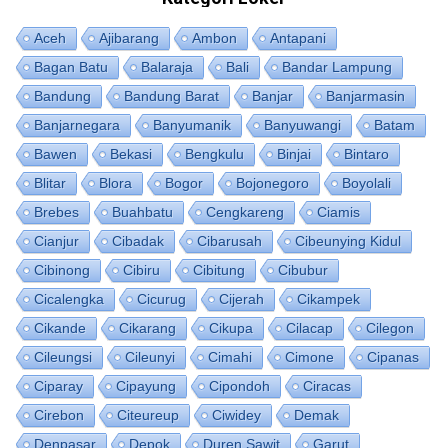
Aceh
Ajibarang
Ambon
Antapani
Bagan Batu
Balaraja
Bali
Bandar Lampung
Bandung
Bandung Barat
Banjar
Banjarmasin
Banjarnegara
Banyumanik
Banyuwangi
Batam
Bawen
Bekasi
Bengkulu
Binjai
Bintaro
Blitar
Blora
Bogor
Bojonegoro
Boyolali
Brebes
Buahbatu
Cengkareng
Ciamis
Cianjur
Cibadak
Cibarusah
Cibeunying Kidul
Cibinong
Cibiru
Cibitung
Cibubur
Cicalengka
Cicurug
Cijerah
Cikampek
Cikande
Cikarang
Cikupa
Cilacap
Cilegon
Cileungsi
Cileunyi
Cimahi
Cimone
Cipanas
Ciparay
Cipayung
Cipondoh
Ciracas
Cirebon
Citeureup
Ciwidey
Demak
Denpasar
Depok
Duren Sawit
Garut