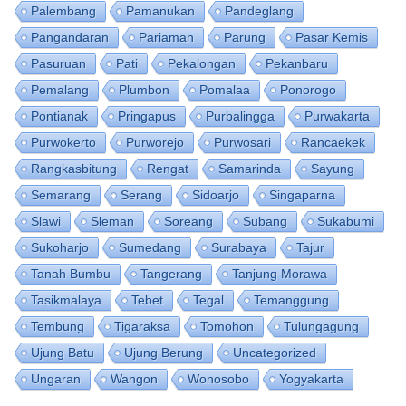
Palembang
Pamanukan
Pandeglang
Pangandaran
Pariaman
Parung
Pasar Kemis
Pasuruan
Pati
Pekalongan
Pekanbaru
Pemalang
Plumbon
Pomalaa
Ponorogo
Pontianak
Pringapus
Purbalingga
Purwakarta
Purwokerto
Purworejo
Purwosari
Rancaekek
Rangkasbitung
Rengat
Samarinda
Sayung
Semarang
Serang
Sidoarjo
Singaparna
Slawi
Sleman
Soreang
Subang
Sukabumi
Sukoharjo
Sumedang
Surabaya
Tajur
Tanah Bumbu
Tangerang
Tanjung Morawa
Tasikmalaya
Tebet
Tegal
Temanggung
Tembung
Tigaraksa
Tomohon
Tulungagung
Ujung Batu
Ujung Berung
Uncategorized
Ungaran
Wangon
Wonosobo
Yogyakarta