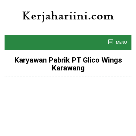
Skip
to
content
MENU
Karyawan Pabrik PT Glico Wings
Karawang