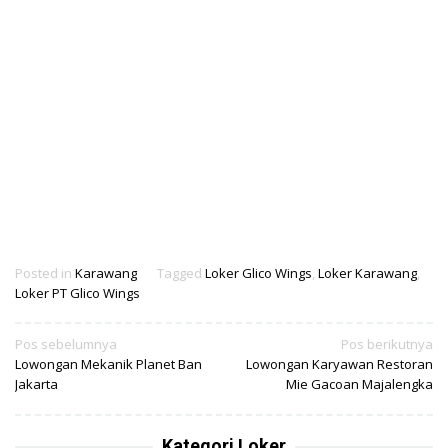
Posted in
Karawang
Tagged
Loker Glico Wings
,
Loker Karawang
,
Loker PT Glico Wings
Navigasi
Pos sebelumnya
Pos berikutnya
Lowongan Mekanik Planet Ban
Lowongan Karyawan Restoran
pos
Jakarta
Mie Gacoan Majalengka
Kategori Loker