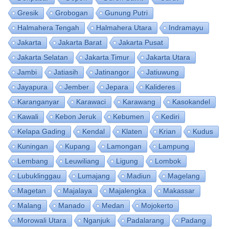
Gresik
Grobogan
Gunung Putri
Halmahera Tengah
Halmahera Utara
Indramayu
Jakarta
Jakarta Barat
Jakarta Pusat
Jakarta Selatan
Jakarta Timur
Jakarta Utara
Jambi
Jatiasih
Jatinangor
Jatiuwung
Jayapura
Jember
Jepara
Kalideres
Karanganyar
Karawaci
Karawang
Kasokandel
Kawali
Kebon Jeruk
Kebumen
Kediri
Kelapa Gading
Kendal
Klaten
Krian
Kudus
Kuningan
Kupang
Lamongan
Lampung
Lembang
Leuwiliang
Ligung
Lombok
Lubuklinggau
Lumajang
Madiun
Magelang
Magetan
Majalaya
Majalengka
Makassar
Malang
Manado
Medan
Mojokerto
Morowali Utara
Nganjuk
Padalarang
Padang