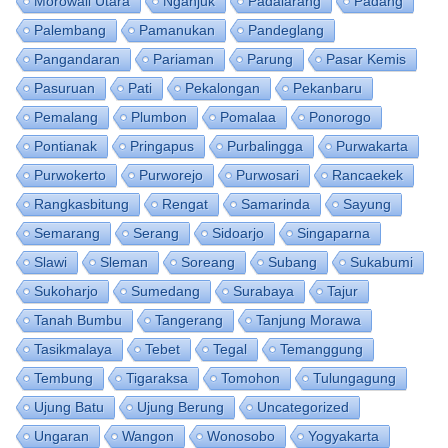
Morowali Utara
Nganjuk
Padalarang
Padang
Palembang
Pamanukan
Pandeglang
Pangandaran
Pariaman
Parung
Pasar Kemis
Pasuruan
Pati
Pekalongan
Pekanbaru
Pemalang
Plumbon
Pomalaa
Ponorogo
Pontianak
Pringapus
Purbalingga
Purwakarta
Purwokerto
Purworejo
Purwosari
Rancaekek
Rangkasbitung
Rengat
Samarinda
Sayung
Semarang
Serang
Sidoarjo
Singaparna
Slawi
Sleman
Soreang
Subang
Sukabumi
Sukoharjo
Sumedang
Surabaya
Tajur
Tanah Bumbu
Tangerang
Tanjung Morawa
Tasikmalaya
Tebet
Tegal
Temanggung
Tembung
Tigaraksa
Tomohon
Tulungagung
Ujung Batu
Ujung Berung
Uncategorized
Ungaran
Wangon
Wonosobo
Yogyakarta