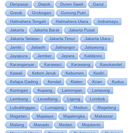
Denpasar
Depok
Duren Sawit
Garut
Gresik
Grobogan
Gunung Putri
Halmahera Tengah
Halmahera Utara
Indramayu
Jakarta
Jakarta Barat
Jakarta Pusat
Jakarta Selatan
Jakarta Timur
Jakarta Utara
Jambi
Jatiasih
Jatinangor
Jatiuwung
Jayapura
Jember
Jepara
Kalideres
Karanganyar
Karawaci
Karawang
Kasokandel
Kawali
Kebon Jeruk
Kebumen
Kediri
Kelapa Gading
Kendal
Klaten
Krian
Kudus
Kuningan
Kupang
Lamongan
Lampung
Lembang
Leuwiliang
Ligung
Lombok
Lubuklinggau
Lumajang
Madiun
Magelang
Magetan
Majalaya
Majalengka
Makassar
Malang
Manado
Medan
Mojokerto