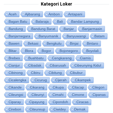
Kategori Loker
Aceh
Ajibarang
Ambon
Antapani
Bagan Batu
Balaraja
Bali
Bandar Lampung
Bandung
Bandung Barat
Banjar
Banjarmasin
Banjarnegara
Banyumanik
Banyuwangi
Batam
Bawen
Bekasi
Bengkulu
Binjai
Bintaro
Blitar
Blora
Bogor
Bojonegoro
Boyolali
Brebes
Buahbatu
Cengkareng
Ciamis
Cianjur
Cibadak
Cibarusah
Cibeunying Kidul
Cibinong
Cibiru
Cibitung
Cibubur
Cicalengka
Cicurug
Cijerah
Cikampek
Cikande
Cikarang
Cikupa
Cilacap
Cilegon
Cileungsi
Cileunyi
Cimahi
Cimone
Cipanas
Ciparay
Cipayung
Cipondoh
Ciracas
Cirebon
Citeureup
Ciwidey
Demak