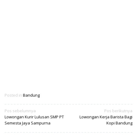
Posted in
Bandung
Navigasi
Pos sebelumnya
Pos berikutnya
Lowongan Kurir Lulusan SMP PT
Lowongan Kerja Barista Bagi
pos
Semesta Jaya Sampurna
Kopi Bandung