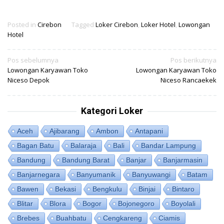
Posted in
Cirebon
Tagged
Loker Cirebon
,
Loker Hotel
,
Lowongan
Hotel
Navigasi
Pos sebelumnya
Pos berikutnya
Lowongan Karyawan Toko
Lowongan Karyawan Toko
pos
Niceso Depok
Niceso Rancaekek
Kategori Loker
Aceh
Ajibarang
Ambon
Antapani
Bagan Batu
Balaraja
Bali
Bandar Lampung
Bandung
Bandung Barat
Banjar
Banjarmasin
Banjarnegara
Banyumanik
Banyuwangi
Batam
Bawen
Bekasi
Bengkulu
Binjai
Bintaro
Blitar
Blora
Bogor
Bojonegoro
Boyolali
Brebes
Buahbatu
Cengkareng
Ciamis