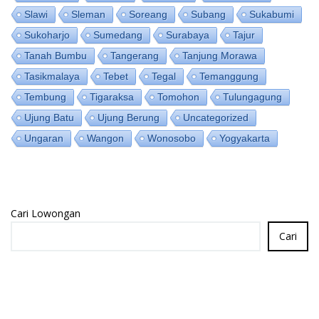
Slawi
Sleman
Soreang
Subang
Sukabumi
Sukoharjo
Sumedang
Surabaya
Tajur
Tanah Bumbu
Tangerang
Tanjung Morawa
Tasikmalaya
Tebet
Tegal
Temanggung
Tembung
Tigaraksa
Tomohon
Tulungagung
Ujung Batu
Ujung Berung
Uncategorized
Ungaran
Wangon
Wonosobo
Yogyakarta
Cari Lowongan
Cari