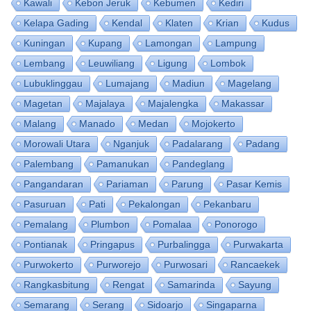
Kawali
Kebon Jeruk
Kebumen
Kediri
Kelapa Gading
Kendal
Klaten
Krian
Kudus
Kuningan
Kupang
Lamongan
Lampung
Lembang
Leuwiliang
Ligung
Lombok
Lubuklinggau
Lumajang
Madiun
Magelang
Magetan
Majalaya
Majalengka
Makassar
Malang
Manado
Medan
Mojokerto
Morowali Utara
Nganjuk
Padalarang
Padang
Palembang
Pamanukan
Pandeglang
Pangandaran
Pariaman
Parung
Pasar Kemis
Pasuruan
Pati
Pekalongan
Pekanbaru
Pemalang
Plumbon
Pomalaa
Ponorogo
Pontianak
Pringapus
Purbalingga
Purwakarta
Purwokerto
Purworejo
Purwosari
Rancaekek
Rangkasbitung
Rengat
Samarinda
Sayung
Semarang
Serang
Sidoarjo
Singaparna