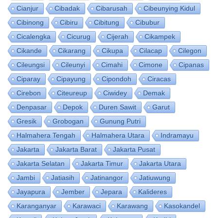
Cianjur
Cibadak
Cibarusah
Cibeunying Kidul
Cibinong
Cibiru
Cibitung
Cibubur
Cicalengka
Cicurug
Cijerah
Cikampek
Cikande
Cikarang
Cikupa
Cilacap
Cilegon
Cileungsi
Cileunyi
Cimahi
Cimone
Cipanas
Ciparay
Cipayung
Cipondoh
Ciracas
Cirebon
Citeureup
Ciwidey
Demak
Denpasar
Depok
Duren Sawit
Garut
Gresik
Grobogan
Gunung Putri
Halmahera Tengah
Halmahera Utara
Indramayu
Jakarta
Jakarta Barat
Jakarta Pusat
Jakarta Selatan
Jakarta Timur
Jakarta Utara
Jambi
Jatiasih
Jatinangor
Jatiuwung
Jayapura
Jember
Jepara
Kalideres
Karanganyar
Karawaci
Karawang
Kasokandel