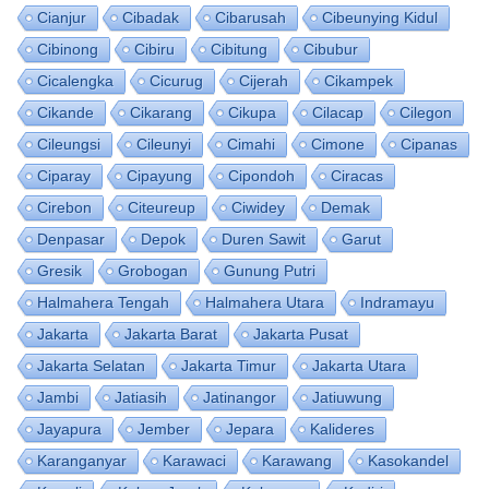
Cianjur
Cibadak
Cibarusah
Cibeunying Kidul
Cibinong
Cibiru
Cibitung
Cibubur
Cicalengka
Cicurug
Cijerah
Cikampek
Cikande
Cikarang
Cikupa
Cilacap
Cilegon
Cileungsi
Cileunyi
Cimahi
Cimone
Cipanas
Ciparay
Cipayung
Cipondoh
Ciracas
Cirebon
Citeureup
Ciwidey
Demak
Denpasar
Depok
Duren Sawit
Garut
Gresik
Grobogan
Gunung Putri
Halmahera Tengah
Halmahera Utara
Indramayu
Jakarta
Jakarta Barat
Jakarta Pusat
Jakarta Selatan
Jakarta Timur
Jakarta Utara
Jambi
Jatiasih
Jatinangor
Jatiuwung
Jayapura
Jember
Jepara
Kalideres
Karanganyar
Karawaci
Karawang
Kasokandel