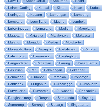
Kawali
Kebon Jeruk
Kebumen
Kediri
Kelapa Gading
Kendal
Klaten
Krian
Kudus
Kuningan
Kupang
Lamongan
Lampung
Lembang
Leuwiliang
Ligung
Lombok
Lubuklinggau
Lumajang
Madiun
Magelang
Magetan
Majalaya
Majalengka
Makassar
Malang
Manado
Medan
Mojokerto
Morowali Utara
Nganjuk
Padalarang
Padang
Palembang
Pamanukan
Pandeglang
Pangandaran
Pariaman
Parung
Pasar Kemis
Pasuruan
Pati
Pekalongan
Pekanbaru
Pemalang
Plumbon
Pomalaa
Ponorogo
Pontianak
Pringapus
Purbalingga
Purwakarta
Purwokerto
Purworejo
Purwosari
Rancaekek
Rangkasbitung
Rengat
Samarinda
Sayung
Semarang
Serang
Sidoarjo
Singaparna