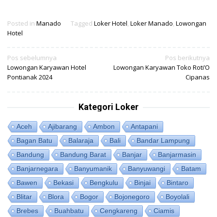
Posted in
Manado
Tagged
Loker Hotel
,
Loker Manado
,
Lowongan
Hotel
Navigasi
Pos sebelumnya
Pos berikutnya
Lowongan Karyawan Hotel
Lowongan Karyawan Toko Roti’O
pos
Pontianak 2024
Cipanas
Kategori Loker
Aceh
Ajibarang
Ambon
Antapani
Bagan Batu
Balaraja
Bali
Bandar Lampung
Bandung
Bandung Barat
Banjar
Banjarmasin
Banjarnegara
Banyumanik
Banyuwangi
Batam
Bawen
Bekasi
Bengkulu
Binjai
Bintaro
Blitar
Blora
Bogor
Bojonegoro
Boyolali
Brebes
Buahbatu
Cengkareng
Ciamis