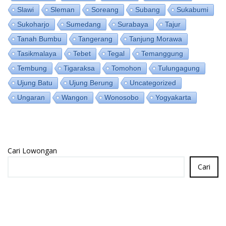
Slawi
Sleman
Soreang
Subang
Sukabumi
Sukoharjo
Sumedang
Surabaya
Tajur
Tanah Bumbu
Tangerang
Tanjung Morawa
Tasikmalaya
Tebet
Tegal
Temanggung
Tembung
Tigaraksa
Tomohon
Tulungagung
Ujung Batu
Ujung Berung
Uncategorized
Ungaran
Wangon
Wonosobo
Yogyakarta
Cari Lowongan
Cari