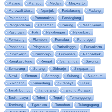
Malang
Manado
Medan
Mojokerto
Morowali Utara
Nganjuk
Padalarang
Padang
Palembang
Pamanukan
Pandeglang
Pangandaran
Pariaman
Parung
Pasar Kemis
Pasuruan
Pati
Pekalongan
Pekanbaru
Pemalang
Plumbon
Pomalaa
Ponorogo
Pontianak
Pringapus
Purbalingga
Purwakarta
Purwokerto
Purworejo
Purwosari
Rancaekek
Rangkasbitung
Rengat
Samarinda
Sayung
Semarang
Serang
Sidoarjo
Singaparna
Slawi
Sleman
Soreang
Subang
Sukabumi
Sukoharjo
Sumedang
Surabaya
Tajur
Tanah Bumbu
Tangerang
Tanjung Morawa
Tasikmalaya
Tebet
Tegal
Temanggung
Tembung
Tigaraksa
Tomohon
Tulungagung
Ujung Batu
Ujung Berung
Uncategorized