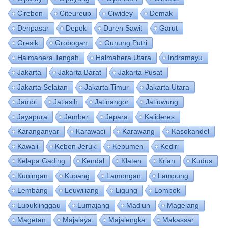
Cirebon
Citeureup
Ciwidey
Demak
Denpasar
Depok
Duren Sawit
Garut
Gresik
Grobogan
Gunung Putri
Halmahera Tengah
Halmahera Utara
Indramayu
Jakarta
Jakarta Barat
Jakarta Pusat
Jakarta Selatan
Jakarta Timur
Jakarta Utara
Jambi
Jatiasih
Jatinangor
Jatiuwung
Jayapura
Jember
Jepara
Kalideres
Karanganyar
Karawaci
Karawang
Kasokandel
Kawali
Kebon Jeruk
Kebumen
Kediri
Kelapa Gading
Kendal
Klaten
Krian
Kudus
Kuningan
Kupang
Lamongan
Lampung
Lembang
Leuwiliang
Ligung
Lombok
Lubuklinggau
Lumajang
Madiun
Magelang
Magetan
Majalaya
Majalengka
Makassar