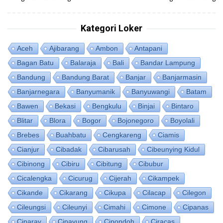
Kategori Loker
Aceh
Ajibarang
Ambon
Antapani
Bagan Batu
Balaraja
Bali
Bandar Lampung
Bandung
Bandung Barat
Banjar
Banjarmasin
Banjarnegara
Banyumanik
Banyuwangi
Batam
Bawen
Bekasi
Bengkulu
Binjai
Bintaro
Blitar
Blora
Bogor
Bojonegoro
Boyolali
Brebes
Buahbatu
Cengkareng
Ciamis
Cianjur
Cibadak
Cibarusah
Cibeunying Kidul
Cibinong
Cibiru
Cibitung
Cibubur
Cicalengka
Cicurug
Cijerah
Cikampek
Cikande
Cikarang
Cikupa
Cilacap
Cilegon
Cileungsi
Cileunyi
Cimahi
Cimone
Cipanas
Ciparay
Cipayung
Cipondoh
Ciracas