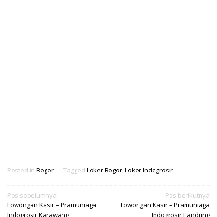
Posted in
Bogor
Tagged
Loker Bogor
,
Loker Indogrosir
Navigasi
Pos sebelumnya
Pos berikutnya
Lowongan Kasir – Pramuniaga
Lowongan Kasir – Pramuniaga
pos
Indogrosir Karawang
Indogrosir Bandung