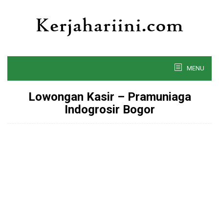
Skip
to
content
MENU
Lowongan Kasir – Pramuniaga
Indogrosir Bogor