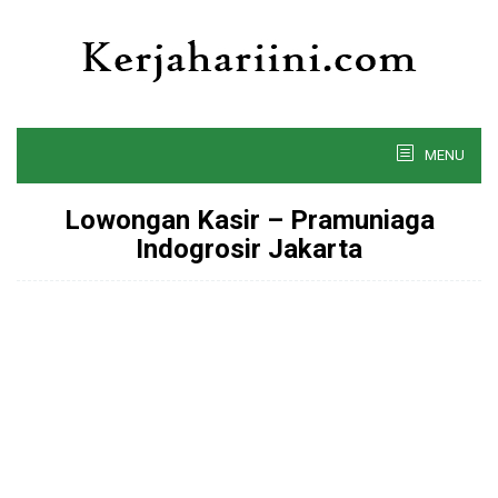
Skip
to
content
MENU
Lowongan Kasir – Pramuniaga
Indogrosir Jakarta