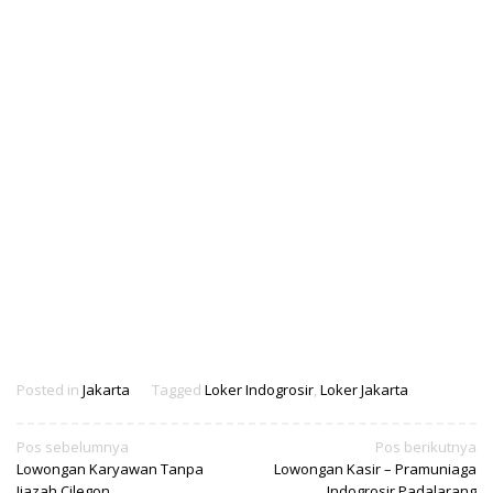
Posted in
Jakarta
Tagged
Loker Indogrosir
,
Loker Jakarta
Navigasi
Pos sebelumnya
Pos berikutnya
Lowongan Karyawan Tanpa
Lowongan Kasir – Pramuniaga
pos
Ijazah Cilegon
Indogrosir Padalarang