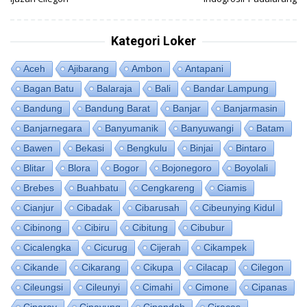
Kategori Loker
Aceh
Ajibarang
Ambon
Antapani
Bagan Batu
Balaraja
Bali
Bandar Lampung
Bandung
Bandung Barat
Banjar
Banjarmasin
Banjarnegara
Banyumanik
Banyuwangi
Batam
Bawen
Bekasi
Bengkulu
Binjai
Bintaro
Blitar
Blora
Bogor
Bojonegoro
Boyolali
Brebes
Buahbatu
Cengkareng
Ciamis
Cianjur
Cibadak
Cibarusah
Cibeunying Kidul
Cibinong
Cibiru
Cibitung
Cibubur
Cicalengka
Cicurug
Cijerah
Cikampek
Cikande
Cikarang
Cikupa
Cilacap
Cilegon
Cileungsi
Cileunyi
Cimahi
Cimone
Cipanas
Ciparay
Cipayung
Cipondoh
Ciracas