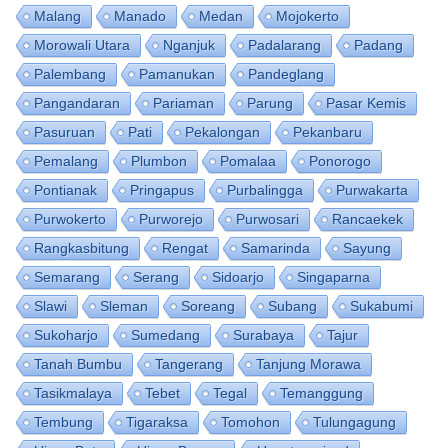
Malang
Manado
Medan
Mojokerto
Morowali Utara
Nganjuk
Padalarang
Padang
Palembang
Pamanukan
Pandeglang
Pangandaran
Pariaman
Parung
Pasar Kemis
Pasuruan
Pati
Pekalongan
Pekanbaru
Pemalang
Plumbon
Pomalaa
Ponorogo
Pontianak
Pringapus
Purbalingga
Purwakarta
Purwokerto
Purworejo
Purwosari
Rancaekek
Rangkasbitung
Rengat
Samarinda
Sayung
Semarang
Serang
Sidoarjo
Singaparna
Slawi
Sleman
Soreang
Subang
Sukabumi
Sukoharjo
Sumedang
Surabaya
Tajur
Tanah Bumbu
Tangerang
Tanjung Morawa
Tasikmalaya
Tebet
Tegal
Temanggung
Tembung
Tigaraksa
Tomohon
Tulungagung