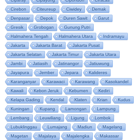
Cirebon
Citeureup
Ciwidey
Demak
Denpasar
Depok
Duren Sawit
Garut
Gresik
Grobogan
Gunung Putri
Halmahera Tengah
Halmahera Utara
Indramayu
Jakarta
Jakarta Barat
Jakarta Pusat
Jakarta Selatan
Jakarta Timur
Jakarta Utara
Jambi
Jatiasih
Jatinangor
Jatiuwung
Jayapura
Jember
Jepara
Kalideres
Karanganyar
Karawaci
Karawang
Kasokandel
Kawali
Kebon Jeruk
Kebumen
Kediri
Kelapa Gading
Kendal
Klaten
Krian
Kudus
Kuningan
Kupang
Lamongan
Lampung
Lembang
Leuwiliang
Ligung
Lombok
Lubuklinggau
Lumajang
Madiun
Magelang
Magetan
Majalaya
Majalengka
Makassar