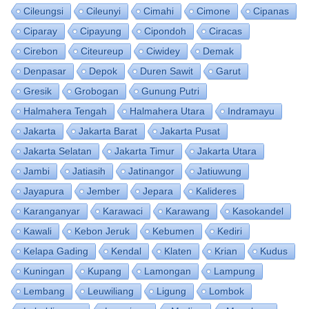
Cileungsi
Cileunyi
Cimahi
Cimone
Cipanas
Ciparay
Cipayung
Cipondoh
Ciracas
Cirebon
Citeureup
Ciwidey
Demak
Denpasar
Depok
Duren Sawit
Garut
Gresik
Grobogan
Gunung Putri
Halmahera Tengah
Halmahera Utara
Indramayu
Jakarta
Jakarta Barat
Jakarta Pusat
Jakarta Selatan
Jakarta Timur
Jakarta Utara
Jambi
Jatiasih
Jatinangor
Jatiuwung
Jayapura
Jember
Jepara
Kalideres
Karanganyar
Karawaci
Karawang
Kasokandel
Kawali
Kebon Jeruk
Kebumen
Kediri
Kelapa Gading
Kendal
Klaten
Krian
Kudus
Kuningan
Kupang
Lamongan
Lampung
Lembang
Leuwiliang
Ligung
Lombok