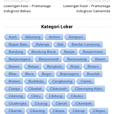
Navigasi
Pos sebelumnya
Pos berikutnya
Lowongan Kasir – Pramuniaga
Lowongan Kasir – Pramuniaga
pos
Indogrosir Bekasi
Indogrosir Samarinda
Kategori Loker
Aceh
Ajibarang
Ambon
Antapani
Bagan Batu
Balaraja
Bali
Bandar Lampung
Bandung
Bandung Barat
Banjar
Banjarmasin
Banjarnegara
Banyumanik
Banyuwangi
Batam
Bawen
Bekasi
Bengkulu
Binjai
Bintaro
Blitar
Blora
Bogor
Bojonegoro
Boyolali
Brebes
Buahbatu
Cengkareng
Ciamis
Cianjur
Cibadak
Cibarusah
Cibeunying Kidul
Cibinong
Cibiru
Cibitung
Cibubur
Cicalengka
Cicurug
Cijerah
Cikampek
Cikande
Cikarang
Cikupa
Cilacap
Cilegon