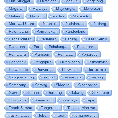
Lubuklinggau
Lumajang
Madiun
Magelang
Magetan
Majalaya
Majalengka
Makassar
Malang
Manado
Medan
Mojokerto
Morowali Utara
Nganjuk
Padalarang
Padang
Palembang
Pamanukan
Pandeglang
Pangandaran
Pariaman
Parung
Pasar Kemis
Pasuruan
Pati
Pekalongan
Pekanbaru
Pemalang
Plumbon
Pomalaa
Ponorogo
Pontianak
Pringapus
Purbalingga
Purwakarta
Purwokerto
Purworejo
Purwosari
Rancaekek
Rangkasbitung
Rengat
Samarinda
Sayung
Semarang
Serang
Sidoarjo
Singaparna
Slawi
Sleman
Soreang
Subang
Sukabumi
Sukoharjo
Sumedang
Surabaya
Tajur
Tanah Bumbu
Tangerang
Tanjung Morawa
Tasikmalaya
Tebet
Tegal
Temanggung