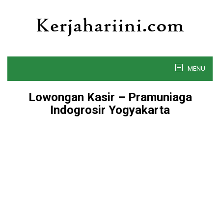
Skip
to
content
MENU
Lowongan Kasir – Pramuniaga
Indogrosir Yogyakarta