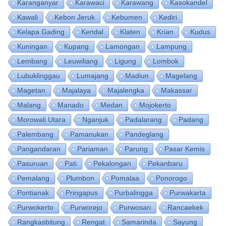
Karanganyar
Karawaci
Karawang
Kasokandel
Kawali
Kebon Jeruk
Kebumen
Kediri
Kelapa Gading
Kendal
Klaten
Krian
Kudus
Kuningan
Kupang
Lamongan
Lampung
Lembang
Leuwiliang
Ligung
Lombok
Lubuklinggau
Lumajang
Madiun
Magelang
Magetan
Majalaya
Majalengka
Makassar
Malang
Manado
Medan
Mojokerto
Morowali Utara
Nganjuk
Padalarang
Padang
Palembang
Pamanukan
Pandeglang
Pangandaran
Pariaman
Parung
Pasar Kemis
Pasuruan
Pati
Pekalongan
Pekanbaru
Pemalang
Plumbon
Pomalaa
Ponorogo
Pontianak
Pringapus
Purbalingga
Purwakarta
Purwokerto
Purworejo
Purwosari
Rancaekek
Rangkasbitung
Rengat
Samarinda
Sayung