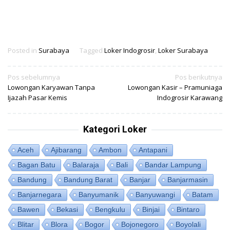
Posted in
Surabaya
Tagged
Loker Indogrosir
,
Loker Surabaya
Navigasi
Pos sebelumnya
Pos berikutnya
Lowongan Karyawan Tanpa
Lowongan Kasir – Pramuniaga
pos
Ijazah Pasar Kemis
Indogrosir Karawang
Kategori Loker
Aceh
Ajibarang
Ambon
Antapani
Bagan Batu
Balaraja
Bali
Bandar Lampung
Bandung
Bandung Barat
Banjar
Banjarmasin
Banjarnegara
Banyumanik
Banyuwangi
Batam
Bawen
Bekasi
Bengkulu
Binjai
Bintaro
Blitar
Blora
Bogor
Bojonegoro
Boyolali