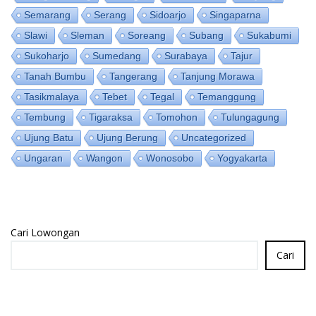
Semarang
Serang
Sidoarjo
Singaparna
Slawi
Sleman
Soreang
Subang
Sukabumi
Sukoharjo
Sumedang
Surabaya
Tajur
Tanah Bumbu
Tangerang
Tanjung Morawa
Tasikmalaya
Tebet
Tegal
Temanggung
Tembung
Tigaraksa
Tomohon
Tulungagung
Ujung Batu
Ujung Berung
Uncategorized
Ungaran
Wangon
Wonosobo
Yogyakarta
Cari Lowongan
Cari