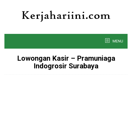
Skip
to
content
MENU
Lowongan Kasir – Pramuniaga
Indogrosir Surabaya