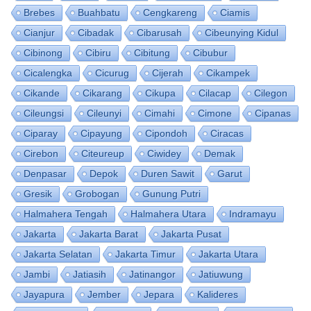
Brebes
Buahbatu
Cengkareng
Ciamis
Cianjur
Cibadak
Cibarusah
Cibeunying Kidul
Cibinong
Cibiru
Cibitung
Cibubur
Cicalengka
Cicurug
Cijerah
Cikampek
Cikande
Cikarang
Cikupa
Cilacap
Cilegon
Cileungsi
Cileunyi
Cimahi
Cimone
Cipanas
Ciparay
Cipayung
Cipondoh
Ciracas
Cirebon
Citeureup
Ciwidey
Demak
Denpasar
Depok
Duren Sawit
Garut
Gresik
Grobogan
Gunung Putri
Halmahera Tengah
Halmahera Utara
Indramayu
Jakarta
Jakarta Barat
Jakarta Pusat
Jakarta Selatan
Jakarta Timur
Jakarta Utara
Jambi
Jatiasih
Jatinangor
Jatiuwung
Jayapura
Jember
Jepara
Kalideres