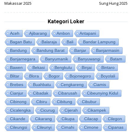
Makassar 2025
Sung Hung 2025
Kategori Loker
Aceh
Ajibarang
Ambon
Antapani
Bagan Batu
Balaraja
Bali
Bandar Lampung
Bandung
Bandung Barat
Banjar
Banjarmasin
Banjarnegara
Banyumanik
Banyuwangi
Batam
Bawen
Bekasi
Bengkulu
Binjai
Bintaro
Blitar
Blora
Bogor
Bojonegoro
Boyolali
Brebes
Buahbatu
Cengkareng
Ciamis
Cianjur
Cibadak
Cibarusah
Cibeunying Kidul
Cibinong
Cibiru
Cibitung
Cibubur
Cicalengka
Cicurug
Cijerah
Cikampek
Cikande
Cikarang
Cikupa
Cilacap
Cilegon
Cileungsi
Cileunyi
Cimahi
Cimone
Cipanas