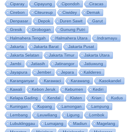
Ciparay
Cipayung
Cipondoh
Ciracas
Cirebon
Citeureup
Ciwidey
Demak
Denpasar
Depok
Duren Sawit
Garut
Gresik
Grobogan
Gunung Putri
Halmahera Tengah
Halmahera Utara
Indramayu
Jakarta
Jakarta Barat
Jakarta Pusat
Jakarta Selatan
Jakarta Timur
Jakarta Utara
Jambi
Jatiasih
Jatinangor
Jatiuwung
Jayapura
Jember
Jepara
Kalideres
Karanganyar
Karawaci
Karawang
Kasokandel
Kawali
Kebon Jeruk
Kebumen
Kediri
Kelapa Gading
Kendal
Klaten
Krian
Kudus
Kuningan
Kupang
Lamongan
Lampung
Lembang
Leuwiliang
Ligung
Lombok
Lubuklinggau
Lumajang
Madiun
Magelang