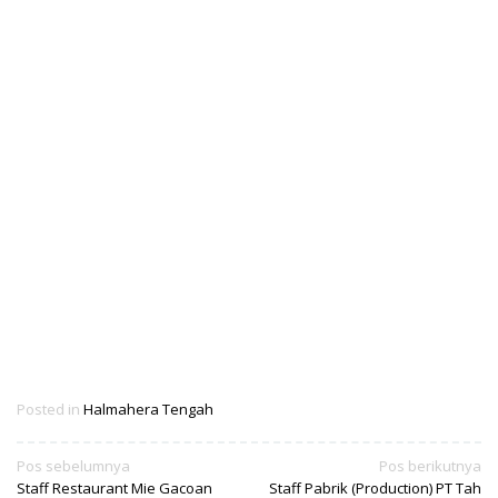
Posted in
Halmahera Tengah
Navigasi
Pos sebelumnya
Pos berikutnya
Staff Restaurant Mie Gacoan
Staff Pabrik (Production) PT Tah
pos