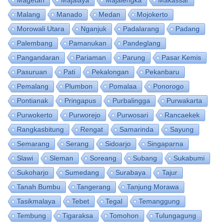
Magetan
Majalaya
Majalengka
Makassar
Malang
Manado
Medan
Mojokerto
Morowali Utara
Nganjuk
Padalarang
Padang
Palembang
Pamanukan
Pandeglang
Pangandaran
Pariaman
Parung
Pasar Kemis
Pasuruan
Pati
Pekalongan
Pekanbaru
Pemalang
Plumbon
Pomalaa
Ponorogo
Pontianak
Pringapus
Purbalingga
Purwakarta
Purwokerto
Purworejo
Purwosari
Rancaekek
Rangkasbitung
Rengat
Samarinda
Sayung
Semarang
Serang
Sidoarjo
Singaparna
Slawi
Sleman
Soreang
Subang
Sukabumi
Sukoharjo
Sumedang
Surabaya
Tajur
Tanah Bumbu
Tangerang
Tanjung Morawa
Tasikmalaya
Tebet
Tegal
Temanggung
Tembung
Tigaraksa
Tomohon
Tulungagung