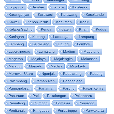
Jayapura
Jember
Jepara
Kalideres
Karanganyar
Karawaci
Karawang
Kasokandel
Kawali
Kebon Jeruk
Kebumen
Kediri
Kelapa Gading
Kendal
Klaten
Krian
Kudus
Kuningan
Kupang
Lamongan
Lampung
Lembang
Leuwiliang
Ligung
Lombok
Lubuklinggau
Lumajang
Madiun
Magelang
Magetan
Majalaya
Majalengka
Makassar
Malang
Manado
Medan
Mojokerto
Morowali Utara
Nganjuk
Padalarang
Padang
Palembang
Pamanukan
Pandeglang
Pangandaran
Pariaman
Parung
Pasar Kemis
Pasuruan
Pati
Pekalongan
Pekanbaru
Pemalang
Plumbon
Pomalaa
Ponorogo
Pontianak
Pringapus
Purbalingga
Purwakarta