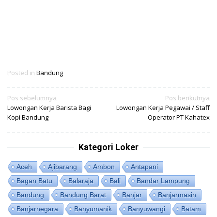
Posted in
Bandung
Navigasi
Pos sebelumnya
Pos berikutnya
Lowongan Kerja Barista Bagi
Lowongan Kerja Pegawai / Staff
pos
Kopi Bandung
Operator PT Kahatex
Kategori Loker
Aceh
Ajibarang
Ambon
Antapani
Bagan Batu
Balaraja
Bali
Bandar Lampung
Bandung
Bandung Barat
Banjar
Banjarmasin
Banjarnegara
Banyumanik
Banyuwangi
Batam