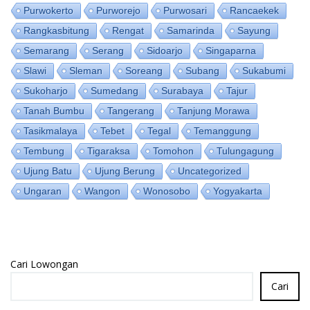
Purwokerto
Purworejo
Purwosari
Rancaekek
Rangkasbitung
Rengat
Samarinda
Sayung
Semarang
Serang
Sidoarjo
Singaparna
Slawi
Sleman
Soreang
Subang
Sukabumi
Sukoharjo
Sumedang
Surabaya
Tajur
Tanah Bumbu
Tangerang
Tanjung Morawa
Tasikmalaya
Tebet
Tegal
Temanggung
Tembung
Tigaraksa
Tomohon
Tulungagung
Ujung Batu
Ujung Berung
Uncategorized
Ungaran
Wangon
Wonosobo
Yogyakarta
Cari Lowongan
Cari