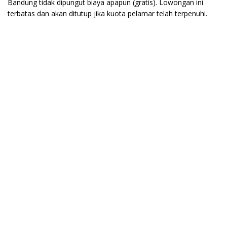
Bandung tidak dipungut biaya apapun (gratis). Lowongan ini
terbatas dan akan ditutup jika kuota pelamar telah terpenuhi.