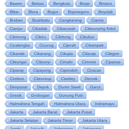
Bawen
Bekasi
Bengkulu
Binjai
Bintaro
Blitar
Blora
Bogor
Bojonegoro
Boyolali
Brebes
Buahbatu
Cengkareng
Ciamis
Cianjur
Cibadak
Cibarusah
Cibeunying Kidul
Cibinong
Cibiru
Cibitung
Cibubur
Cicalengka
Cicurug
Cijerah
Cikampek
Cikande
Cikarang
Cikupa
Cilacap
Cilegon
Cileungsi
Cileunyi
Cimahi
Cimone
Cipanas
Ciparay
Cipayung
Cipondoh
Ciracas
Cirebon
Citeureup
Ciwidey
Demak
Denpasar
Depok
Duren Sawit
Garut
Gresik
Grobogan
Gunung Putri
Halmahera Tengah
Halmahera Utara
Indramayu
Jakarta
Jakarta Barat
Jakarta Pusat
Jakarta Selatan
Jakarta Timur
Jakarta Utara
Jambi
Jatiasih
Jatinangor
Jatiuwung