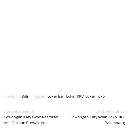
Posted in
Bali
Tagged
Loker Bali
,
Loker KKV
,
Loker Toko
Navigasi
Pos sebelumnya
Pos berikutnya
Lowongan Karyawan Restoran
Lowongan Karyawan Toko KKV
pos
Mie Gacoan Purwakarta
Palembang