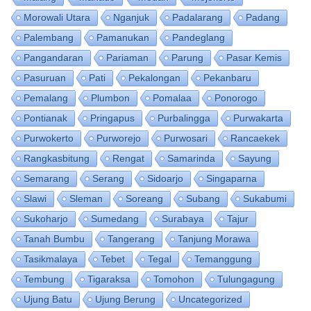
Morowali Utara
Nganjuk
Padalarang
Padang
Palembang
Pamanukan
Pandeglang
Pangandaran
Pariaman
Parung
Pasar Kemis
Pasuruan
Pati
Pekalongan
Pekanbaru
Pemalang
Plumbon
Pomalaa
Ponorogo
Pontianak
Pringapus
Purbalingga
Purwakarta
Purwokerto
Purworejo
Purwosari
Rancaekek
Rangkasbitung
Rengat
Samarinda
Sayung
Semarang
Serang
Sidoarjo
Singaparna
Slawi
Sleman
Soreang
Subang
Sukabumi
Sukoharjo
Sumedang
Surabaya
Tajur
Tanah Bumbu
Tangerang
Tanjung Morawa
Tasikmalaya
Tebet
Tegal
Temanggung
Tembung
Tigaraksa
Tomohon
Tulungagung
Ujung Batu
Ujung Berung
Uncategorized