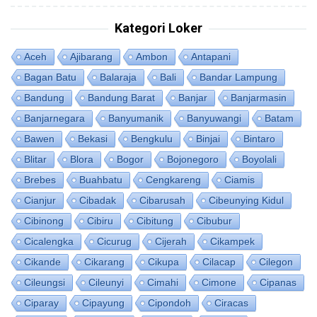
Kategori Loker
Aceh
Ajibarang
Ambon
Antapani
Bagan Batu
Balaraja
Bali
Bandar Lampung
Bandung
Bandung Barat
Banjar
Banjarmasin
Banjarnegara
Banyumanik
Banyuwangi
Batam
Bawen
Bekasi
Bengkulu
Binjai
Bintaro
Blitar
Blora
Bogor
Bojonegoro
Boyolali
Brebes
Buahbatu
Cengkareng
Ciamis
Cianjur
Cibadak
Cibarusah
Cibeunying Kidul
Cibinong
Cibiru
Cibitung
Cibubur
Cicalengka
Cicurug
Cijerah
Cikampek
Cikande
Cikarang
Cikupa
Cilacap
Cilegon
Cileungsi
Cileunyi
Cimahi
Cimone
Cipanas
Ciparay
Cipayung
Cipondoh
Ciracas