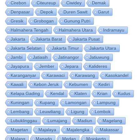
Cirebon
Citeureup
Ciwidey
Demak
Denpasar
Depok
Duren Sawit
Garut
Gresik
Grobogan
Gunung Putri
Halmahera Tengah
Halmahera Utara
Indramayu
Jakarta
Jakarta Barat
Jakarta Pusat
Jakarta Selatan
Jakarta Timur
Jakarta Utara
Jambi
Jatiasih
Jatinangor
Jatiuwung
Jayapura
Jember
Jepara
Kalideres
Karanganyar
Karawaci
Karawang
Kasokandel
Kawali
Kebon Jeruk
Kebumen
Kediri
Kelapa Gading
Kendal
Klaten
Krian
Kudus
Kuningan
Kupang
Lamongan
Lampung
Lembang
Leuwiliang
Ligung
Lombok
Lubuklinggau
Lumajang
Madiun
Magelang
Magetan
Majalaya
Majalengka
Makassar
Malang
Manado
Medan
Mojokerto