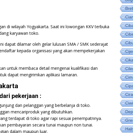
Bre
Cia
Cib
n di wilayah Yogyakarta. Saat ini lowongan KKV terbuka
dang karyawan toko.
Cib
Cib
i dapat dilamar oleh gelar lulusan SMA / SMK sederajat
 mendaftar kepada organisasi yang akan mempekerjakan
Cije
Cik
hkan untuk membaca detail mengenai kualifikasi dan
Cil
tuk dapat mengirimkan aplikasi lamaran.
Cim
akarta
Cip
Cir
ari pekerjaan :
Ciw
unjung dan pelanggan yang berbelanja di toko.
gan mencariproduk yang dibutuhkan.
Dep
ng terdapat di toko agar rapi sesuai penempatnnya.
Gre
an pembayaran secara tunai maupun non tunai.
Hal
agian dalam maupun luar.