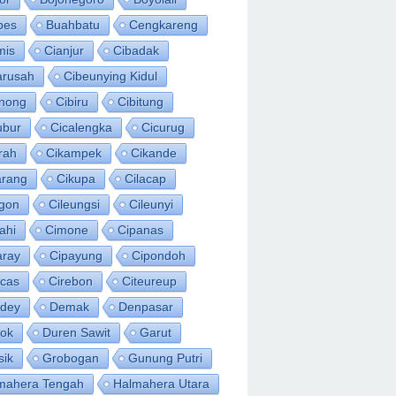
bes
Buahbatu
Cengkareng
mis
Cianjur
Cibadak
arusah
Cibeunying Kidul
inong
Cibiru
Cibitung
ubur
Cicalengka
Cicurug
rah
Cikampek
Cikande
arang
Cikupa
Cilacap
egon
Cileungsi
Cileunyi
ahi
Cimone
Cipanas
aray
Cipayung
Cipondoh
acas
Cirebon
Citeureup
idey
Demak
Denpasar
ok
Duren Sawit
Garut
sik
Grobogan
Gunung Putri
mahera Tengah
Halmahera Utara