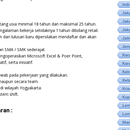
Ind
Jak
Jak
ntang usia minimal 18 tahun dan maksimal 25 tahun.
Jak
galaman bekerja setidaknya 1 tahun dibidang retail.
 dan lulusan baru dipersilakan mendaftar dan akan
Jat
Jem
san SMA / SMK sederajat.
Kar
ngoperasikan Microsoft Excel & Poer Point,
f, serta inisiatif.
Kar
Keb
 jawab pada pekerjaan yang dilakukan.
Kel
maupun secara team.
di wilayah Yogyakarta.
Kri
tem shift.
Kup
Lem
ran :
Lom
Mad