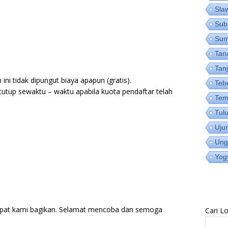
Sla
Sub
Su
Tan
Tan
ni tidak dipungut biaya apapun (gratis).
Teb
utup sewaktu – waktu apabila kuota pendaftar telah
Tem
Tul
Uju
Ung
Yog
pat kami bagikan. Selamat mencoba dan semoga
Cari 