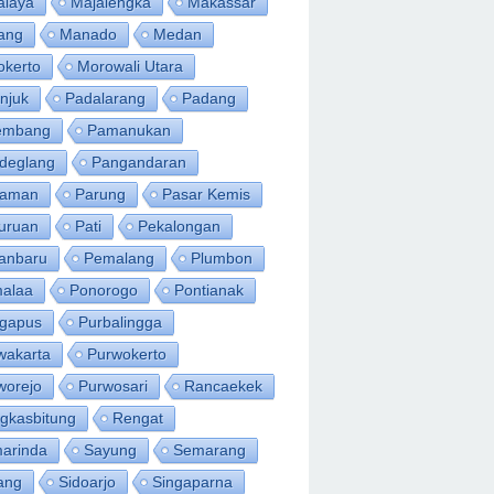
alaya
Majalengka
Makassar
ang
Manado
Medan
okerto
Morowali Utara
njuk
Padalarang
Padang
embang
Pamanukan
deglang
Pangandaran
iaman
Parung
Pasar Kemis
uruan
Pati
Pekalongan
anbaru
Pemalang
Plumbon
alaa
Ponorogo
Pontianak
ngapus
Purbalingga
wakarta
Purwokerto
worejo
Purwosari
Rancaekek
gkasbitung
Rengat
arinda
Sayung
Semarang
ang
Sidoarjo
Singaparna