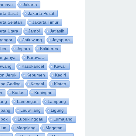
ramayu
Jakarta
arta Barat
Jakarta Pusat
arta Selatan
Jakarta Timur
arta Utara
Jambi
Jatiasih
inangor
Jatiuwung
Jayapura
ber
Jepara
Kalideres
anganyar
Karawaci
awang
Kasokandel
Kawali
on Jeruk
Kebumen
Kediri
apa Gading
Kendal
Klaten
an
Kudus
Kuningan
ang
Lamongan
Lampung
bang
Leuwiliang
Ligung
bok
Lubuklinggau
Lumajang
iun
Magelang
Magetan