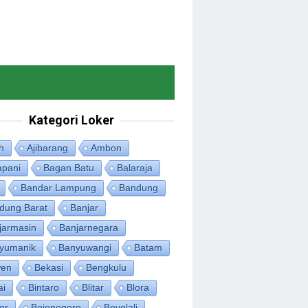
Kategori Loker
h
Ajibarang
Ambon
apani
Bagan Batu
Balaraja
Bandar Lampung
Bandung
dung Barat
Banjar
jarmasin
Banjarnegara
yumanik
Banyuwangi
Batam
en
Bekasi
Bengkulu
ai
Bintaro
Blitar
Blora
or
Bojonegoro
Boyolali