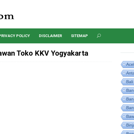
PRIVACY POLICY
DISCLAIMER
SITEMAP
awan Toko KKV Yogyakarta
Ace
Ant
Bali
Ban
Ban
Ban
Baw
Binj
Bog