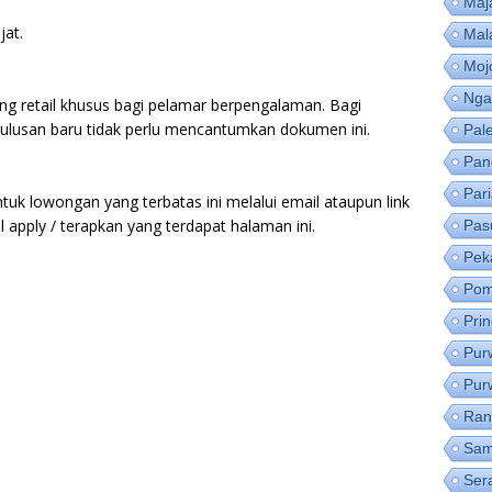
Maj
jat.
Mal
Moj
Nga
ng retail khusus bagi pelamar berpengalaman. Bagi
ulusan baru tidak perlu mencantumkan dokumen ini.
Pal
Pan
Par
tuk lowongan yang terbatas ini melalui email ataupun link
apply / terapkan yang terdapat halaman ini.
Pas
Pek
Pom
Pri
Pur
Pur
Ran
Sam
Ser