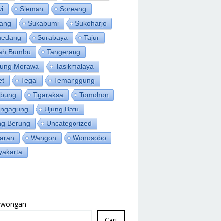
wi
Sleman
Soreang
ang
Sukabumi
Sukoharjo
medang
Surabaya
Tajur
ah Bumbu
Tangerang
jung Morawa
Tasikmalaya
et
Tegal
Temanggung
bung
Tigaraksa
Tomohon
ungagung
Ujung Batu
ng Berung
Uncategorized
aran
Wangon
Wonosobo
yakarta
Lowongan
Cari