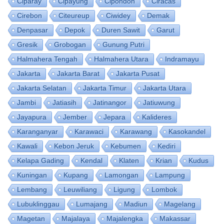
Ciparay
Cipayung
Cipondoh
Ciracas
Cirebon
Citeureup
Ciwidey
Demak
Denpasar
Depok
Duren Sawit
Garut
Gresik
Grobogan
Gunung Putri
Halmahera Tengah
Halmahera Utara
Indramayu
Jakarta
Jakarta Barat
Jakarta Pusat
Jakarta Selatan
Jakarta Timur
Jakarta Utara
Jambi
Jatiasih
Jatinangor
Jatiuwung
Jayapura
Jember
Jepara
Kalideres
Karanganyar
Karawaci
Karawang
Kasokandel
Kawali
Kebon Jeruk
Kebumen
Kediri
Kelapa Gading
Kendal
Klaten
Krian
Kudus
Kuningan
Kupang
Lamongan
Lampung
Lembang
Leuwiliang
Ligung
Lombok
Lubuklinggau
Lumajang
Madiun
Magelang
Magetan
Majalaya
Majalengka
Makassar