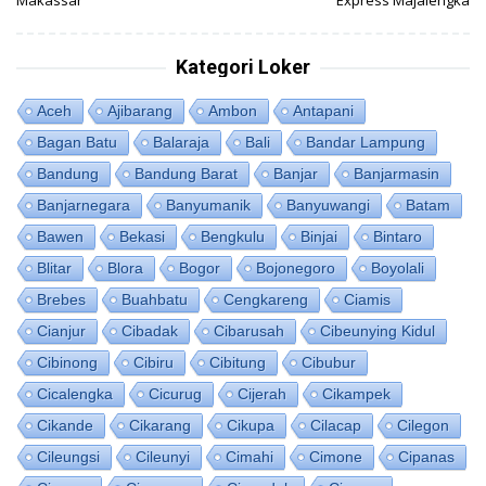
Kategori Loker
Aceh
Ajibarang
Ambon
Antapani
Bagan Batu
Balaraja
Bali
Bandar Lampung
Bandung
Bandung Barat
Banjar
Banjarmasin
Banjarnegara
Banyumanik
Banyuwangi
Batam
Bawen
Bekasi
Bengkulu
Binjai
Bintaro
Blitar
Blora
Bogor
Bojonegoro
Boyolali
Brebes
Buahbatu
Cengkareng
Ciamis
Cianjur
Cibadak
Cibarusah
Cibeunying Kidul
Cibinong
Cibiru
Cibitung
Cibubur
Cicalengka
Cicurug
Cijerah
Cikampek
Cikande
Cikarang
Cikupa
Cilacap
Cilegon
Cileungsi
Cileunyi
Cimahi
Cimone
Cipanas