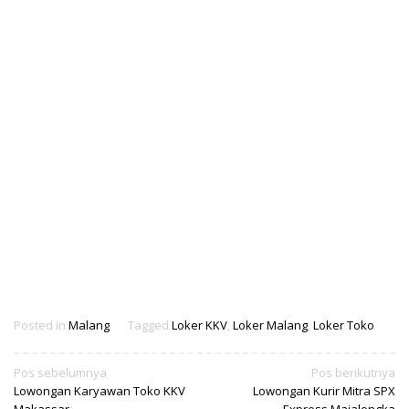
Posted in
Malang
Tagged
Loker KKV
,
Loker Malang
,
Loker Toko
Navigasi
Pos sebelumnya
Pos berikutnya
Lowongan Karyawan Toko KKV
Lowongan Kurir Mitra SPX
pos
Makassar
Express Majalengka