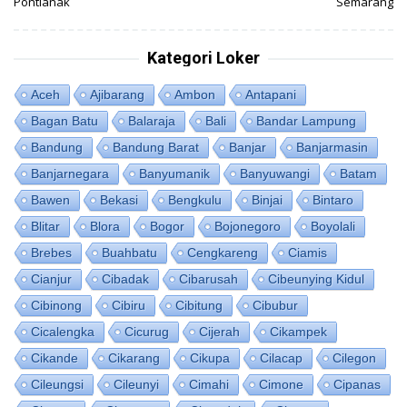
Pontianak
Semarang
Kategori Loker
Aceh
Ajibarang
Ambon
Antapani
Bagan Batu
Balaraja
Bali
Bandar Lampung
Bandung
Bandung Barat
Banjar
Banjarmasin
Banjarnegara
Banyumanik
Banyuwangi
Batam
Bawen
Bekasi
Bengkulu
Binjai
Bintaro
Blitar
Blora
Bogor
Bojonegoro
Boyolali
Brebes
Buahbatu
Cengkareng
Ciamis
Cianjur
Cibadak
Cibarusah
Cibeunying Kidul
Cibinong
Cibiru
Cibitung
Cibubur
Cicalengka
Cicurug
Cijerah
Cikampek
Cikande
Cikarang
Cikupa
Cilacap
Cilegon
Cileungsi
Cileunyi
Cimahi
Cimone
Cipanas