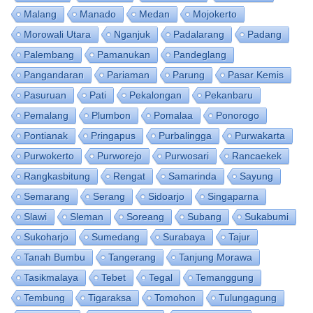
Malang
Manado
Medan
Mojokerto
Morowali Utara
Nganjuk
Padalarang
Padang
Palembang
Pamanukan
Pandeglang
Pangandaran
Pariaman
Parung
Pasar Kemis
Pasuruan
Pati
Pekalongan
Pekanbaru
Pemalang
Plumbon
Pomalaa
Ponorogo
Pontianak
Pringapus
Purbalingga
Purwakarta
Purwokerto
Purworejo
Purwosari
Rancaekek
Rangkasbitung
Rengat
Samarinda
Sayung
Semarang
Serang
Sidoarjo
Singaparna
Slawi
Sleman
Soreang
Subang
Sukabumi
Sukoharjo
Sumedang
Surabaya
Tajur
Tanah Bumbu
Tangerang
Tanjung Morawa
Tasikmalaya
Tebet
Tegal
Temanggung
Tembung
Tigaraksa
Tomohon
Tulungagung