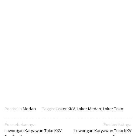
Posted in
Medan
Tagged
Loker KKV
,
Loker Medan
,
Loker Toko
Navigasi
Pos sebelumnya
Pos berikutnya
Lowongan Karyawan Toko KKV
Lowongan Karyawan Toko KKV
pos