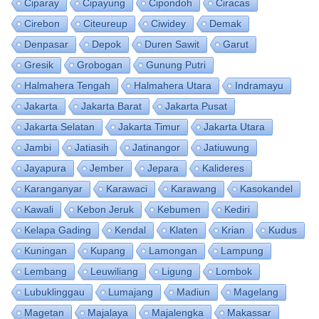
Ciparay
Cipayung
Cipondoh
Ciracas
Cirebon
Citeureup
Ciwidey
Demak
Denpasar
Depok
Duren Sawit
Garut
Gresik
Grobogan
Gunung Putri
Halmahera Tengah
Halmahera Utara
Indramayu
Jakarta
Jakarta Barat
Jakarta Pusat
Jakarta Selatan
Jakarta Timur
Jakarta Utara
Jambi
Jatiasih
Jatinangor
Jatiuwung
Jayapura
Jember
Jepara
Kalideres
Karanganyar
Karawaci
Karawang
Kasokandel
Kawali
Kebon Jeruk
Kebumen
Kediri
Kelapa Gading
Kendal
Klaten
Krian
Kudus
Kuningan
Kupang
Lamongan
Lampung
Lembang
Leuwiliang
Ligung
Lombok
Lubuklinggau
Lumajang
Madiun
Magelang
Magetan
Majalaya
Majalengka
Makassar