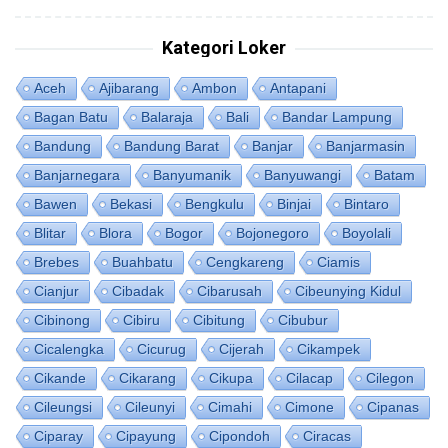
Kategori Loker
Aceh
Ajibarang
Ambon
Antapani
Bagan Batu
Balaraja
Bali
Bandar Lampung
Bandung
Bandung Barat
Banjar
Banjarmasin
Banjarnegara
Banyumanik
Banyuwangi
Batam
Bawen
Bekasi
Bengkulu
Binjai
Bintaro
Blitar
Blora
Bogor
Bojonegoro
Boyolali
Brebes
Buahbatu
Cengkareng
Ciamis
Cianjur
Cibadak
Cibarusah
Cibeunying Kidul
Cibinong
Cibiru
Cibitung
Cibubur
Cicalengka
Cicurug
Cijerah
Cikampek
Cikande
Cikarang
Cikupa
Cilacap
Cilegon
Cileungsi
Cileunyi
Cimahi
Cimone
Cipanas
Ciparay
Cipayung
Cipondoh
Ciracas