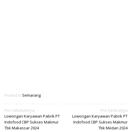
Posted in
Semarang
Navigasi
Pos sebelumnya
Pos berikutnya
Lowongan Karyawan Pabrik PT
Lowongan Karyawan Pabrik PT
pos
Indofood CBP Sukses Makmur
Indofood CBP Sukses Makmur
Tbk Makassar 2024
Tbk Medan 2024