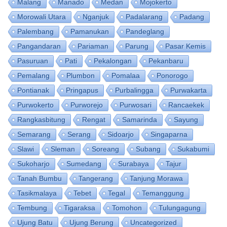
Malang
Manado
Medan
Mojokerto
Morowali Utara
Nganjuk
Padalarang
Padang
Palembang
Pamanukan
Pandeglang
Pangandaran
Pariaman
Parung
Pasar Kemis
Pasuruan
Pati
Pekalongan
Pekanbaru
Pemalang
Plumbon
Pomalaa
Ponorogo
Pontianak
Pringapus
Purbalingga
Purwakarta
Purwokerto
Purworejo
Purwosari
Rancaekek
Rangkasbitung
Rengat
Samarinda
Sayung
Semarang
Serang
Sidoarjo
Singaparna
Slawi
Sleman
Soreang
Subang
Sukabumi
Sukoharjo
Sumedang
Surabaya
Tajur
Tanah Bumbu
Tangerang
Tanjung Morawa
Tasikmalaya
Tebet
Tegal
Temanggung
Tembung
Tigaraksa
Tomohon
Tulungagung
Ujung Batu
Ujung Berung
Uncategorized