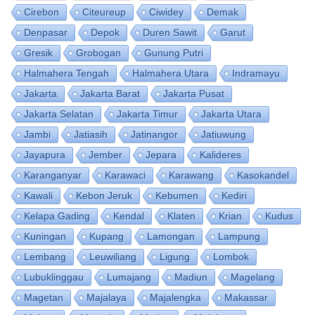
Cirebon
Citeureup
Ciwidey
Demak
Denpasar
Depok
Duren Sawit
Garut
Gresik
Grobogan
Gunung Putri
Halmahera Tengah
Halmahera Utara
Indramayu
Jakarta
Jakarta Barat
Jakarta Pusat
Jakarta Selatan
Jakarta Timur
Jakarta Utara
Jambi
Jatiasih
Jatinangor
Jatiuwung
Jayapura
Jember
Jepara
Kalideres
Karanganyar
Karawaci
Karawang
Kasokandel
Kawali
Kebon Jeruk
Kebumen
Kediri
Kelapa Gading
Kendal
Klaten
Krian
Kudus
Kuningan
Kupang
Lamongan
Lampung
Lembang
Leuwiliang
Ligung
Lombok
Lubuklinggau
Lumajang
Madiun
Magelang
Magetan
Majalaya
Majalengka
Makassar