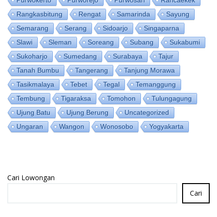
Purwokerto
Purworejo
Purwosari
Rancaekek
Rangkasbitung
Rengat
Samarinda
Sayung
Semarang
Serang
Sidoarjo
Singaparna
Slawi
Sleman
Soreang
Subang
Sukabumi
Sukoharjo
Sumedang
Surabaya
Tajur
Tanah Bumbu
Tangerang
Tanjung Morawa
Tasikmalaya
Tebet
Tegal
Temanggung
Tembung
Tigaraksa
Tomohon
Tulungagung
Ujung Batu
Ujung Berung
Uncategorized
Ungaran
Wangon
Wonosobo
Yogyakarta
Cari Lowongan
Cari