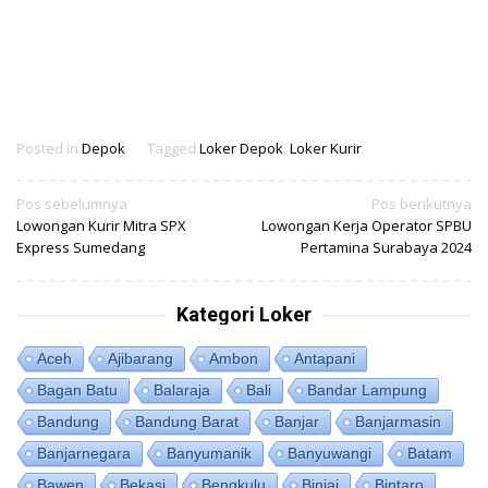
Posted in
Depok
Tagged
Loker Depok
,
Loker Kurir
Navigasi
Pos sebelumnya
Pos berikutnya
Lowongan Kurir Mitra SPX
Lowongan Kerja Operator SPBU
pos
Express Sumedang
Pertamina Surabaya 2024
Kategori Loker
Aceh
Ajibarang
Ambon
Antapani
Bagan Batu
Balaraja
Bali
Bandar Lampung
Bandung
Bandung Barat
Banjar
Banjarmasin
Banjarnegara
Banyumanik
Banyuwangi
Batam
Bawen
Bekasi
Bengkulu
Binjai
Bintaro