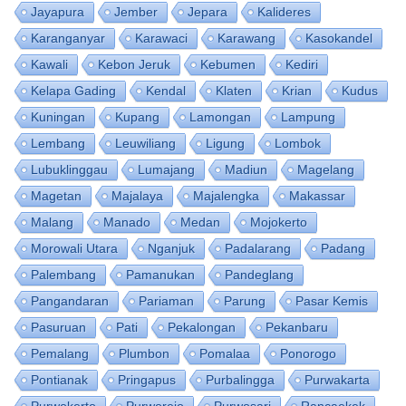
Jayapura
Jember
Jepara
Kalideres
Karanganyar
Karawaci
Karawang
Kasokandel
Kawali
Kebon Jeruk
Kebumen
Kediri
Kelapa Gading
Kendal
Klaten
Krian
Kudus
Kuningan
Kupang
Lamongan
Lampung
Lembang
Leuwiliang
Ligung
Lombok
Lubuklinggau
Lumajang
Madiun
Magelang
Magetan
Majalaya
Majalengka
Makassar
Malang
Manado
Medan
Mojokerto
Morowali Utara
Nganjuk
Padalarang
Padang
Palembang
Pamanukan
Pandeglang
Pangandaran
Pariaman
Parung
Pasar Kemis
Pasuruan
Pati
Pekalongan
Pekanbaru
Pemalang
Plumbon
Pomalaa
Ponorogo
Pontianak
Pringapus
Purbalingga
Purwakarta