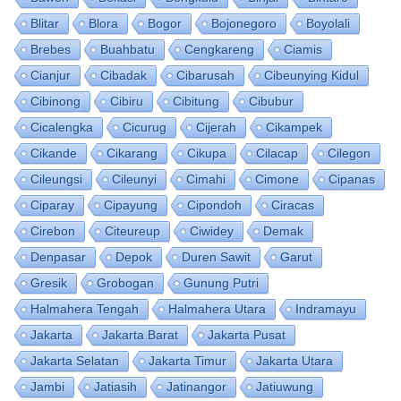
Blitar
Blora
Bogor
Bojonegoro
Boyolali
Brebes
Buahbatu
Cengkareng
Ciamis
Cianjur
Cibadak
Cibarusah
Cibeunying Kidul
Cibinong
Cibiru
Cibitung
Cibubur
Cicalengka
Cicurug
Cijerah
Cikampek
Cikande
Cikarang
Cikupa
Cilacap
Cilegon
Cileungsi
Cileunyi
Cimahi
Cimone
Cipanas
Ciparay
Cipayung
Cipondoh
Ciracas
Cirebon
Citeureup
Ciwidey
Demak
Denpasar
Depok
Duren Sawit
Garut
Gresik
Grobogan
Gunung Putri
Halmahera Tengah
Halmahera Utara
Indramayu
Jakarta
Jakarta Barat
Jakarta Pusat
Jakarta Selatan
Jakarta Timur
Jakarta Utara
Jambi
Jatiasih
Jatinangor
Jatiuwung