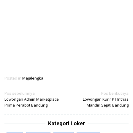
Posted in
Majalengka
Navigasi
Pos sebelumnya
Pos berikutnya
Lowongan Admin Marketplace
Lowongan Kurir PT Intrias
pos
Prima Perabot Bandung
Mandiri Sejati Bandung
Kategori Loker