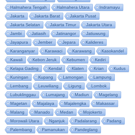
Halmahera Tengah
Halmahera Utara
Indramayu
Jakarta
Jakarta Barat
Jakarta Pusat
Jakarta Selatan
Jakarta Timur
Jakarta Utara
Jambi
Jatiasih
Jatinangor
Jatiuwung
Jayapura
Jember
Jepara
Kalideres
Karanganyar
Karawaci
Karawang
Kasokandel
Kawali
Kebon Jeruk
Kebumen
Kediri
Kelapa Gading
Kendal
Klaten
Krian
Kudus
Kuningan
Kupang
Lamongan
Lampung
Lembang
Leuwiliang
Ligung
Lombok
Lubuklinggau
Lumajang
Madiun
Magelang
Magetan
Majalaya
Majalengka
Makassar
Malang
Manado
Medan
Mojokerto
Morowali Utara
Nganjuk
Padalarang
Padang
Palembang
Pamanukan
Pandeglang