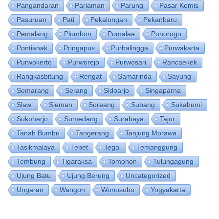
Pangandaran
Pariaman
Parung
Pasar Kemis
Pasuruan
Pati
Pekalongan
Pekanbaru
Pemalang
Plumbon
Pomalaa
Ponorogo
Pontianak
Pringapus
Purbalingga
Purwakarta
Purwokerto
Purworejo
Purwosari
Rancaekek
Rangkasbitung
Rengat
Samarinda
Sayung
Semarang
Serang
Sidoarjo
Singaparna
Slawi
Sleman
Soreang
Subang
Sukabumi
Sukoharjo
Sumedang
Surabaya
Tajur
Tanah Bumbu
Tangerang
Tanjung Morawa
Tasikmalaya
Tebet
Tegal
Temanggung
Tembung
Tigaraksa
Tomohon
Tulungagung
Ujung Batu
Ujung Berung
Uncategorized
Ungaran
Wangon
Wonosobo
Yogyakarta