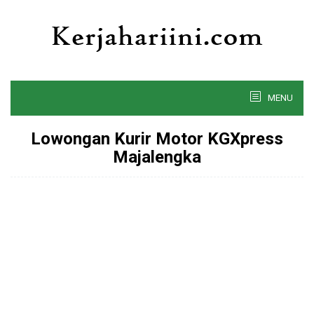
Skip
to
content
MENU
Lowongan Kurir Motor KGXpress
Majalengka