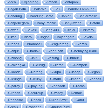
Aceh
Ajibarang
Ambon
Antapani
Bagan Batu
Balaraja
Bali
Bandar Lampung
Bandung
Bandung Barat
Banjar
Banjarmasin
Banjarnegara
Banyumanik
Banyuwangi
Batam
Bawen
Bekasi
Bengkulu
Binjai
Bintaro
Blitar
Blora
Bogor
Bojonegoro
Boyolali
Brebes
Buahbatu
Cengkareng
Ciamis
Cianjur
Cibadak
Cibarusah
Cibeunying Kidul
Cibinong
Cibiru
Cibitung
Cibubur
Cicalengka
Cicurug
Cijerah
Cikampek
Cikande
Cikarang
Cikupa
Cilacap
Cilegon
Cileungsi
Cileunyi
Cimahi
Cimone
Cipanas
Ciparay
Cipayung
Cipondoh
Ciracas
Cirebon
Citeureup
Ciwidey
Demak
Denpasar
Depok
Duren Sawit
Garut
Gresik
Grobogan
Gunung Putri