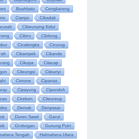
bes
Buahbatu
Cengkareng
mis
Cianjur
Cibadak
arusah
Cibeunying Kidul
inong
Cibiru
Cibitung
ubur
Cicalengka
Cicurug
rah
Cikampek
Cikande
arang
Cikupa
Cilacap
egon
Cileungsi
Cileunyi
ahi
Cimone
Cipanas
aray
Cipayung
Cipondoh
acas
Cirebon
Citeureup
idey
Demak
Denpasar
ok
Duren Sawit
Garut
sik
Grobogan
Gunung Putri
mahera Tengah
Halmahera Utara