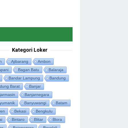
Kategori Loker
h
Ajibarang
Ambon
apani
Bagan Batu
Balaraja
Bandar Lampung
Bandung
dung Barat
Banjar
jarmasin
Banjarnegara
yumanik
Banyuwangi
Batam
en
Bekasi
Bengkulu
ai
Bintaro
Blitar
Blora
or
Bojonegoro
Boyolali