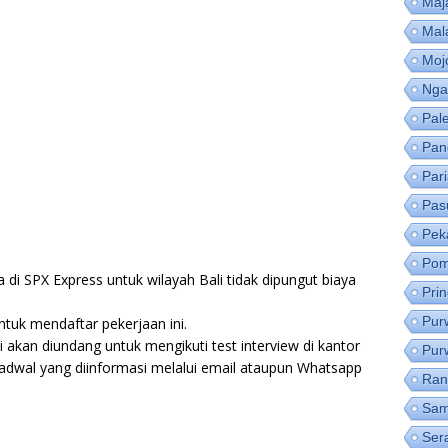
Maj
Mal
Moj
Nga
Pal
Pan
Par
Pas
Pek
Pom
 di SPX Express untuk wilayah Bali tidak dipungut biaya
Pri
Pur
tuk mendaftar pekerjaan ini.
si akan diundang untuk mengikuti test interview di kantor
Pur
jadwal yang diinformasi melalui email ataupun Whatsapp
Ran
Sam
Ser