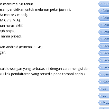
an maksimal 50 tahun.
Ind
tasan pendidikan untuk melamar pekerjaan ini.
Jak
da motor / mobil).
Jak
IM C / SIM A).
Jak
an harus aktif.
ib pajak)
Jat
 nama pribadi.
Jem
Kar
an Android (minimal 3 GB).
gan.
Kar
Keb
Kel
ntuk lowongan yang terbatas ini dengan cara mengisi dan
lui link pendaftaran yang tersedia pada tombol apply /
Kri
Kup
Lem
Lom
Mad