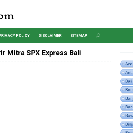
PRIVACY POLICY
DISCLAIMER
SITEMAP
r Mitra SPX Express Bali
Ace
Ant
Bali
Ban
Ban
Ban
Baw
Binj
Bog