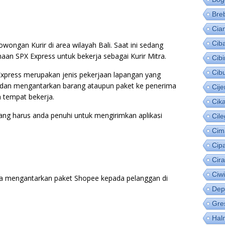
Bre
Cia
Cib
wongan Kurir di area wilayah Bali. Saat ini sedang
aan SPX Express untuk bekerja sebagai Kurir Mitra.
Cib
Cib
Express merupakan jenis pekerjaan lapangan yang
 dan mengantarkan barang ataupun paket ke penerima
Cije
h tempat bekerja.
Cik
 yang harus anda penuhi untuk mengirimkan aplikasi
Cil
Cim
Cip
Cir
Ciw
a mengantarkan paket Shopee kepada pelanggan di
Dep
Gre
Hal