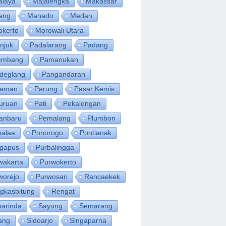
alaya
Majalengka
Makassar
ang
Manado
Medan
okerto
Morowali Utara
njuk
Padalarang
Padang
embang
Pamanukan
deglang
Pangandaran
iaman
Parung
Pasar Kemis
uruan
Pati
Pekalongan
anbaru
Pemalang
Plumbon
alaa
Ponorogo
Pontianak
ngapus
Purbalingga
wakarta
Purwokerto
worejo
Purwosari
Rancaekek
gkasbitung
Rengat
arinda
Sayung
Semarang
ang
Sidoarjo
Singaparna