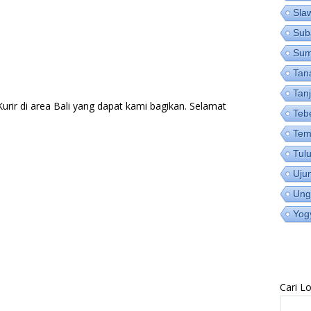
Sla
Sub
Su
Tan
Tan
rir di area Bali yang dapat kami bagikan. Selamat
Teb
Tem
Tul
Uju
Ung
Yog
Cari 