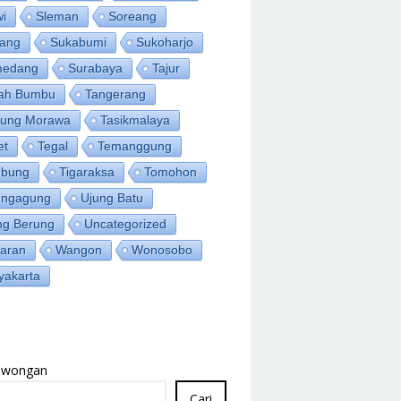
wi
Sleman
Soreang
ang
Sukabumi
Sukoharjo
medang
Surabaya
Tajur
ah Bumbu
Tangerang
jung Morawa
Tasikmalaya
et
Tegal
Temanggung
bung
Tigaraksa
Tomohon
ungagung
Ujung Batu
ng Berung
Uncategorized
aran
Wangon
Wonosobo
yakarta
Lowongan
Cari