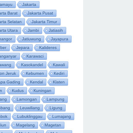
ramayu
Jakarta
arta Barat
Jakarta Pusat
arta Selatan
Jakarta Timur
arta Utara
Jambi
Jatiasih
inangor
Jatiuwung
Jayapura
ber
Jepara
Kalideres
anganyar
Karawaci
awang
Kasokandel
Kawali
on Jeruk
Kebumen
Kediri
apa Gading
Kendal
Klaten
an
Kudus
Kuningan
ang
Lamongan
Lampung
bang
Leuwiliang
Ligung
bok
Lubuklinggau
Lumajang
iun
Magelang
Magetan