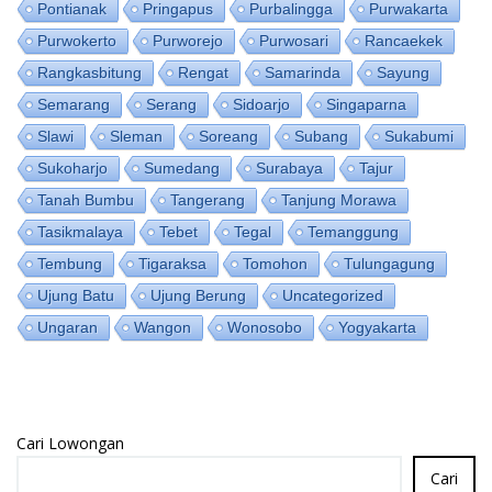
Pontianak
Pringapus
Purbalingga
Purwakarta
Purwokerto
Purworejo
Purwosari
Rancaekek
Rangkasbitung
Rengat
Samarinda
Sayung
Semarang
Serang
Sidoarjo
Singaparna
Slawi
Sleman
Soreang
Subang
Sukabumi
Sukoharjo
Sumedang
Surabaya
Tajur
Tanah Bumbu
Tangerang
Tanjung Morawa
Tasikmalaya
Tebet
Tegal
Temanggung
Tembung
Tigaraksa
Tomohon
Tulungagung
Ujung Batu
Ujung Berung
Uncategorized
Ungaran
Wangon
Wonosobo
Yogyakarta
Cari Lowongan
Cari