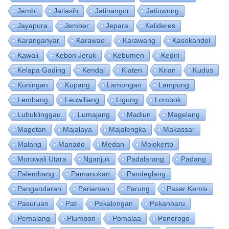
Jambi
Jatiasih
Jatinangor
Jatiuwung
Jayapura
Jember
Jepara
Kalideres
Karanganyar
Karawaci
Karawang
Kasokandel
Kawali
Kebon Jeruk
Kebumen
Kediri
Kelapa Gading
Kendal
Klaten
Krian
Kudus
Kuningan
Kupang
Lamongan
Lampung
Lembang
Leuwiliang
Ligung
Lombok
Lubuklinggau
Lumajang
Madiun
Magelang
Magetan
Majalaya
Majalengka
Makassar
Malang
Manado
Medan
Mojokerto
Morowali Utara
Nganjuk
Padalarang
Padang
Palembang
Pamanukan
Pandeglang
Pangandaran
Pariaman
Parung
Pasar Kemis
Pasuruan
Pati
Pekalongan
Pekanbaru
Pemalang
Plumbon
Pomalaa
Ponorogo