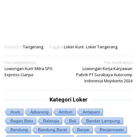
Posted in
Tangerang
Tagged
Loker Kurir
,
Loker Tangerang
Navigasi
Pos sebelumnya
Pos berikutnya
Lowongan Kurir Mitra SPX
Lowongan Kerja Karyawan
pos
Express Cianjur
Pabrik PT Surabaya Autocomp
Indonesia Mojokerto 2024
Kategori Loker
Aceh
Ajibarang
Ambon
Antapani
Bagan Batu
Balaraja
Bali
Bandar Lampung
Bandung
Bandung Barat
Banjar
Banjarmasin