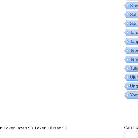
Sla
Sub
Su
Tan
Tan
Teb
Tem
Tul
Uju
Ung
Yog
Cari 
on
,
Loker Ijazah SD
,
Loker Lulusan SD