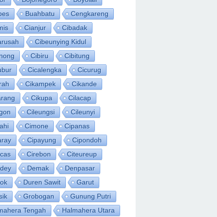
bes
Buahbatu
Cengkareng
mis
Cianjur
Cibadak
arusah
Cibeunying Kidul
inong
Cibiru
Cibitung
ubur
Cicalengka
Cicurug
rah
Cikampek
Cikande
arang
Cikupa
Cilacap
egon
Cileungsi
Cileunyi
ahi
Cimone
Cipanas
aray
Cipayung
Cipondoh
acas
Cirebon
Citeureup
idey
Demak
Denpasar
ok
Duren Sawit
Garut
sik
Grobogan
Gunung Putri
mahera Tengah
Halmahera Utara