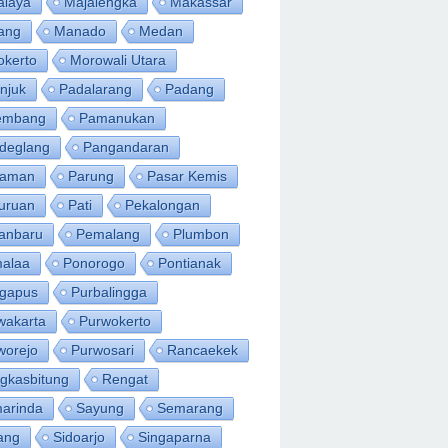
alaya
Majalengka
Makassar
ang
Manado
Medan
okerto
Morowali Utara
njuk
Padalarang
Padang
embang
Pamanukan
deglang
Pangandaran
iaman
Parung
Pasar Kemis
uruan
Pati
Pekalongan
anbaru
Pemalang
Plumbon
alaa
Ponorogo
Pontianak
ngapus
Purbalingga
wakarta
Purwokerto
worejo
Purwosari
Rancaekek
gkasbitung
Rengat
arinda
Sayung
Semarang
ang
Sidoarjo
Singaparna