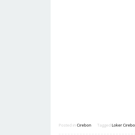
Posted in
Cirebon
Tagged
Loker Cireb