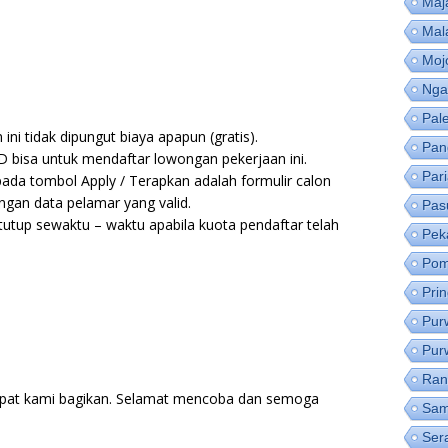
Maj
Mal
Moj
Nga
Pal
ni tidak dipungut biaya apapun (gratis).
Pan
D bisa untuk mendaftar lowongan pekerjaan ini.
Par
pada tombol Apply / Terapkan adalah formulir calon
ngan data pelamar yang valid.
Pas
utup sewaktu – waktu apabila kuota pendaftar telah
Pek
Pom
Pri
Pur
Pur
Ran
pat kami bagikan. Selamat mencoba dan semoga
Sam
Ser