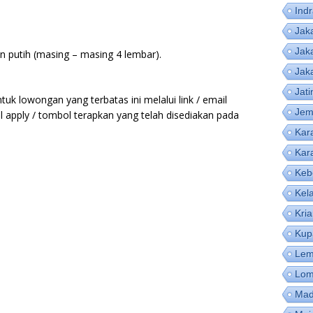
Ind
Jak
Jak
an putih (masing – masing 4 lembar).
Jak
Jat
uk lowongan yang terbatas ini melalui link / email
Jem
 apply / tombol terapkan yang telah disediakan pada
Kar
Kar
Keb
Kel
Kri
Kup
Lem
Lom
Mad