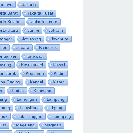
ramayu
Jakarta
arta Barat
Jakarta Pusat
arta Selatan
Jakarta Timur
arta Utara
Jambi
Jatiasih
inangor
Jatiuwung
Jayapura
ber
Jepara
Kalideres
anganyar
Karawaci
awang
Kasokandel
Kawali
on Jeruk
Kebumen
Kediri
apa Gading
Kendal
Klaten
an
Kudus
Kuningan
ang
Lamongan
Lampung
bang
Leuwiliang
Ligung
bok
Lubuklinggau
Lumajang
iun
Magelang
Magetan