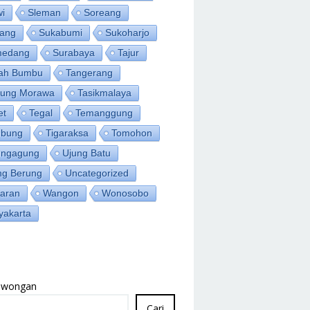
wi
Sleman
Soreang
ang
Sukabumi
Sukoharjo
medang
Surabaya
Tajur
ah Bumbu
Tangerang
jung Morawa
Tasikmalaya
et
Tegal
Temanggung
bung
Tigaraksa
Tomohon
ungagung
Ujung Batu
ng Berung
Uncategorized
aran
Wangon
Wonosobo
yakarta
Lowongan
Cari