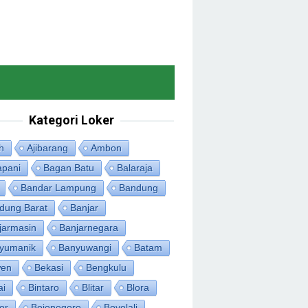
Kategori Loker
h
Ajibarang
Ambon
apani
Bagan Batu
Balaraja
Bandar Lampung
Bandung
dung Barat
Banjar
jarmasin
Banjarnegara
yumanik
Banyuwangi
Batam
en
Bekasi
Bengkulu
ai
Bintaro
Blitar
Blora
or
Bojonegoro
Boyolali