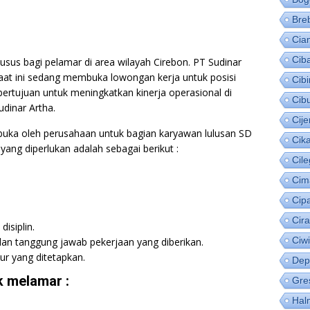
Bre
Cia
Cib
usus bagi pelamar di area wilayah Cirebon. PT Sudinar
aat ini sedang membuka lowongan kerja untuk posisi
Cib
ertujuan untuk meningkatkan kinerja operasional di
Cib
dinar Artha.
Cije
ibuka oleh perusahaan untuk bagian karyawan lulusan SD
Cik
 yang diperlukan adalah sebagai berikut :
Cil
Cim
Cip
Cir
disiplin.
Ciw
an tanggung jawab pekerjaan yang diberikan.
ur yang ditetapkan.
Dep
 melamar :
Gre
Hal