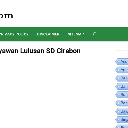
PRIVACY POLICY
DISCLAIMER
SITEMAP
awan Lulusan SD Cirebon
Ace
Ant
Bali
Ban
Ban
Ban
Baw
Binj
Bog