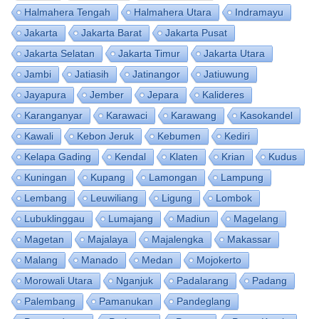
Halmahera Tengah
Halmahera Utara
Indramayu
Jakarta
Jakarta Barat
Jakarta Pusat
Jakarta Selatan
Jakarta Timur
Jakarta Utara
Jambi
Jatiasih
Jatinangor
Jatiuwung
Jayapura
Jember
Jepara
Kalideres
Karanganyar
Karawaci
Karawang
Kasokandel
Kawali
Kebon Jeruk
Kebumen
Kediri
Kelapa Gading
Kendal
Klaten
Krian
Kudus
Kuningan
Kupang
Lamongan
Lampung
Lembang
Leuwiliang
Ligung
Lombok
Lubuklinggau
Lumajang
Madiun
Magelang
Magetan
Majalaya
Majalengka
Makassar
Malang
Manado
Medan
Mojokerto
Morowali Utara
Nganjuk
Padalarang
Padang
Palembang
Pamanukan
Pandeglang