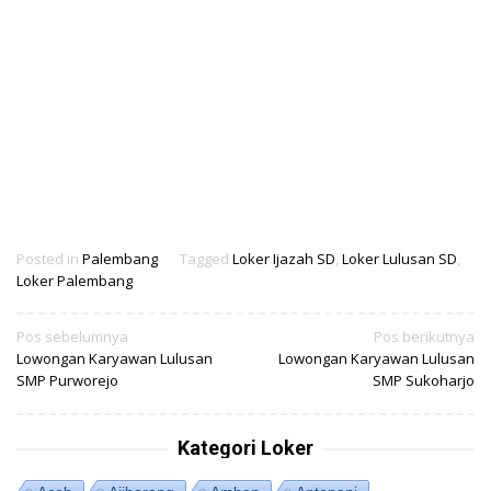
Posted in
Palembang
Tagged
Loker Ijazah SD
,
Loker Lulusan SD
,
Loker Palembang
Navigasi
Pos sebelumnya
Pos berikutnya
Lowongan Karyawan Lulusan
Lowongan Karyawan Lulusan
pos
SMP Purworejo
SMP Sukoharjo
Kategori Loker