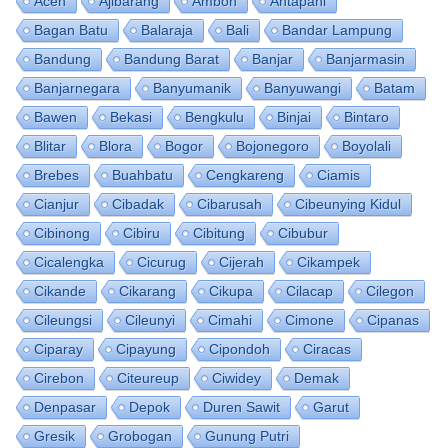
Aceh
Ajibarang
Ambon
Antapani
Bagan Batu
Balaraja
Bali
Bandar Lampung
Bandung
Bandung Barat
Banjar
Banjarmasin
Banjarnegara
Banyumanik
Banyuwangi
Batam
Bawen
Bekasi
Bengkulu
Binjai
Bintaro
Blitar
Blora
Bogor
Bojonegoro
Boyolali
Brebes
Buahbatu
Cengkareng
Ciamis
Cianjur
Cibadak
Cibarusah
Cibeunying Kidul
Cibinong
Cibiru
Cibitung
Cibubur
Cicalengka
Cicurug
Cijerah
Cikampek
Cikande
Cikarang
Cikupa
Cilacap
Cilegon
Cileungsi
Cileunyi
Cimahi
Cimone
Cipanas
Ciparay
Cipayung
Cipondoh
Ciracas
Cirebon
Citeureup
Ciwidey
Demak
Denpasar
Depok
Duren Sawit
Garut
Gresik
Grobogan
Gunung Putri