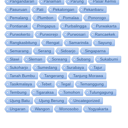
Pangandaran
Pariaman
Parung
Pasar Kemis
Pasuruan
Pati
Pekalongan
Pekanbaru
Pemalang
Plumbon
Pomalaa
Ponorogo
Pontianak
Pringapus
Purbalingga
Purwakarta
Purwokerto
Purworejo
Purwosari
Rancaekek
Rangkasbitung
Rengat
Samarinda
Sayung
Semarang
Serang
Sidoarjo
Singaparna
Slawi
Sleman
Soreang
Subang
Sukabumi
Sukoharjo
Sumedang
Surabaya
Tajur
Tanah Bumbu
Tangerang
Tanjung Morawa
Tasikmalaya
Tebet
Tegal
Temanggung
Tembung
Tigaraksa
Tomohon
Tulungagung
Ujung Batu
Ujung Berung
Uncategorized
Ungaran
Wangon
Wonosobo
Yogyakarta