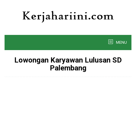
Skip
to
content
MENU
Lowongan Karyawan Lulusan SD
Palembang