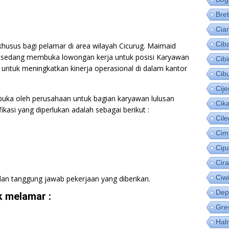
Bre
Cia
Cib
husus bagi pelamar di area wilayah Cicurug. Maimaid
i sedang membuka lowongan kerja untuk posisi Karyawan
Cib
 untuk meningkatkan kinerja operasional di dalam kantor
Cib
Cije
buka oleh perusahaan untuk bagian karyawan lulusan
Cik
ikasi yang diperlukan adalah sebagai berikut :
Cil
Cim
Cip
Cir
Ciw
an tanggung jawab pekerjaan yang diberikan.
Dep
 melamar :
Gre
Hal