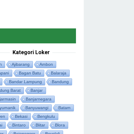
Kategori Loker
h
Ajibarang
Ambon
apani
Bagan Batu
Balaraja
Bandar Lampung
Bandung
dung Barat
Banjar
jarmasin
Banjarnegara
yumanik
Banyuwangi
Batam
en
Bekasi
Bengkulu
ai
Bintaro
Blitar
Blora
or
Bojonegoro
Boyolali