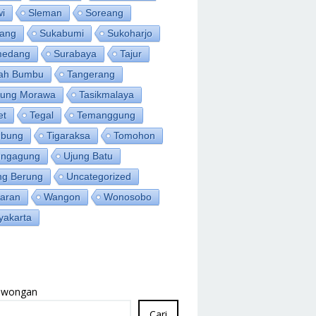
wi
Sleman
Soreang
ang
Sukabumi
Sukoharjo
medang
Surabaya
Tajur
ah Bumbu
Tangerang
jung Morawa
Tasikmalaya
et
Tegal
Temanggung
bung
Tigaraksa
Tomohon
ungagung
Ujung Batu
ng Berung
Uncategorized
aran
Wangon
Wonosobo
yakarta
Lowongan
Cari