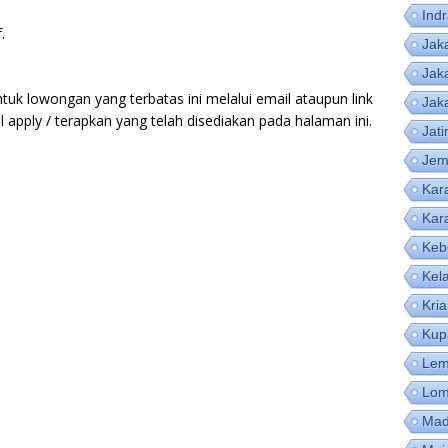
Ind
.
Jak
Jak
tuk lowongan yang terbatas ini melalui email ataupun link
Jak
apply / terapkan yang telah disediakan pada halaman ini.
Jat
Jem
Kar
Kar
Keb
Kel
Kri
Kup
Lem
Lom
Mad