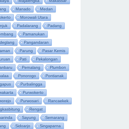
alaya
Majalengka
Makassar
ang
Manado
Medan
okerto
Morowali Utara
njuk
Padalarang
Padang
embang
Pamanukan
deglang
Pangandaran
iaman
Parung
Pasar Kemis
uruan
Pati
Pekalongan
anbaru
Pemalang
Plumbon
alaa
Ponorogo
Pontianak
ngapus
Purbalingga
wakarta
Purwokerto
worejo
Purwosari
Rancaekek
gkasbitung
Rengat
arinda
Sayung
Semarang
ang
Sidoarjo
Singaparna