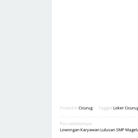
Posted in
Cicurug
Tagged
Loker Cicuru
Navigasi
Pos sebelumnya
Lowongan Karyawan Lulusan SMP Magel
pos