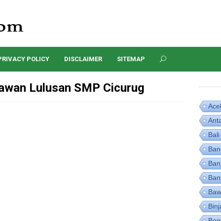
PRIVACY POLICY
DISCLAIMER
SITEMAP
awan Lulusan SMP Cicurug
Ace
Ant
Bali
Ban
Ban
Ban
Baw
Binj
Bog