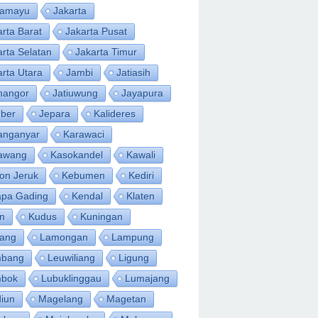
ramayu
Jakarta
arta Barat
Jakarta Pusat
arta Selatan
Jakarta Timur
arta Utara
Jambi
Jatiasih
inangor
Jatiuwung
Jayapura
ber
Jepara
Kalideres
anganyar
Karawaci
awang
Kasokandel
Kawali
on Jeruk
Kebumen
Kediri
apa Gading
Kendal
Klaten
an
Kudus
Kuningan
ang
Lamongan
Lampung
bang
Leuwiliang
Ligung
bok
Lubuklinggau
Lumajang
iun
Magelang
Magetan