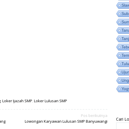
Sla
Sub
Su
Tan
Tan
Teb
Tem
Tul
Uju
Ung
Yog
g
,
Loker Ijazah SMP
,
Loker Lulusan SMP
Pos berikutnya
Cari 
ang
Lowongan Karyawan Lulusan SMP Banyuwangi