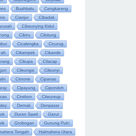
bes
Buahbatu
Cengkareng
mis
Cianjur
Cibadak
arusah
Cibeunying Kidul
inong
Cibiru
Cibitung
ubur
Cicalengka
Cicurug
rah
Cikampek
Cikande
arang
Cikupa
Cilacap
egon
Cileungsi
Cileunyi
ahi
Cimone
Cipanas
aray
Cipayung
Cipondoh
acas
Cirebon
Citeureup
idey
Demak
Denpasar
ok
Duren Sawit
Garut
sik
Grobogan
Gunung Putri
mahera Tengah
Halmahera Utara