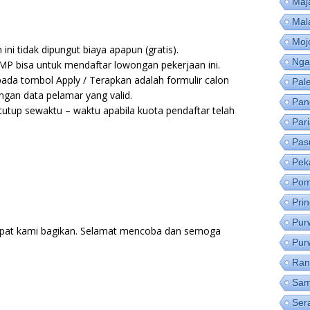
Maj
Mal
Moj
ni tidak dipungut biaya apapun (gratis).
Nga
MP bisa untuk mendaftar lowongan pekerjaan ini.
pada tombol Apply / Terapkan adalah formulir calon
Pal
ngan data pelamar yang valid.
Pan
utup sewaktu – waktu apabila kuota pendaftar telah
Par
Pas
Pek
Pom
Pri
Pur
pat kami bagikan. Selamat mencoba dan semoga
Pur
Ran
Sam
Ser