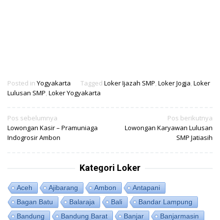
Posted in
Yogyakarta
Tagged
Loker Ijazah SMP
,
Loker Jogja
,
Loker
Lulusan SMP
,
Loker Yogyakarta
Navigasi
Pos sebelumnya
Pos berikutnya
Lowongan Kasir – Pramuniaga
Lowongan Karyawan Lulusan
pos
Indogrosir Ambon
SMP Jatiasih
Kategori Loker
Aceh
Ajibarang
Ambon
Antapani
Bagan Batu
Balaraja
Bali
Bandar Lampung
Bandung
Bandung Barat
Banjar
Banjarmasin