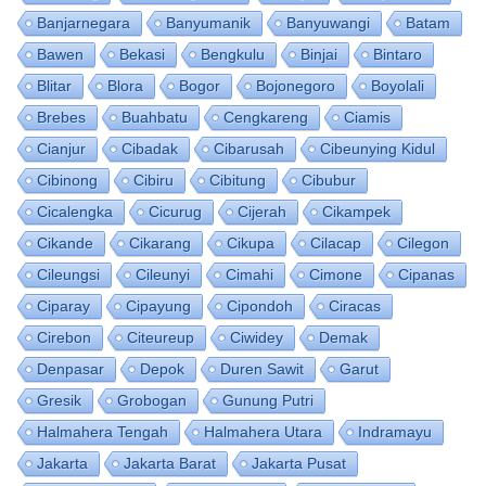
Banjarnegara
Banyumanik
Banyuwangi
Batam
Bawen
Bekasi
Bengkulu
Binjai
Bintaro
Blitar
Blora
Bogor
Bojonegoro
Boyolali
Brebes
Buahbatu
Cengkareng
Ciamis
Cianjur
Cibadak
Cibarusah
Cibeunying Kidul
Cibinong
Cibiru
Cibitung
Cibubur
Cicalengka
Cicurug
Cijerah
Cikampek
Cikande
Cikarang
Cikupa
Cilacap
Cilegon
Cileungsi
Cileunyi
Cimahi
Cimone
Cipanas
Ciparay
Cipayung
Cipondoh
Ciracas
Cirebon
Citeureup
Ciwidey
Demak
Denpasar
Depok
Duren Sawit
Garut
Gresik
Grobogan
Gunung Putri
Halmahera Tengah
Halmahera Utara
Indramayu
Jakarta
Jakarta Barat
Jakarta Pusat