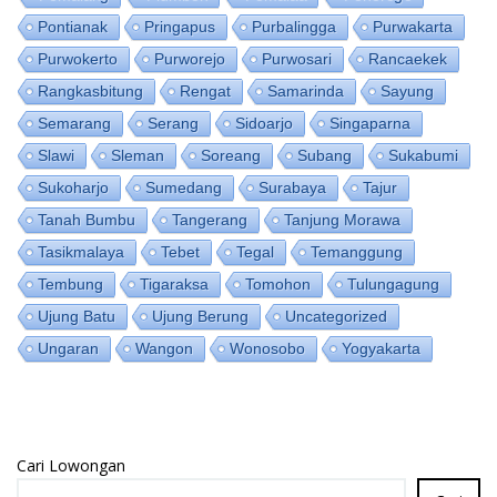
Pontianak
Pringapus
Purbalingga
Purwakarta
Purwokerto
Purworejo
Purwosari
Rancaekek
Rangkasbitung
Rengat
Samarinda
Sayung
Semarang
Serang
Sidoarjo
Singaparna
Slawi
Sleman
Soreang
Subang
Sukabumi
Sukoharjo
Sumedang
Surabaya
Tajur
Tanah Bumbu
Tangerang
Tanjung Morawa
Tasikmalaya
Tebet
Tegal
Temanggung
Tembung
Tigaraksa
Tomohon
Tulungagung
Ujung Batu
Ujung Berung
Uncategorized
Ungaran
Wangon
Wonosobo
Yogyakarta
Cari Lowongan