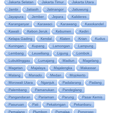
Jakarta Selatan
Jakarta Timur
Jakarta Utara
Jambi
Jatiasih
Jatinangor
Jatiuwung
Jayapura
Jember
Jepara
Kalideres
Karanganyar
Karawaci
Karawang
Kasokandel
Kawali
Kebon Jeruk
Kebumen
Kediri
Kelapa Gading
Kendal
Klaten
Krian
Kudus
Kuningan
Kupang
Lamongan
Lampung
Lembang
Leuwiliang
Ligung
Lombok
Lubuklinggau
Lumajang
Madiun
Magelang
Magetan
Majalaya
Majalengka
Makassar
Malang
Manado
Medan
Mojokerto
Morowali Utara
Nganjuk
Padalarang
Padang
Palembang
Pamanukan
Pandeglang
Pangandaran
Pariaman
Parung
Pasar Kemis
Pasuruan
Pati
Pekalongan
Pekanbaru
Pemalang
Plumbon
Pomalaa
Ponorogo