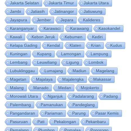
Jakarta Selatan
Jakarta Timur
Jakarta Utara
Jambi
Jatiasih
Jatinangor
Jatiuwung
Jayapura
Jember
Jepara
Kalideres
Karanganyar
Karawaci
Karawang
Kasokandel
Kawali
Kebon Jeruk
Kebumen
Kediri
Kelapa Gading
Kendal
Klaten
Krian
Kudus
Kuningan
Kupang
Lamongan
Lampung
Lembang
Leuwiliang
Ligung
Lombok
Lubuklinggau
Lumajang
Madiun
Magelang
Magetan
Majalaya
Majalengka
Makassar
Malang
Manado
Medan
Mojokerto
Morowali Utara
Nganjuk
Padalarang
Padang
Palembang
Pamanukan
Pandeglang
Pangandaran
Pariaman
Parung
Pasar Kemis
Pasuruan
Pati
Pekalongan
Pekanbaru
Pemalang
Plumbon
Pomalaa
Ponorogo