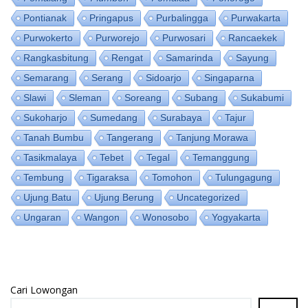
Pontianak
Pringapus
Purbalingga
Purwakarta
Purwokerto
Purworejo
Purwosari
Rancaekek
Rangkasbitung
Rengat
Samarinda
Sayung
Semarang
Serang
Sidoarjo
Singaparna
Slawi
Sleman
Soreang
Subang
Sukabumi
Sukoharjo
Sumedang
Surabaya
Tajur
Tanah Bumbu
Tangerang
Tanjung Morawa
Tasikmalaya
Tebet
Tegal
Temanggung
Tembung
Tigaraksa
Tomohon
Tulungagung
Ujung Batu
Ujung Berung
Uncategorized
Ungaran
Wangon
Wonosobo
Yogyakarta
Cari Lowongan