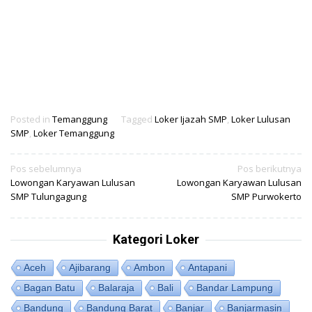
Posted in
Temanggung
Tagged
Loker Ijazah SMP
,
Loker Lulusan
SMP
,
Loker Temanggung
Navigasi
Pos sebelumnya
Pos berikutnya
Lowongan Karyawan Lulusan
Lowongan Karyawan Lulusan
pos
SMP Tulungagung
SMP Purwokerto
Kategori Loker
Aceh
Ajibarang
Ambon
Antapani
Bagan Batu
Balaraja
Bali
Bandar Lampung
Bandung
Bandung Barat
Banjar
Banjarmasin