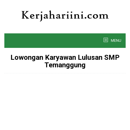
Skip
to
content
MENU
Lowongan Karyawan Lulusan SMP
Temanggung