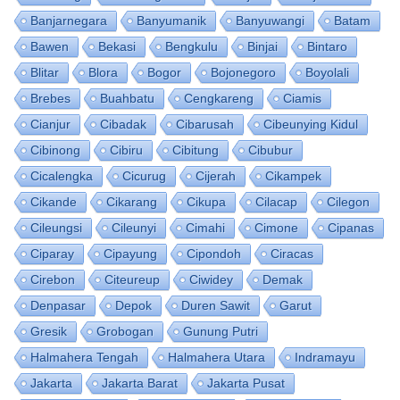
Banjarnegara
Banyumanik
Banyuwangi
Batam
Bawen
Bekasi
Bengkulu
Binjai
Bintaro
Blitar
Blora
Bogor
Bojonegoro
Boyolali
Brebes
Buahbatu
Cengkareng
Ciamis
Cianjur
Cibadak
Cibarusah
Cibeunying Kidul
Cibinong
Cibiru
Cibitung
Cibubur
Cicalengka
Cicurug
Cijerah
Cikampek
Cikande
Cikarang
Cikupa
Cilacap
Cilegon
Cileungsi
Cileunyi
Cimahi
Cimone
Cipanas
Ciparay
Cipayung
Cipondoh
Ciracas
Cirebon
Citeureup
Ciwidey
Demak
Denpasar
Depok
Duren Sawit
Garut
Gresik
Grobogan
Gunung Putri
Halmahera Tengah
Halmahera Utara
Indramayu
Jakarta
Jakarta Barat
Jakarta Pusat