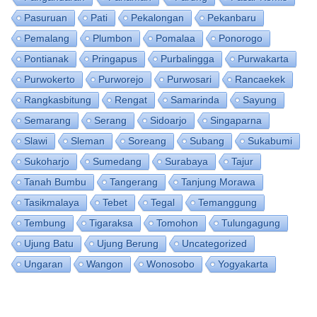
Pasuruan
Pati
Pekalongan
Pekanbaru
Pemalang
Plumbon
Pomalaa
Ponorogo
Pontianak
Pringapus
Purbalingga
Purwakarta
Purwokerto
Purworejo
Purwosari
Rancaekek
Rangkasbitung
Rengat
Samarinda
Sayung
Semarang
Serang
Sidoarjo
Singaparna
Slawi
Sleman
Soreang
Subang
Sukabumi
Sukoharjo
Sumedang
Surabaya
Tajur
Tanah Bumbu
Tangerang
Tanjung Morawa
Tasikmalaya
Tebet
Tegal
Temanggung
Tembung
Tigaraksa
Tomohon
Tulungagung
Ujung Batu
Ujung Berung
Uncategorized
Ungaran
Wangon
Wonosobo
Yogyakarta