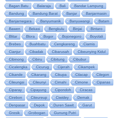
Bagan Batu
Balaraja
Bali
Bandar Lampung
Bandung
Bandung Barat
Banjar
Banjarmasin
Banjarnegara
Banyumanik
Banyuwangi
Batam
Bawen
Bekasi
Bengkulu
Binjai
Bintaro
Blitar
Blora
Bogor
Bojonegoro
Boyolali
Brebes
Buahbatu
Cengkareng
Ciamis
Cianjur
Cibadak
Cibarusah
Cibeunying Kidul
Cibinong
Cibiru
Cibitung
Cibubur
Cicalengka
Cicurug
Cijerah
Cikampek
Cikande
Cikarang
Cikupa
Cilacap
Cilegon
Cileungsi
Cileunyi
Cimahi
Cimone
Cipanas
Ciparay
Cipayung
Cipondoh
Ciracas
Cirebon
Citeureup
Ciwidey
Demak
Denpasar
Depok
Duren Sawit
Garut
Gresik
Grobogan
Gunung Putri