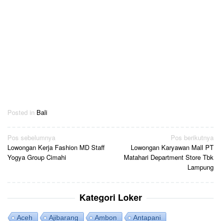
Posted in
Bali
Navigasi
Pos sebelumnya
Pos berikutnya
pos
Lowongan Kerja Fashion MD Staff
Lowongan Karyawan Mall PT
Yogya Group Cimahi
Matahari Department Store Tbk
Lampung
Kategori Loker
Aceh
Ajibarang
Ambon
Antapani