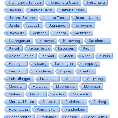
Halmahera Tengah
Halmahera Utara
Indramayu
Jakarta
Jakarta Barat
Jakarta Pusat
Jakarta Selatan
Jakarta Timur
Jakarta Utara
Jambi
Jatiasih
Jatinangor
Jatiuwung
Jayapura
Jember
Jepara
Kalideres
Karanganyar
Karawaci
Karawang
Kasokandel
Kawali
Kebon Jeruk
Kebumen
Kediri
Kelapa Gading
Kendal
Klaten
Krian
Kudus
Kuningan
Kupang
Lamongan
Lampung
Lembang
Leuwiliang
Ligung
Lombok
Lubuklinggau
Lumajang
Madiun
Magelang
Magetan
Majalaya
Majalengka
Makassar
Malang
Manado
Medan
Mojokerto
Morowali Utara
Nganjuk
Padalarang
Padang
Palembang
Pamanukan
Pandeglang
Pangandaran
Pariaman
Parung
Pasar Kemis