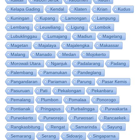
Kelapa Gading
Kendal
Klaten
Krian
Kudus
Kuningan
Kupang
Lamongan
Lampung
Lembang
Leuwiliang
Ligung
Lombok
Lubuklinggau
Lumajang
Madiun
Magelang
Magetan
Majalaya
Majalengka
Makassar
Malang
Manado
Medan
Mojokerto
Morowali Utara
Nganjuk
Padalarang
Padang
Palembang
Pamanukan
Pandeglang
Pangandaran
Pariaman
Parung
Pasar Kemis
Pasuruan
Pati
Pekalongan
Pekanbaru
Pemalang
Plumbon
Pomalaa
Ponorogo
Pontianak
Pringapus
Purbalingga
Purwakarta
Purwokerto
Purworejo
Purwosari
Rancaekek
Rangkasbitung
Rengat
Samarinda
Sayung
Semarang
Serang
Sidoarjo
Singaparna