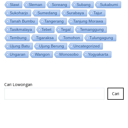
Slawi
Sleman
Soreang
Subang
Sukabumi
Sukoharjo
Sumedang
Surabaya
Tajur
Tanah Bumbu
Tangerang
Tanjung Morawa
Tasikmalaya
Tebet
Tegal
Temanggung
Tembung
Tigaraksa
Tomohon
Tulungagung
Ujung Batu
Ujung Berung
Uncategorized
Ungaran
Wangon
Wonosobo
Yogyakarta
Cari Lowongan
Cari