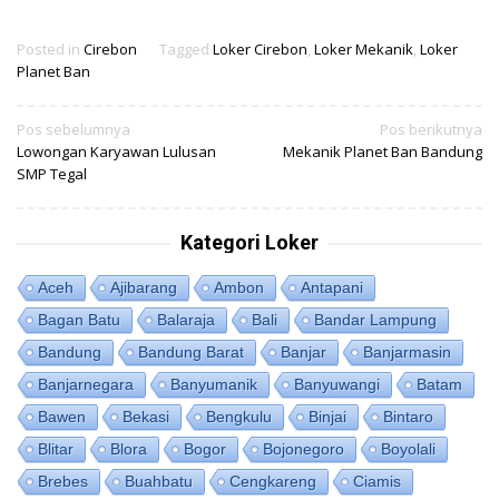
Posted in
Cirebon
Tagged
Loker Cirebon
,
Loker Mekanik
,
Loker
Planet Ban
Navigasi
Pos sebelumnya
Pos berikutnya
Lowongan Karyawan Lulusan
Mekanik Planet Ban Bandung
pos
SMP Tegal
Kategori Loker
Aceh
Ajibarang
Ambon
Antapani
Bagan Batu
Balaraja
Bali
Bandar Lampung
Bandung
Bandung Barat
Banjar
Banjarmasin
Banjarnegara
Banyumanik
Banyuwangi
Batam
Bawen
Bekasi
Bengkulu
Binjai
Bintaro
Blitar
Blora
Bogor
Bojonegoro
Boyolali
Brebes
Buahbatu
Cengkareng
Ciamis