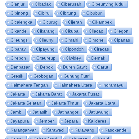
Cianjur
Cibadak
Cibarusah
Cibeunying Kidul
Cibinong
Cibiru
Cibitung
Cibubur
Cicalengka
Cicurug
Cijerah
Cikampek
Cikande
Cikarang
Cikupa
Cilacap
Cilegon
Cileungsi
Cileunyi
Cimahi
Cimone
Cipanas
Ciparay
Cipayung
Cipondoh
Ciracas
Cirebon
Citeureup
Ciwidey
Demak
Denpasar
Depok
Duren Sawit
Garut
Gresik
Grobogan
Gunung Putri
Halmahera Tengah
Halmahera Utara
Indramayu
Jakarta
Jakarta Barat
Jakarta Pusat
Jakarta Selatan
Jakarta Timur
Jakarta Utara
Jambi
Jatiasih
Jatinangor
Jatiuwung
Jayapura
Jember
Jepara
Kalideres
Karanganyar
Karawaci
Karawang
Kasokandel
Kawali
Kebon Jeruk
Kebumen
Kediri