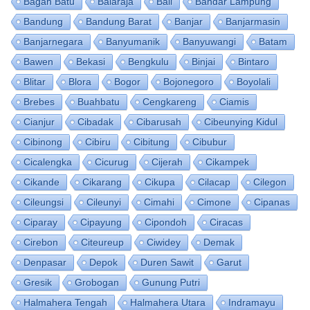
Bagan Batu
Balaraja
Bali
Bandar Lampung
Bandung
Bandung Barat
Banjar
Banjarmasin
Banjarnegara
Banyumanik
Banyuwangi
Batam
Bawen
Bekasi
Bengkulu
Binjai
Bintaro
Blitar
Blora
Bogor
Bojonegoro
Boyolali
Brebes
Buahbatu
Cengkareng
Ciamis
Cianjur
Cibadak
Cibarusah
Cibeunying Kidul
Cibinong
Cibiru
Cibitung
Cibubur
Cicalengka
Cicurug
Cijerah
Cikampek
Cikande
Cikarang
Cikupa
Cilacap
Cilegon
Cileungsi
Cileunyi
Cimahi
Cimone
Cipanas
Ciparay
Cipayung
Cipondoh
Ciracas
Cirebon
Citeureup
Ciwidey
Demak
Denpasar
Depok
Duren Sawit
Garut
Gresik
Grobogan
Gunung Putri
Halmahera Tengah
Halmahera Utara
Indramayu