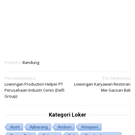
Posted in
Bandung
Navigasi
Pos sebelumnya
Pos berikutnya
Lowongan Production Helper PT
Lowongan Karyawan Restoran
pos
Perusahaan Industri Ceres (Delfi
Mie Gacoan Bali
Group)
Kategori Loker
Aceh
Ajibarang
Ambon
Antapani