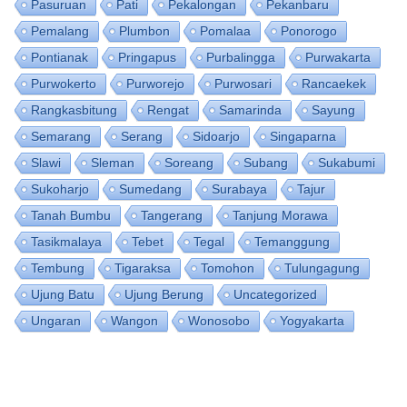
Pasuruan
Pati
Pekalongan
Pekanbaru
Pemalang
Plumbon
Pomalaa
Ponorogo
Pontianak
Pringapus
Purbalingga
Purwakarta
Purwokerto
Purworejo
Purwosari
Rancaekek
Rangkasbitung
Rengat
Samarinda
Sayung
Semarang
Serang
Sidoarjo
Singaparna
Slawi
Sleman
Soreang
Subang
Sukabumi
Sukoharjo
Sumedang
Surabaya
Tajur
Tanah Bumbu
Tangerang
Tanjung Morawa
Tasikmalaya
Tebet
Tegal
Temanggung
Tembung
Tigaraksa
Tomohon
Tulungagung
Ujung Batu
Ujung Berung
Uncategorized
Ungaran
Wangon
Wonosobo
Yogyakarta