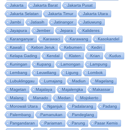
Jakarta
Jakarta Barat
Jakarta Pusat
Jakarta Selatan
Jakarta Timur
Jakarta Utara
Jambi
Jatiasih
Jatinangor
Jatiuwung
Jayapura
Jember
Jepara
Kalideres
Karanganyar
Karawaci
Karawang
Kasokandel
Kawali
Kebon Jeruk
Kebumen
Kediri
Kelapa Gading
Kendal
Klaten
Krian
Kudus
Kuningan
Kupang
Lamongan
Lampung
Lembang
Leuwiliang
Ligung
Lombok
Lubuklinggau
Lumajang
Madiun
Magelang
Magetan
Majalaya
Majalengka
Makassar
Malang
Manado
Medan
Mojokerto
Morowali Utara
Nganjuk
Padalarang
Padang
Palembang
Pamanukan
Pandeglang
Pangandaran
Pariaman
Parung
Pasar Kemis