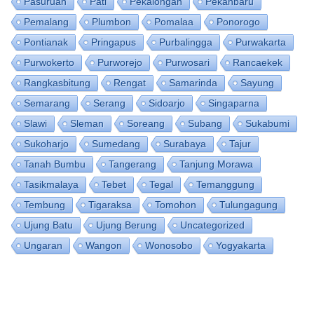
Pasuruan
Pati
Pekalongan
Pekanbaru
Pemalang
Plumbon
Pomalaa
Ponorogo
Pontianak
Pringapus
Purbalingga
Purwakarta
Purwokerto
Purworejo
Purwosari
Rancaekek
Rangkasbitung
Rengat
Samarinda
Sayung
Semarang
Serang
Sidoarjo
Singaparna
Slawi
Sleman
Soreang
Subang
Sukabumi
Sukoharjo
Sumedang
Surabaya
Tajur
Tanah Bumbu
Tangerang
Tanjung Morawa
Tasikmalaya
Tebet
Tegal
Temanggung
Tembung
Tigaraksa
Tomohon
Tulungagung
Ujung Batu
Ujung Berung
Uncategorized
Ungaran
Wangon
Wonosobo
Yogyakarta