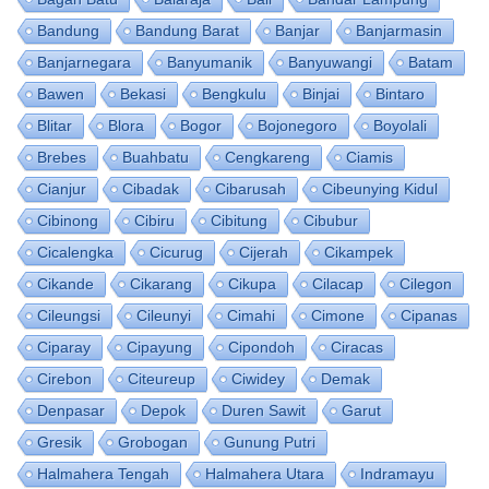
Bandung
Bandung Barat
Banjar
Banjarmasin
Banjarnegara
Banyumanik
Banyuwangi
Batam
Bawen
Bekasi
Bengkulu
Binjai
Bintaro
Blitar
Blora
Bogor
Bojonegoro
Boyolali
Brebes
Buahbatu
Cengkareng
Ciamis
Cianjur
Cibadak
Cibarusah
Cibeunying Kidul
Cibinong
Cibiru
Cibitung
Cibubur
Cicalengka
Cicurug
Cijerah
Cikampek
Cikande
Cikarang
Cikupa
Cilacap
Cilegon
Cileungsi
Cileunyi
Cimahi
Cimone
Cipanas
Ciparay
Cipayung
Cipondoh
Ciracas
Cirebon
Citeureup
Ciwidey
Demak
Denpasar
Depok
Duren Sawit
Garut
Gresik
Grobogan
Gunung Putri
Halmahera Tengah
Halmahera Utara
Indramayu