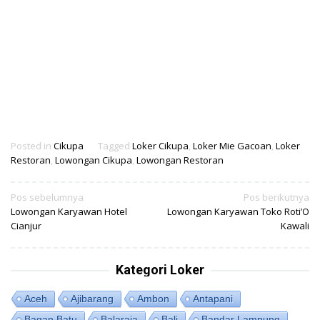
Posted in
Cikupa
Tagged
Loker Cikupa
,
Loker Mie Gacoan
,
Loker
Restoran
,
Lowongan Cikupa
,
Lowongan Restoran
Navigasi
Pos sebelumnya
Pos berikutnya
Lowongan Karyawan Hotel
Lowongan Karyawan Toko Roti’O
pos
Cianjur
Kawali
Kategori Loker
Aceh
Ajibarang
Ambon
Antapani
Bagan Batu
Balaraja
Bali
Bandar Lampung