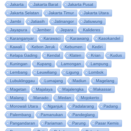
Jakarta
Jakarta Barat
Jakarta Pusat
Jakarta Selatan
Jakarta Timur
Jakarta Utara
Jambi
Jatiasih
Jatinangor
Jatiuwung
Jayapura
Jember
Jepara
Kalideres
Karanganyar
Karawaci
Karawang
Kasokandel
Kawali
Kebon Jeruk
Kebumen
Kediri
Kelapa Gading
Kendal
Klaten
Krian
Kudus
Kuningan
Kupang
Lamongan
Lampung
Lembang
Leuwiliang
Ligung
Lombok
Lubuklinggau
Lumajang
Madiun
Magelang
Magetan
Majalaya
Majalengka
Makassar
Malang
Manado
Medan
Mojokerto
Morowali Utara
Nganjuk
Padalarang
Padang
Palembang
Pamanukan
Pandeglang
Pangandaran
Pariaman
Parung
Pasar Kemis