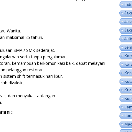
Ind
Jak
Jak
Jak
tau Wanita.
dan maksimal 25 tahun.
Jat
Jem
lulusan SMA / SMK sederajat.
Kar
engalaman serta tanpa pengalaman.
storan, kemampuan berkomunikasi baik, dapat melayani
Kar
san pelanggan restoran.
Keb
sistem shift termasuk hari libur.
Kel
lah divaksin.
.
Kri
keras, dan menyukai tantangan.
Kup
.
Lem
ran :
Lom
Mad