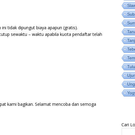
Sla
Sub
Su
ni tidak dipungut biaya apapun (gratis).
Tan
utup sewaktu – waktu apabila kuota pendaftar telah
Tan
Teb
Tem
Tul
Uju
Ung
Yog
pat kami bagikan. Selamat mencoba dan semoga
Cari 