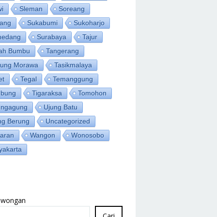
wi
Sleman
Soreang
ang
Sukabumi
Sukoharjo
medang
Surabaya
Tajur
ah Bumbu
Tangerang
jung Morawa
Tasikmalaya
et
Tegal
Temanggung
bung
Tigaraksa
Tomohon
ungagung
Ujung Batu
ng Berung
Uncategorized
aran
Wangon
Wonosobo
yakarta
Lowongan
Cari