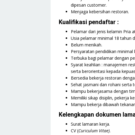
dipesan customer.
Menjaga kebersihan restoran.
Kualifikasi pendaftar :
Pelamar dari jenis kelamin Pria a
Usia pelamar minimal 18 tahun 
Belum menikah.
Persyaratan pendidikan minimal 
Terbuka bagi pelamar dengan p
Syarat keahlian : manajemen re
serta berorientasi kepada kepua
Bersedia bekerja restoran dengan 
Sehat jasmani dan rohani serta te
Mampu bekerjasama dengan tim
Memiliki sikap disiplin, pekerja 
Mampu bekerja dibawah tekanan
Kelengkapan dokumen lama
Surat lamaran kerja.
CV (
Curiculum Vitae)
.