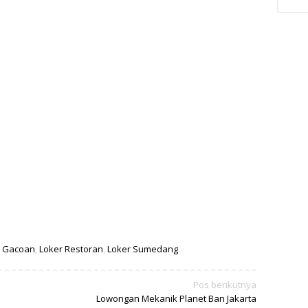
e Gacoan
,
Loker Restoran
,
Loker Sumedang
Pos berikutnya
Lowongan Mekanik Planet Ban Jakarta