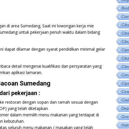
Bre
Cia
Cib
an di area Sumedang. Saat ini lowongan kerja mie
 Sumedang untuk pekerjaan penuh waktu dalam bidang
Cib
Cib
i dapat dilamar dengan syarat pendidikan minimal gelar
Cije
Cik
baca detail mengenai kualifikasi dan persyaratan yang
Cil
mkan aplikasi lamaran.
Cim
 Gacoan Sumedang
Cip
Cir
ari pekerjaan :
Ciw
ke restoran dengan sopan dan ramah sesuai dengan
OP) yang telah ditetapkan.
Dep
mer dalam memilih menu makanan yang terdapat di
Gre
an kebutuhan.
Hal
atas seluruh menu makanan / masakan yang telah