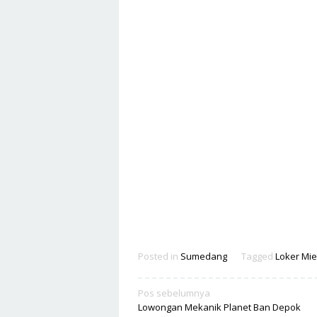
Posted in
Sumedang
Tagged
Loker Mi
Navigasi
Pos sebelumnya
Lowongan Mekanik Planet Ban Depok
pos