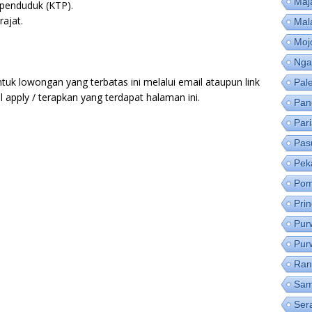
Maj
 penduduk (KTP).
ajat.
Mal
Moj
Nga
tuk lowongan yang terbatas ini melalui email ataupun link
Pal
apply / terapkan yang terdapat halaman ini.
Pan
Par
Pas
Pek
Pom
Pri
Pur
Pur
Ran
Sam
Ser