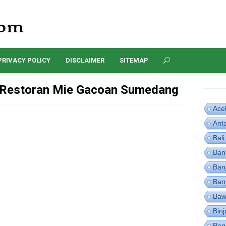
PRIVACY POLICY
DISCLAIMER
SITEMAP
Restoran Mie Gacoan Sumedang
Ace
Ant
Bali
Ban
Ban
Ban
Baw
Binj
Bog