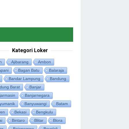
Kategori Loker
h
Ajibarang
Ambon
apani
Bagan Batu
Balaraja
Bandar Lampung
Bandung
dung Barat
Banjar
jarmasin
Banjarnegara
yumanik
Banyuwangi
Batam
en
Bekasi
Bengkulu
ai
Bintaro
Blitar
Blora
or
Bojonegoro
Boyolali