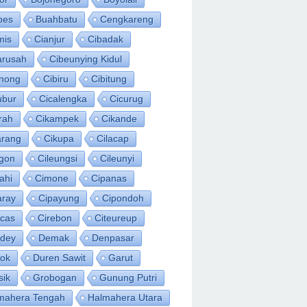
bes
Buahbatu
Cengkareng
mis
Cianjur
Cibadak
arusah
Cibeunying Kidul
inong
Cibiru
Cibitung
ubur
Cicalengka
Cicurug
rah
Cikampek
Cikande
arang
Cikupa
Cilacap
egon
Cileungsi
Cileunyi
ahi
Cimone
Cipanas
aray
Cipayung
Cipondoh
acas
Cirebon
Citeureup
idey
Demak
Denpasar
ok
Duren Sawit
Garut
sik
Grobogan
Gunung Putri
mahera Tengah
Halmahera Utara