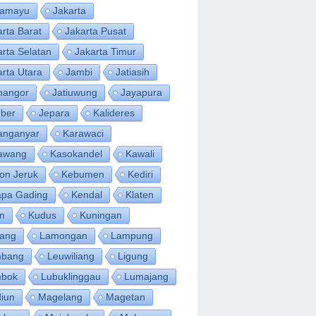
ramayu
Jakarta
arta Barat
Jakarta Pusat
arta Selatan
Jakarta Timur
arta Utara
Jambi
Jatiasih
inangor
Jatiuwung
Jayapura
ber
Jepara
Kalideres
anganyar
Karawaci
awang
Kasokandel
Kawali
on Jeruk
Kebumen
Kediri
apa Gading
Kendal
Klaten
an
Kudus
Kuningan
ang
Lamongan
Lampung
bang
Leuwiliang
Ligung
bok
Lubuklinggau
Lumajang
iun
Magelang
Magetan