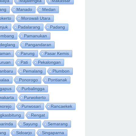
alaya
Majalengka
Makassar
ang
Manado
Medan
okerto
Morowali Utara
njuk
Padalarang
Padang
embang
Pamanukan
deglang
Pangandaran
iaman
Parung
Pasar Kemis
uruan
Pati
Pekalongan
anbaru
Pemalang
Plumbon
alaa
Ponorogo
Pontianak
ngapus
Purbalingga
wakarta
Purwokerto
worejo
Purwosari
Rancaekek
gkasbitung
Rengat
arinda
Sayung
Semarang
ang
Sidoarjo
Singaparna