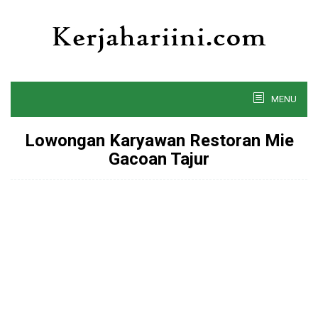
Skip
to
content
MENU
Lowongan Karyawan Restoran Mie
Gacoan Tajur