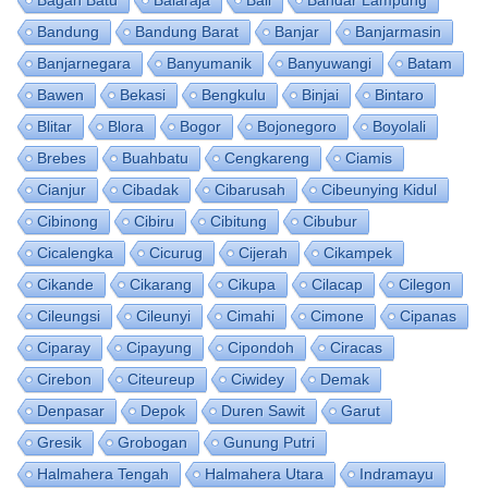
Bandung
Bandung Barat
Banjar
Banjarmasin
Banjarnegara
Banyumanik
Banyuwangi
Batam
Bawen
Bekasi
Bengkulu
Binjai
Bintaro
Blitar
Blora
Bogor
Bojonegoro
Boyolali
Brebes
Buahbatu
Cengkareng
Ciamis
Cianjur
Cibadak
Cibarusah
Cibeunying Kidul
Cibinong
Cibiru
Cibitung
Cibubur
Cicalengka
Cicurug
Cijerah
Cikampek
Cikande
Cikarang
Cikupa
Cilacap
Cilegon
Cileungsi
Cileunyi
Cimahi
Cimone
Cipanas
Ciparay
Cipayung
Cipondoh
Ciracas
Cirebon
Citeureup
Ciwidey
Demak
Denpasar
Depok
Duren Sawit
Garut
Gresik
Grobogan
Gunung Putri
Halmahera Tengah
Halmahera Utara
Indramayu