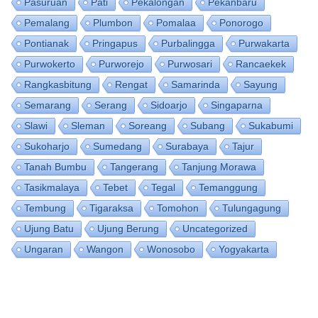
Pasuruan
Pati
Pekalongan
Pekanbaru
Pemalang
Plumbon
Pomalaa
Ponorogo
Pontianak
Pringapus
Purbalingga
Purwakarta
Purwokerto
Purworejo
Purwosari
Rancaekek
Rangkasbitung
Rengat
Samarinda
Sayung
Semarang
Serang
Sidoarjo
Singaparna
Slawi
Sleman
Soreang
Subang
Sukabumi
Sukoharjo
Sumedang
Surabaya
Tajur
Tanah Bumbu
Tangerang
Tanjung Morawa
Tasikmalaya
Tebet
Tegal
Temanggung
Tembung
Tigaraksa
Tomohon
Tulungagung
Ujung Batu
Ujung Berung
Uncategorized
Ungaran
Wangon
Wonosobo
Yogyakarta