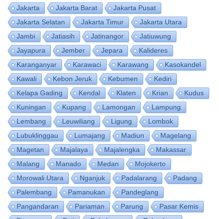
Jakarta
Jakarta Barat
Jakarta Pusat
Jakarta Selatan
Jakarta Timur
Jakarta Utara
Jambi
Jatiasih
Jatinangor
Jatiuwung
Jayapura
Jember
Jepara
Kalideres
Karanganyar
Karawaci
Karawang
Kasokandel
Kawali
Kebon Jeruk
Kebumen
Kediri
Kelapa Gading
Kendal
Klaten
Krian
Kudus
Kuningan
Kupang
Lamongan
Lampung
Lembang
Leuwiliang
Ligung
Lombok
Lubuklinggau
Lumajang
Madiun
Magelang
Magetan
Majalaya
Majalengka
Makassar
Malang
Manado
Medan
Mojokerto
Morowali Utara
Nganjuk
Padalarang
Padang
Palembang
Pamanukan
Pandeglang
Pangandaran
Pariaman
Parung
Pasar Kemis