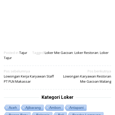
Posted in
Tajur
Tagged
Loker Mie Gacoan
,
Loker Restoran
,
Loker
Tajur
Navigasi
Pos sebelumnya
Pos berikutnya
Lowongan Kerja Karyawan Staff
Lowongan Karyawan Restoran
pos
PT PLN Makassar
Mie Gacoan Malang
Kategori Loker
Aceh
Ajibarang
Ambon
Antapani
Bagan Batu
Balaraja
Bali
Bandar Lampung