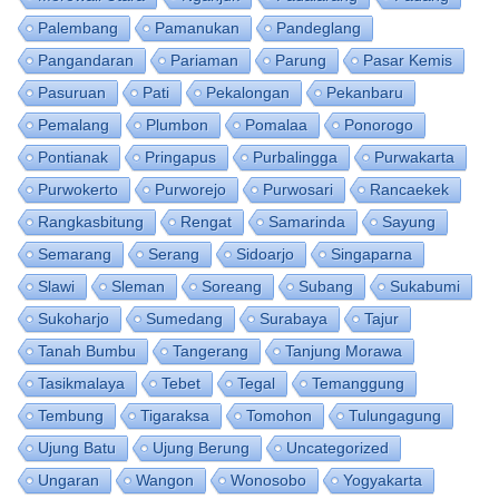
Palembang
Pamanukan
Pandeglang
Pangandaran
Pariaman
Parung
Pasar Kemis
Pasuruan
Pati
Pekalongan
Pekanbaru
Pemalang
Plumbon
Pomalaa
Ponorogo
Pontianak
Pringapus
Purbalingga
Purwakarta
Purwokerto
Purworejo
Purwosari
Rancaekek
Rangkasbitung
Rengat
Samarinda
Sayung
Semarang
Serang
Sidoarjo
Singaparna
Slawi
Sleman
Soreang
Subang
Sukabumi
Sukoharjo
Sumedang
Surabaya
Tajur
Tanah Bumbu
Tangerang
Tanjung Morawa
Tasikmalaya
Tebet
Tegal
Temanggung
Tembung
Tigaraksa
Tomohon
Tulungagung
Ujung Batu
Ujung Berung
Uncategorized
Ungaran
Wangon
Wonosobo
Yogyakarta