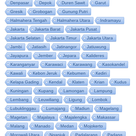
Denpasar
Depok
Duren Sawit
Garut
Gresik
Grobogan
Gunung Putri
Halmahera Tengah
Halmahera Utara
Indramayu
Jakarta
Jakarta Barat
Jakarta Pusat
Jakarta Selatan
Jakarta Timur
Jakarta Utara
Jambi
Jatiasih
Jatinangor
Jatiuwung
Jayapura
Jember
Jepara
Kalideres
Karanganyar
Karawaci
Karawang
Kasokandel
Kawali
Kebon Jeruk
Kebumen
Kediri
Kelapa Gading
Kendal
Klaten
Krian
Kudus
Kuningan
Kupang
Lamongan
Lampung
Lembang
Leuwiliang
Ligung
Lombok
Lubuklinggau
Lumajang
Madiun
Magelang
Magetan
Majalaya
Majalengka
Makassar
Malang
Manado
Medan
Mojokerto
Morowali Utara
Nganjuk
Padalarang
Padang