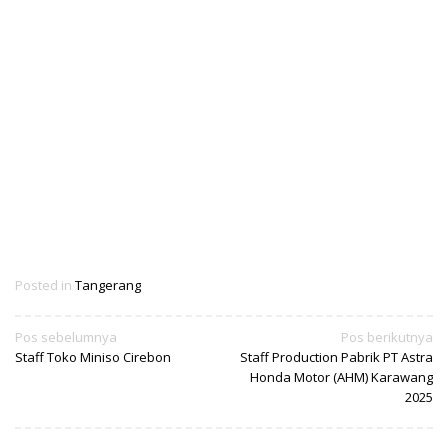
Posted in
Tangerang
Navigasi
Pos sebelumnya
Pos berikutnya
Staff Toko Miniso Cirebon
Staff Production Pabrik PT Astra
pos
Honda Motor (AHM) Karawang
2025