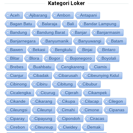
Kategori Loker
Aceh
Ajibarang
Ambon
Antapani
Bagan Batu
Balaraja
Bali
Bandar Lampung
Bandung
Bandung Barat
Banjar
Banjarmasin
Banjarnegara
Banyumanik
Banyuwangi
Batam
Bawen
Bekasi
Bengkulu
Binjai
Bintaro
Blitar
Blora
Bogor
Bojonegoro
Boyolali
Brebes
Buahbatu
Cengkareng
Ciamis
Cianjur
Cibadak
Cibarusah
Cibeunying Kidul
Cibinong
Cibiru
Cibitung
Cibubur
Cicalengka
Cicurug
Cijerah
Cikampek
Cikande
Cikarang
Cikupa
Cilacap
Cilegon
Cileungsi
Cileunyi
Cimahi
Cimone
Cipanas
Ciparay
Cipayung
Cipondoh
Ciracas
Cirebon
Citeureup
Ciwidey
Demak