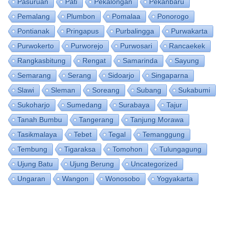
Pasuruan
Pati
Pekalongan
Pekanbaru
Pemalang
Plumbon
Pomalaa
Ponorogo
Pontianak
Pringapus
Purbalingga
Purwakarta
Purwokerto
Purworejo
Purwosari
Rancaekek
Rangkasbitung
Rengat
Samarinda
Sayung
Semarang
Serang
Sidoarjo
Singaparna
Slawi
Sleman
Soreang
Subang
Sukabumi
Sukoharjo
Sumedang
Surabaya
Tajur
Tanah Bumbu
Tangerang
Tanjung Morawa
Tasikmalaya
Tebet
Tegal
Temanggung
Tembung
Tigaraksa
Tomohon
Tulungagung
Ujung Batu
Ujung Berung
Uncategorized
Ungaran
Wangon
Wonosobo
Yogyakarta