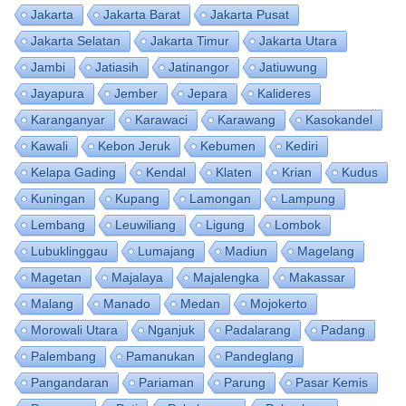
Jakarta
Jakarta Barat
Jakarta Pusat
Jakarta Selatan
Jakarta Timur
Jakarta Utara
Jambi
Jatiasih
Jatinangor
Jatiuwung
Jayapura
Jember
Jepara
Kalideres
Karanganyar
Karawaci
Karawang
Kasokandel
Kawali
Kebon Jeruk
Kebumen
Kediri
Kelapa Gading
Kendal
Klaten
Krian
Kudus
Kuningan
Kupang
Lamongan
Lampung
Lembang
Leuwiliang
Ligung
Lombok
Lubuklinggau
Lumajang
Madiun
Magelang
Magetan
Majalaya
Majalengka
Makassar
Malang
Manado
Medan
Mojokerto
Morowali Utara
Nganjuk
Padalarang
Padang
Palembang
Pamanukan
Pandeglang
Pangandaran
Pariaman
Parung
Pasar Kemis