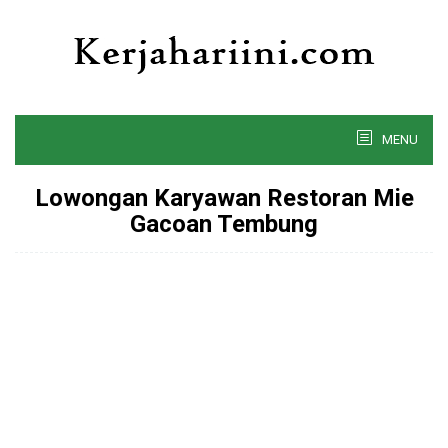
Skip
to
content
MENU
Lowongan Karyawan Restoran Mie
Gacoan Tembung