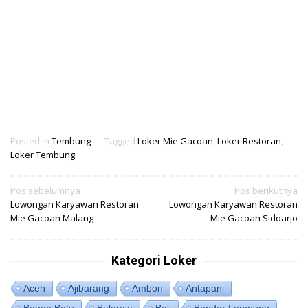
Posted in
Tembung
Tagged
Loker Mie Gacoan
,
Loker Restoran
,
Loker Tembung
Navigasi
Pos sebelumnya
Pos berikutnya
Lowongan Karyawan Restoran
Lowongan Karyawan Restoran
pos
Mie Gacoan Malang
Mie Gacoan Sidoarjo
Kategori Loker
Aceh
Ajibarang
Ambon
Antapani
Bagan Batu
Balaraja
Bali
Bandar Lampung