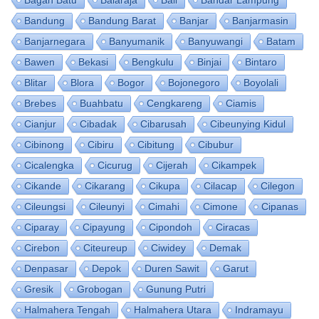
Bandung
Bandung Barat
Banjar
Banjarmasin
Banjarnegara
Banyumanik
Banyuwangi
Batam
Bawen
Bekasi
Bengkulu
Binjai
Bintaro
Blitar
Blora
Bogor
Bojonegoro
Boyolali
Brebes
Buahbatu
Cengkareng
Ciamis
Cianjur
Cibadak
Cibarusah
Cibeunying Kidul
Cibinong
Cibiru
Cibitung
Cibubur
Cicalengka
Cicurug
Cijerah
Cikampek
Cikande
Cikarang
Cikupa
Cilacap
Cilegon
Cileungsi
Cileunyi
Cimahi
Cimone
Cipanas
Ciparay
Cipayung
Cipondoh
Ciracas
Cirebon
Citeureup
Ciwidey
Demak
Denpasar
Depok
Duren Sawit
Garut
Gresik
Grobogan
Gunung Putri
Halmahera Tengah
Halmahera Utara
Indramayu