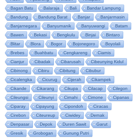
Bagan Batu
Balaraja
Bali
Bandar Lampung
Bandung
Bandung Barat
Banjar
Banjarmasin
Banjarnegara
Banyumanik
Banyuwangi
Batam
Bawen
Bekasi
Bengkulu
Binjai
Bintaro
Blitar
Blora
Bogor
Bojonegoro
Boyolali
Brebes
Buahbatu
Cengkareng
Ciamis
Cianjur
Cibadak
Cibarusah
Cibeunying Kidul
Cibinong
Cibiru
Cibitung
Cibubur
Cicalengka
Cicurug
Cijerah
Cikampek
Cikande
Cikarang
Cikupa
Cilacap
Cilegon
Cileungsi
Cileunyi
Cimahi
Cimone
Cipanas
Ciparay
Cipayung
Cipondoh
Ciracas
Cirebon
Citeureup
Ciwidey
Demak
Denpasar
Depok
Duren Sawit
Garut
Gresik
Grobogan
Gunung Putri