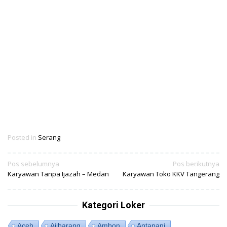
Posted in
Serang
Navigasi
Pos sebelumnya
Pos berikutnya
Karyawan Tanpa Ijazah – Medan
Karyawan Toko KKV Tangerang
pos
Kategori Loker
Aceh
Ajibarang
Ambon
Antapani