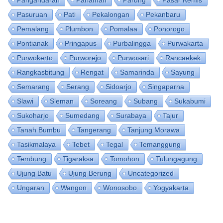
Pasuruan
Pati
Pekalongan
Pekanbaru
Pemalang
Plumbon
Pomalaa
Ponorogo
Pontianak
Pringapus
Purbalingga
Purwakarta
Purwokerto
Purworejo
Purwosari
Rancaekek
Rangkasbitung
Rengat
Samarinda
Sayung
Semarang
Serang
Sidoarjo
Singaparna
Slawi
Sleman
Soreang
Subang
Sukabumi
Sukoharjo
Sumedang
Surabaya
Tajur
Tanah Bumbu
Tangerang
Tanjung Morawa
Tasikmalaya
Tebet
Tegal
Temanggung
Tembung
Tigaraksa
Tomohon
Tulungagung
Ujung Batu
Ujung Berung
Uncategorized
Ungaran
Wangon
Wonosobo
Yogyakarta