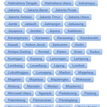
Halmahera Tengah
Halmahera Utara
Indramayu
Jakarta
Jakarta Barat
Jakarta Pusat
Jakarta Selatan
Jakarta Timur
Jakarta Utara
Jambi
Jatiasih
Jatinangor
Jatiuwung
Jayapura
Jember
Jepara
Kalideres
Karanganyar
Karawaci
Karawang
Kasokandel
Kawali
Kebon Jeruk
Kebumen
Kediri
Kelapa Gading
Kendal
Klaten
Krian
Kudus
Kuningan
Kupang
Lamongan
Lampung
Lembang
Leuwiliang
Ligung
Lombok
Lubuklinggau
Lumajang
Madiun
Magelang
Magetan
Majalaya
Majalengka
Makassar
Malang
Manado
Medan
Mojokerto
Morowali Utara
Nganjuk
Padalarang
Padang
Palembang
Pamanukan
Pandeglang
Pangandaran
Pariaman
Parung
Pasar Kemis