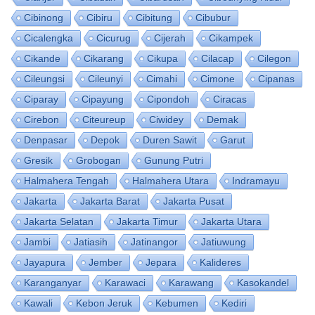
Cibinong
Cibiru
Cibitung
Cibubur
Cicalengka
Cicurug
Cijerah
Cikampek
Cikande
Cikarang
Cikupa
Cilacap
Cilegon
Cileungsi
Cileunyi
Cimahi
Cimone
Cipanas
Ciparay
Cipayung
Cipondoh
Ciracas
Cirebon
Citeureup
Ciwidey
Demak
Denpasar
Depok
Duren Sawit
Garut
Gresik
Grobogan
Gunung Putri
Halmahera Tengah
Halmahera Utara
Indramayu
Jakarta
Jakarta Barat
Jakarta Pusat
Jakarta Selatan
Jakarta Timur
Jakarta Utara
Jambi
Jatiasih
Jatinangor
Jatiuwung
Jayapura
Jember
Jepara
Kalideres
Karanganyar
Karawaci
Karawang
Kasokandel
Kawali
Kebon Jeruk
Kebumen
Kediri