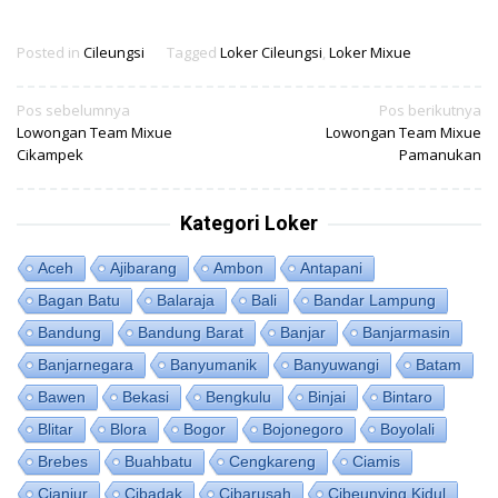
Posted in
Cileungsi
Tagged
Loker Cileungsi
,
Loker Mixue
Navigasi
Pos sebelumnya
Pos berikutnya
Lowongan Team Mixue
Lowongan Team Mixue
pos
Cikampek
Pamanukan
Kategori Loker
Aceh
Ajibarang
Ambon
Antapani
Bagan Batu
Balaraja
Bali
Bandar Lampung
Bandung
Bandung Barat
Banjar
Banjarmasin
Banjarnegara
Banyumanik
Banyuwangi
Batam
Bawen
Bekasi
Bengkulu
Binjai
Bintaro
Blitar
Blora
Bogor
Bojonegoro
Boyolali
Brebes
Buahbatu
Cengkareng
Ciamis
Cianjur
Cibadak
Cibarusah
Cibeunying Kidul