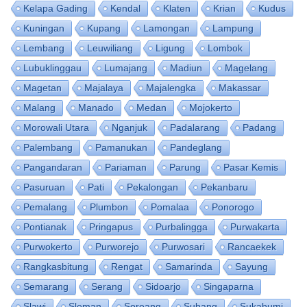
Kelapa Gading
Kendal
Klaten
Krian
Kudus
Kuningan
Kupang
Lamongan
Lampung
Lembang
Leuwiliang
Ligung
Lombok
Lubuklinggau
Lumajang
Madiun
Magelang
Magetan
Majalaya
Majalengka
Makassar
Malang
Manado
Medan
Mojokerto
Morowali Utara
Nganjuk
Padalarang
Padang
Palembang
Pamanukan
Pandeglang
Pangandaran
Pariaman
Parung
Pasar Kemis
Pasuruan
Pati
Pekalongan
Pekanbaru
Pemalang
Plumbon
Pomalaa
Ponorogo
Pontianak
Pringapus
Purbalingga
Purwakarta
Purwokerto
Purworejo
Purwosari
Rancaekek
Rangkasbitung
Rengat
Samarinda
Sayung
Semarang
Serang
Sidoarjo
Singaparna
Slawi
Sleman
Soreang
Subang
Sukabumi