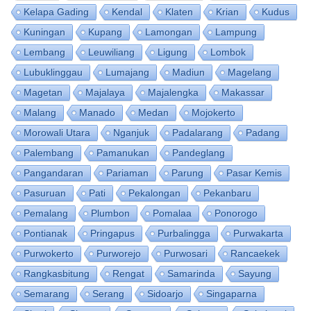
Kelapa Gading
Kendal
Klaten
Krian
Kudus
Kuningan
Kupang
Lamongan
Lampung
Lembang
Leuwiliang
Ligung
Lombok
Lubuklinggau
Lumajang
Madiun
Magelang
Magetan
Majalaya
Majalengka
Makassar
Malang
Manado
Medan
Mojokerto
Morowali Utara
Nganjuk
Padalarang
Padang
Palembang
Pamanukan
Pandeglang
Pangandaran
Pariaman
Parung
Pasar Kemis
Pasuruan
Pati
Pekalongan
Pekanbaru
Pemalang
Plumbon
Pomalaa
Ponorogo
Pontianak
Pringapus
Purbalingga
Purwakarta
Purwokerto
Purworejo
Purwosari
Rancaekek
Rangkasbitung
Rengat
Samarinda
Sayung
Semarang
Serang
Sidoarjo
Singaparna