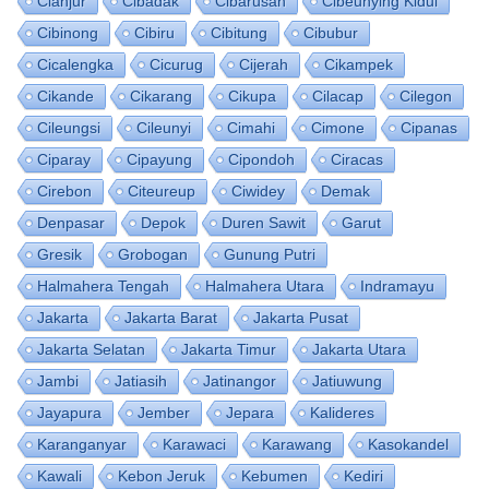
Cianjur
Cibadak
Cibarusah
Cibeunying Kidul
Cibinong
Cibiru
Cibitung
Cibubur
Cicalengka
Cicurug
Cijerah
Cikampek
Cikande
Cikarang
Cikupa
Cilacap
Cilegon
Cileungsi
Cileunyi
Cimahi
Cimone
Cipanas
Ciparay
Cipayung
Cipondoh
Ciracas
Cirebon
Citeureup
Ciwidey
Demak
Denpasar
Depok
Duren Sawit
Garut
Gresik
Grobogan
Gunung Putri
Halmahera Tengah
Halmahera Utara
Indramayu
Jakarta
Jakarta Barat
Jakarta Pusat
Jakarta Selatan
Jakarta Timur
Jakarta Utara
Jambi
Jatiasih
Jatinangor
Jatiuwung
Jayapura
Jember
Jepara
Kalideres
Karanganyar
Karawaci
Karawang
Kasokandel
Kawali
Kebon Jeruk
Kebumen
Kediri