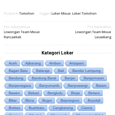
Posted in
Tomohon
Tagged
Loker Mixue
,
Loker Tomohon
Navigasi
Pos sebelumnya
Pos berikutnya
Lowongan Team Mixue
Lowongan Team Mixue
pos
Rancaekek
Leuwiliang
Kategori Loker
Aceh
Ajibarang
Ambon
Antapani
Bagan Batu
Balaraja
Bali
Bandar Lampung
Bandung
Bandung Barat
Banjar
Banjarmasin
Banjarnegara
Banyumanik
Banyuwangi
Batam
Bawen
Bekasi
Bengkulu
Binjai
Bintaro
Blitar
Blora
Bogor
Bojonegoro
Boyolali
Brebes
Buahbatu
Cengkareng
Ciamis