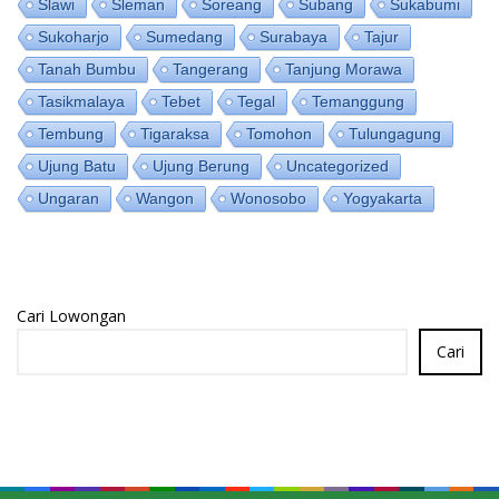
Slawi
Sleman
Soreang
Subang
Sukabumi
Sukoharjo
Sumedang
Surabaya
Tajur
Tanah Bumbu
Tangerang
Tanjung Morawa
Tasikmalaya
Tebet
Tegal
Temanggung
Tembung
Tigaraksa
Tomohon
Tulungagung
Ujung Batu
Ujung Berung
Uncategorized
Ungaran
Wangon
Wonosobo
Yogyakarta
Cari Lowongan
Cari