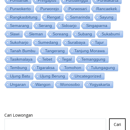
Pontianak
Pringapus
Purbalingga
Purwakarta
Purwokerto
Purworejo
Purwosari
Rancaekek
Rangkasbitung
Rengat
Samarinda
Sayung
Semarang
Serang
Sidoarjo
Singaparna
Slawi
Sleman
Soreang
Subang
Sukabumi
Sukoharjo
Sumedang
Surabaya
Tajur
Tanah Bumbu
Tangerang
Tanjung Morawa
Tasikmalaya
Tebet
Tegal
Temanggung
Tembung
Tigaraksa
Tomohon
Tulungagung
Ujung Batu
Ujung Berung
Uncategorized
Ungaran
Wangon
Wonosobo
Yogyakarta
Cari Lowongan
Cari