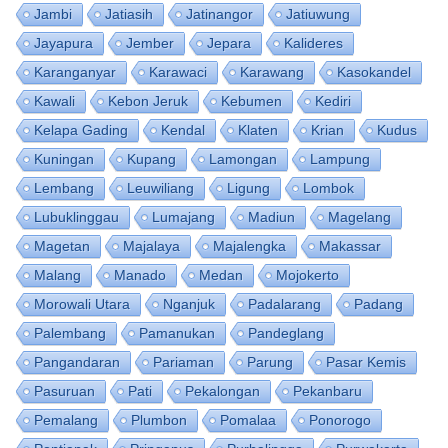
Jambi
Jatiasih
Jatinangor
Jatiuwung
Jayapura
Jember
Jepara
Kalideres
Karanganyar
Karawaci
Karawang
Kasokandel
Kawali
Kebon Jeruk
Kebumen
Kediri
Kelapa Gading
Kendal
Klaten
Krian
Kudus
Kuningan
Kupang
Lamongan
Lampung
Lembang
Leuwiliang
Ligung
Lombok
Lubuklinggau
Lumajang
Madiun
Magelang
Magetan
Majalaya
Majalengka
Makassar
Malang
Manado
Medan
Mojokerto
Morowali Utara
Nganjuk
Padalarang
Padang
Palembang
Pamanukan
Pandeglang
Pangandaran
Pariaman
Parung
Pasar Kemis
Pasuruan
Pati
Pekalongan
Pekanbaru
Pemalang
Plumbon
Pomalaa
Ponorogo