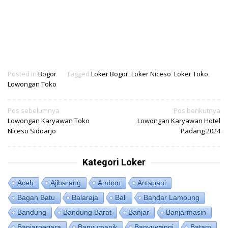
Posted in
Bogor
Tagged
Loker Bogor
,
Loker Niceso
,
Loker Toko
,
Lowongan Toko
Navigasi
Pos sebelumnya
Pos berikutnya
Lowongan Karyawan Toko
Lowongan Karyawan Hotel
pos
Niceso Sidoarjo
Padang 2024
Kategori Loker
Aceh
Ajibarang
Ambon
Antapani
Bagan Batu
Balaraja
Bali
Bandar Lampung
Bandung
Bandung Barat
Banjar
Banjarmasin
Banjarnegara
Banyumanik
Banyuwangi
Batam