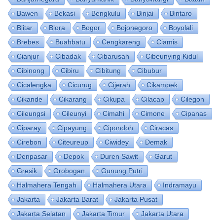
Bawen
Bekasi
Bengkulu
Binjai
Bintaro
Blitar
Blora
Bogor
Bojonegoro
Boyolali
Brebes
Buahbatu
Cengkareng
Ciamis
Cianjur
Cibadak
Cibarusah
Cibeunying Kidul
Cibinong
Cibiru
Cibitung
Cibubur
Cicalengka
Cicurug
Cijerah
Cikampek
Cikande
Cikarang
Cikupa
Cilacap
Cilegon
Cileungsi
Cileunyi
Cimahi
Cimone
Cipanas
Ciparay
Cipayung
Cipondoh
Ciracas
Cirebon
Citeureup
Ciwidey
Demak
Denpasar
Depok
Duren Sawit
Garut
Gresik
Grobogan
Gunung Putri
Halmahera Tengah
Halmahera Utara
Indramayu
Jakarta
Jakarta Barat
Jakarta Pusat
Jakarta Selatan
Jakarta Timur
Jakarta Utara