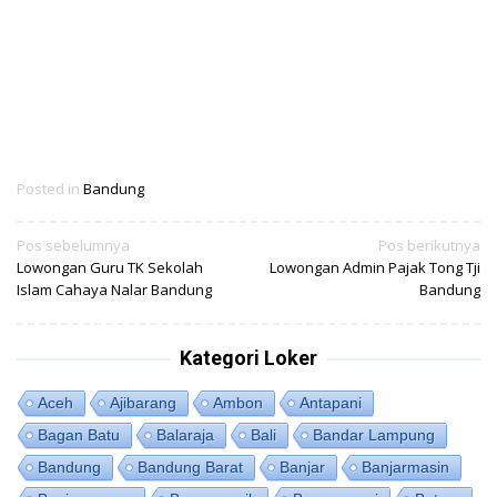
Posted in
Bandung
Navigasi
Pos sebelumnya
Pos berikutnya
Lowongan Guru TK Sekolah
Lowongan Admin Pajak Tong Tji
pos
Islam Cahaya Nalar Bandung
Bandung
Kategori Loker
Aceh
Ajibarang
Ambon
Antapani
Bagan Batu
Balaraja
Bali
Bandar Lampung
Bandung
Bandung Barat
Banjar
Banjarmasin