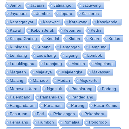
Jambi
Jatiasih
Jatinangor
Jatiuwung
Jayapura
Jember
Jepara
Kalideres
Karanganyar
Karawaci
Karawang
Kasokandel
Kawali
Kebon Jeruk
Kebumen
Kediri
Kelapa Gading
Kendal
Klaten
Krian
Kudus
Kuningan
Kupang
Lamongan
Lampung
Lembang
Leuwiliang
Ligung
Lombok
Lubuklinggau
Lumajang
Madiun
Magelang
Magetan
Majalaya
Majalengka
Makassar
Malang
Manado
Medan
Mojokerto
Morowali Utara
Nganjuk
Padalarang
Padang
Palembang
Pamanukan
Pandeglang
Pangandaran
Pariaman
Parung
Pasar Kemis
Pasuruan
Pati
Pekalongan
Pekanbaru
Pemalang
Plumbon
Pomalaa
Ponorogo