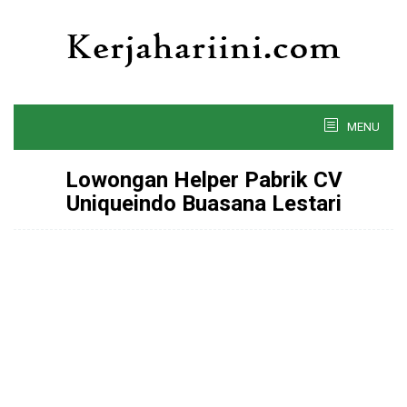
Skip
to
content
MENU
Lowongan Helper Pabrik CV
Uniqueindo Buasana Lestari