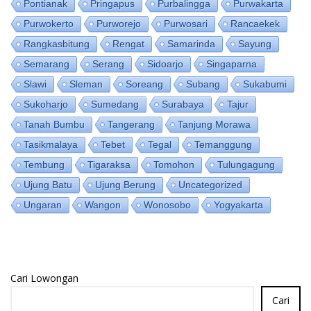
Pontianak
Pringapus
Purbalingga
Purwakarta
Purwokerto
Purworejo
Purwosari
Rancaekek
Rangkasbitung
Rengat
Samarinda
Sayung
Semarang
Serang
Sidoarjo
Singaparna
Slawi
Sleman
Soreang
Subang
Sukabumi
Sukoharjo
Sumedang
Surabaya
Tajur
Tanah Bumbu
Tangerang
Tanjung Morawa
Tasikmalaya
Tebet
Tegal
Temanggung
Tembung
Tigaraksa
Tomohon
Tulungagung
Ujung Batu
Ujung Berung
Uncategorized
Ungaran
Wangon
Wonosobo
Yogyakarta
Cari Lowongan
Cari