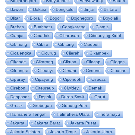
Banjarnegara
Banyumanik
Banyuwangi
Batam
Bawen
Bekasi
Bengkulu
Binjai
Bintaro
Blitar
Blora
Bogor
Bojonegoro
Boyolali
Brebes
Buahbatu
Cengkareng
Ciamis
Cianjur
Cibadak
Cibarusah
Cibeunying Kidul
Cibinong
Cibiru
Cibitung
Cibubur
Cicalengka
Cicurug
Cijerah
Cikampek
Cikande
Cikarang
Cikupa
Cilacap
Cilegon
Cileungsi
Cileunyi
Cimahi
Cimone
Cipanas
Ciparay
Cipayung
Cipondoh
Ciracas
Cirebon
Citeureup
Ciwidey
Demak
Denpasar
Depok
Duren Sawit
Garut
Gresik
Grobogan
Gunung Putri
Halmahera Tengah
Halmahera Utara
Indramayu
Jakarta
Jakarta Barat
Jakarta Pusat
Jakarta Selatan
Jakarta Timur
Jakarta Utara