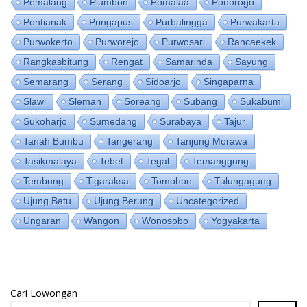
Pemalang
Plumbon
Pomalaa
Ponorogo
Pontianak
Pringapus
Purbalingga
Purwakarta
Purwokerto
Purworejo
Purwosari
Rancaekek
Rangkasbitung
Rengat
Samarinda
Sayung
Semarang
Serang
Sidoarjo
Singaparna
Slawi
Sleman
Soreang
Subang
Sukabumi
Sukoharjo
Sumedang
Surabaya
Tajur
Tanah Bumbu
Tangerang
Tanjung Morawa
Tasikmalaya
Tebet
Tegal
Temanggung
Tembung
Tigaraksa
Tomohon
Tulungagung
Ujung Batu
Ujung Berung
Uncategorized
Ungaran
Wangon
Wonosobo
Yogyakarta
Cari Lowongan