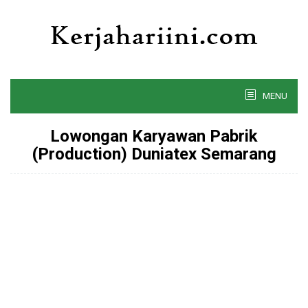
Skip
to
content
MENU
Lowongan Karyawan Pabrik
(Production) Duniatex Semarang