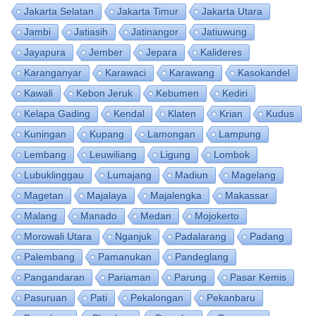
Jakarta Selatan
Jakarta Timur
Jakarta Utara
Jambi
Jatiasih
Jatinangor
Jatiuwung
Jayapura
Jember
Jepara
Kalideres
Karanganyar
Karawaci
Karawang
Kasokandel
Kawali
Kebon Jeruk
Kebumen
Kediri
Kelapa Gading
Kendal
Klaten
Krian
Kudus
Kuningan
Kupang
Lamongan
Lampung
Lembang
Leuwiliang
Ligung
Lombok
Lubuklinggau
Lumajang
Madiun
Magelang
Magetan
Majalaya
Majalengka
Makassar
Malang
Manado
Medan
Mojokerto
Morowali Utara
Nganjuk
Padalarang
Padang
Palembang
Pamanukan
Pandeglang
Pangandaran
Pariaman
Parung
Pasar Kemis
Pasuruan
Pati
Pekalongan
Pekanbaru