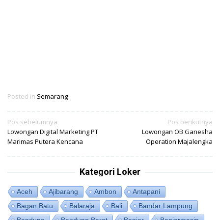
Posted in
Semarang
Navigasi
Pos sebelumnya
Pos berikutnya
Lowongan Digital Marketing PT
Lowongan OB Ganesha
pos
Marimas Putera Kencana
Operation Majalengka
Kategori Loker
Aceh
Ajibarang
Ambon
Antapani
Bagan Batu
Balaraja
Bali
Bandar Lampung
Bandung
Bandung Barat
Banjar
Banjarmasin