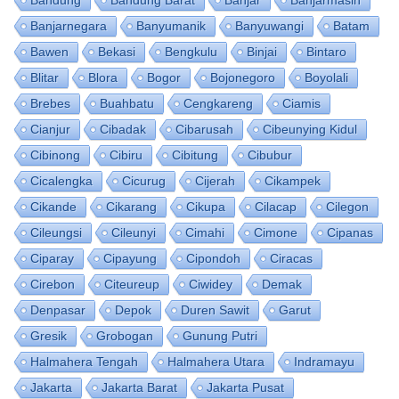
Banjarnegara
Banyumanik
Banyuwangi
Batam
Bawen
Bekasi
Bengkulu
Binjai
Bintaro
Blitar
Blora
Bogor
Bojonegoro
Boyolali
Brebes
Buahbatu
Cengkareng
Ciamis
Cianjur
Cibadak
Cibarusah
Cibeunying Kidul
Cibinong
Cibiru
Cibitung
Cibubur
Cicalengka
Cicurug
Cijerah
Cikampek
Cikande
Cikarang
Cikupa
Cilacap
Cilegon
Cileungsi
Cileunyi
Cimahi
Cimone
Cipanas
Ciparay
Cipayung
Cipondoh
Ciracas
Cirebon
Citeureup
Ciwidey
Demak
Denpasar
Depok
Duren Sawit
Garut
Gresik
Grobogan
Gunung Putri
Halmahera Tengah
Halmahera Utara
Indramayu
Jakarta
Jakarta Barat
Jakarta Pusat